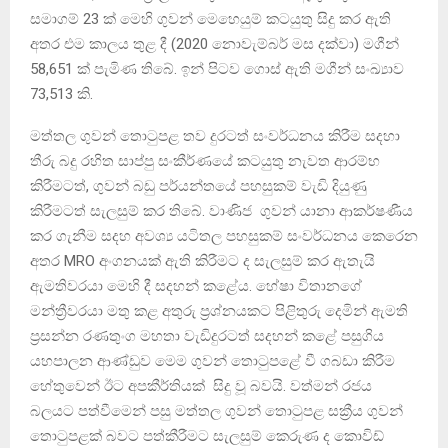
සමාගම් 23 ක් මෙහි ගුවන් මෙහෙයුම් කටයුතු සිදු කර ඇති
අතර එම කාලය තුළ දී (2020 නොවැම්බර් මස දක්වා) මගීන්
58,651 ක් පැමිණ තිබේ. ඉන් පිටව ගොස් ඇති මගීන් සංඛ්‍යාව
73,513 කි.
මත්තල ගුවන් තොටුපළ තව දුරටත් සංවර්ධනය කිරීම සදහා
තීරු බදු රහිත සාප්පු සංකීර්ණයේ කටයුතු නැවත ආරම්භ
කිරීමටත්, ගුවන් බඩු පර්යන්තයේ පහසුකම් වැඩි දියුණු
කිරීමටත් සැලසුම් කර තිබේ. වාණිජ ගුවන් යානා ආකර්ෂණීය
කර ගැනීම සදහ අවශ්‍ය යටිතල පහසුකම් සංවර්ධනය කෙරෙන
අතර MRO අංගනයක් ඇති කිරීමට ද සැලසුම් කර ඇතැයි
ඇමතිවරයා මෙහි දී සදහන් කළේය. හේෂා විතානගේ
මන්ත්‍රීවරයා මතු කළ අතුරු ප්‍රශ්නයකට පිළිතුරු දෙමින් ඇමති
ප්‍රසන්න රණතුංග මහතා වැඩිදුරටත් සදහන් කළේ පසුගිය
යහපාලන ආණ්ඩුව මෙම ගුවන් තොටුපළේ වී ගබඩා කිරීම
හේතුවෙන් ඊට අපකීර්තියක් සිදු වූ බවයි. වත්මන් රජය
බලයට පත්වීමෙන් පසු මත්තල ගුවන් තොටුපළ සක්‍රීය ගුවන්
තොටුපළක් බවට පත්කීරීමට සැලසුම් කෙරුණ ද කොවිඩ්