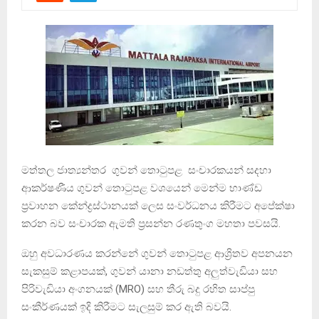
මත්තල ජාත්‍යන්තර ගුවන් තොටුපළ සංචාරකයන් සදහා
ආකර්ෂණීය ගුවන් තොටුපළ වශයෙන් මෙන්ම භාණ්ඩ
ප්‍රවාහන කේන්ද්‍රස්ථානයක් ලෙස සංවර්ධනය කිරීමට අපේක්ෂා
කරන බව සංචාරක ඇමති ප්‍රසන්න රණතුංග මහතා පවසයි.
ඔහු අවධාරණය කරන්නේ ගුවන් තොටුපළ ආශ්‍රිතව අපනයන
සැකසුම් කළාපයක්, ගුවන් යානා නඩත්තු අලුත්වැඩියා සහ
පිරිවැඩියා අංගනයක් (MRO) සහ තීරු බදු රහිත සාප්පු
සංකීර්ණයක් ඉදි කිරීමට සැලසුම් කර ඇති බවයි.