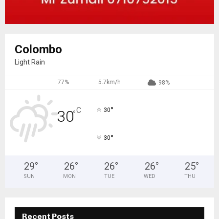
Colombo
Light Rain
77%
5.7km/h
98%
°
C
30
30
°
°
30
29
°
26
°
26
°
26
°
25
°
SUN
MON
TUE
WED
THU
Recent Posts