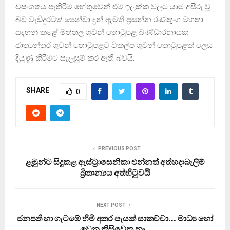
වසංගතය පැතිරීම හේතුවෙන් එම ඉලක්ක වලට යාම අසීරු වූ
බව වැඩිදුරටත් පෙන්වා දුන් ඇමති ප්‍රසන්න රණතුංග මහතා
සදහන් කළේ මත්තල ගුවන් තොටුපළ බණ්ඩාරනායක
ජාත්‍යන්තර ගුවන් තොටුපළට විකල්ප ගුවන් තොටුපළක් ලෙස
දියුණු කිරීමට සැලසුම් කර ඇති බවයි.
SHARE
0
PREVIOUS POST
ළමුන්ට සිදුකළ ඇස්ට්‍රාසෙනිකා එන්නත් අත්හදාබැලීම්
බ්‍රිතාන්‍යය අත්හිටුවයි
NEXT POST
ජනපති හා ගැටඹේ හිමි අතර පැයක් සාකච්චා… මාධ්‍ය හෝ
වෙන කිසිවෙකු නෑ..