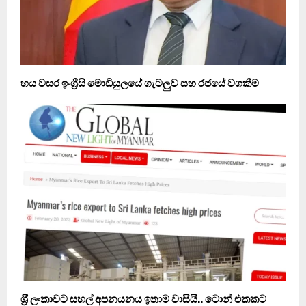
හය වසර ඉංග්‍රීසි මොඩියුලයේ ගැටලුව සහ රජයේ වගකීම
ශ‍්‍රී ලංකාවට සහල් අපනයනය ඉතාම වාසියි.. ටොන් එකකට