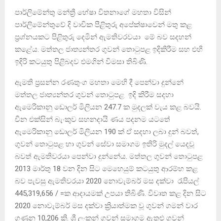
පාර්ලිමේන්තු මන්ත්‍රී හේෂා විතනාගේ මහතා විසින්
පාර්ලිමේන්තුවේ දි වාචික පීළිතුරු අපේක්ෂාවෙන් මතු කළ
ප්‍රශ්නයකට පිළිතුරු දෙමින් ඇමතිවරවයා මේ බව සදහන්
කළේය. මත්තල ජාත්‍යන්තර ගුවන් තොටුපළ ඉදිකිරීම සහ එහි
ඉදිරි කටයුතු පිළිබදව එමගින් විමසා තිබිණි.
ඇමති ප්‍රසන්න රණතුංග මහතා මෙහි දී පෙන්වා දුන්නේ
මත්තල ජාත්‍යන්තර ගුවන් තොටුපළ ඉදි කිරීම සදහා
ඇමෙරිකානු ඩොලර් මිලියන 247.7 ක මුදලක් වැය කළ බවයි.
චීන එක්සින් බැංකුව සහනදායි ණය පදනම යටතේ
ඇමෙරිකානු ඩොලර් මිලියන 190 ක් ඒ සදහා ලබා දුන් බවත්,
ගුවන් තොටුපළ හා ගුවන් සේවා සමාගම ඉතිරි මුදල් යෙදවූ
බවත් ඇමතිවරයා පෙන්වා දුන්නේය. මත්තල ගුවන් තොටුපළ
2013 මාර්තු 18 වන දින සිට මෙහෙයුම් කටයුතු ආරම්භ කළ
බව පැවසු ඇමතිවරයා 2020 නොවැම්බර් මස දක්වා රැපියල්
445,319,656 / =ක ආදායමක් උපයා තිබිණි. විවෘත කළ දින සිට
2020 නොවැම්බර් මස දක්වා ක්‍රියාත්මක වූ ගුවන් ගමන් වාර
ගණන 10,206 කි. ශ්‍රී ලංකන් ගුවන් සමාගම ඇතුළු ගුවන්