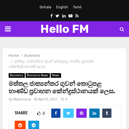
Sinhala
English
Tamil
Facebook
Twitter
Linkedin
Youtube
Rss
Hello FM
PRIMARY
MENU
Home
Business
මත්තල ජාත්‍යන්තර ගුවන් තොටුපළ භාණ්ඩ ප්‍රවාහන
කේන්ද්‍රස්ථානයක් ලෙස.
Business
Business News
News
මත්තල ජාත්‍යන්තර ගුවන් තොටුපළ
භාණ්ඩ ප්‍රවාහන කේන්ද්‍රස්ථානයක් ලෙස.
by
Maimoonar
April 8, 2021
4
SHARE
0