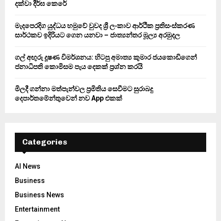
දක්වා දීර්ඝ කෙරේ
H
මැදපෙරදිග යුද්ධය හමුවේ වුවද ශ්‍රී ලංකාව ආර්ථික ප්‍රතිසංස්කරණ
සාර්ථකව ඉදිරියට ගෙන යනවා – ජාත්‍යන්තර මූල්‍ය අරමුදල
ගල් අඟුරු දූෂණ විමර්ශනය: හිටපු අමාත්‍ය කුමාර ජයකොඩිගෙන්
ජනාධිපති කොමිසම පැය දෙකක් ප්‍රශ්න කරයි
මිලදී ගන්නා මත්පැන්වල ප්‍රමිතිය සෙවීමට සුරාබදු
දෙපාර්තමේන්තුවෙන් නව App එකක්
Categories
AI News
Business
Business News
Entertainment