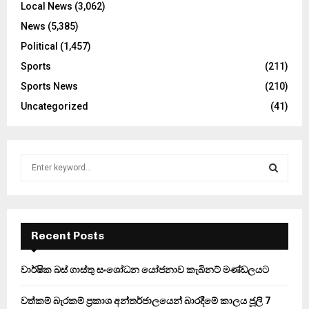
Local News
(3,062)
News
(5,385)
Political
(1,457)
Sports
(211)
Sports News
(210)
Uncategorized
(41)
S
e
a
S
r
c
E
h
Recent Posts
f
A
o
වාර්ෂික බස් ගාස්තු සංශෝධන යෝජනාව කැබිනට් මණ්ඩලයට
r
R
:
වත්කම් බැරකම් ප්‍රකාශ අන්තර්ජාලයෙන් බාරදීමේ කාලය ජූලි 7
C