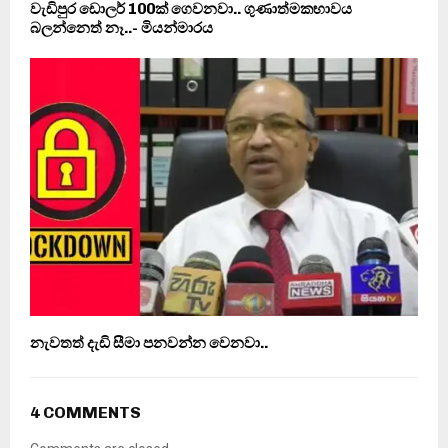
වැඩිපුර ඩොලර් 100ක් ගෙවනවා.. ගුණාත්මකභාවය
බලන්නෙත් නෑ..- මියන්මාරය
නැවතත් දැඩි සීමා පනවන්න වෙනවා..
4 COMMENTS