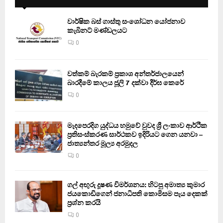
වාර්ෂික බස් ගාස්තු සංශෝධන යෝජනාව
කැබිනට් මණ්ඩලයට
0
වත්කම් බැරකම් ප්‍රකාශ අන්තර්ජාලයෙන්
බාරදීමේ කාලය ජූලි 7 දක්වා දීර්ඝ කෙරේ
0
මැදපෙරදිග යුද්ධය හමුවේ වුවද ශ්‍රී ලංකාව ආර්ථික
ප්‍රතිසංස්කරණ සාර්ථකව ඉදිරියට ගෙන යනවා –
ජාත්‍යන්තර මූල්‍ය අරමුදල
0
ගල් අඟුරු දූෂණ විමර්ශනය: හිටපු අමාත්‍ය කුමාර
ජයකොඩිගෙන් ජනාධිපති කොමිසම පැය දෙකක්
ප්‍රශ්න කරයි
0