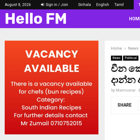
August 8, 2026
Sign in / Join
Sinhala
English
Tamil
Hello FM
HOM
Home
News
News
Political
චීන ක
දාන්න
by
Maimoonar
SHARE