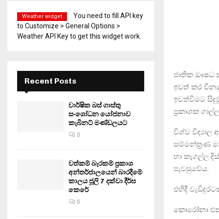
You need to fill API key
Weather widget
to Customize > General Options >
Weather API Key to get this widget work.
ජාතික ඖෂධ නි
Recent Posts
ඉවත් කර චීන
ඉවත්වීමට සිද
වාර්ෂික බස් ගාස්තු
ප‍්‍රකාශක ගාල්ල
සංශෝධන යෝජනාව
කැබිනට් මණ්ඩලයට
විශ්ව විද්‍ය
0
සම්මන්ත‍්‍රණ 
හා කෑගල්ල දිස්
වත්කම් බැරකම් ප්‍රකාශ
පැවසුවේය.
අන්තර්ජාලයෙන් බාරදීමේ
කාලය ජූලි 7 දක්වා දීර්ඝ
එහිදී වැඩිදුරට
කෙරේ
0
කොරෝනා එන්න