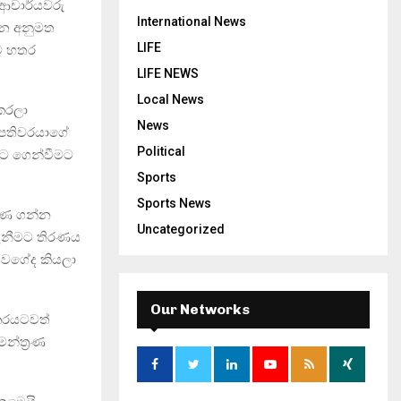
 ආචාර්යවරු
International News
්න අනුමත
LIFE
යට හතර
LIFE NEWS
Local News
කරලා
News
ාපතිවරයාගේ
Political
වට ගෙන්වීමට
Sports
Sports News
ීරණ ගන්න
Uncategorized
ැනීමට තිරණය
 වගේද කියලා
Our Networks
්කරයටවත්
්ත‍්‍රණ