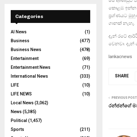
මේ ආණ්ඩුව ප
කොළඹ ඉන්න ව්
ප‍්‍රශ්ණයට මු
Categories
ගානක් නැහැ.
AI News
(1)
දැන් රටේ ආර්
Business
(477)
වෙනවා. දැන් 
Business News
(478)
lankacnews
Entertainment
(69)
Entertainment News
(71)
SHARE
International News
(333)
LIFE
(10)
LIFE NEWS
(10)
PREVIOUS POST
Local News
(3,062)
රන්ජන්ගේ මන්ත
News
(5,385)
Political
(1,457)
Sports
(211)