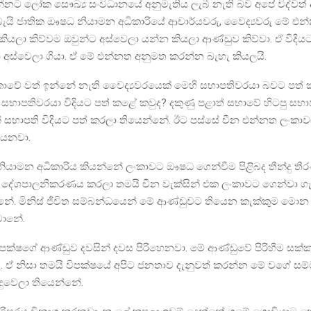
ට ලෝක සෞඛ්‍ය සංවිධානයේ අනුමැතිය ලැබී නැති බව අපේ විද්වත්
ැයි ජාතික ඖෂධ නියාමන අධිකාරියේ ආචාර්යවරු, වෛද්‍යවරු මේ එන
ියලා කිව්වම ඔවුන්ට අස්වෙලා යන්න කියලා ආණ්ඩුව කිව්වා. ඒ විදි
 අස්වෙලා ගියා. ඒ මේ එන්නත අනුමත කරන්න බැහැ කියලයි.
කාවේ වත් ඉන්නේ නැති වෛද්‍යවරයෙක් මෙහි සභාපතිවරයා බවට පත් 
සභාපතිවරයා විදියට පත් කළේ කවුද? දකුණු පළාත් සභාවේ හිටපු සභ
න් සභාපති විදියට පත් කරලා තියෙන්නේ. ඊට පස්සේ චීන එන්නත ලංකා
යෙනවා.
ියාමන අධිකාරිය කියන්නේ ලංකාවට ඖෂධ ගෙන්වීම පිළිබද තීන්දු ත
 දේශපාලනීකරණය කරලා තමයි චීන වැක්සින් එක ලංකාවට ගෙන්වා ග
නේ. මිනිස් ජීවිත සම්බන්ධයෙන් මේ ආණ්ඩුවට තියෙන කැක්කුම මොන
ානේ.
ක්ෂගේ ආණ්ඩුව දවසින් දවස පිරිහෙනවා. මේ ආණ්ඩුවේ පිරිහීම සක
 ඒ නිසා තමයි විපක්ෂයේ අපිට ජනතාව දැනුවත් කරන්න මේ වගේ සම්මන
ිදුවෙලා තියෙන්නේ.