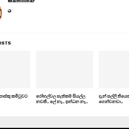
Maimoonar
OSTS
පාස්කු කමිටුවට
රෝහල්වල සැත්කම් සියල්ල
දැන් සල්ලි තිය
නවතී.. ලේ නෑ.. ඉන්ධන නෑ..
ගෙන්වනවා..