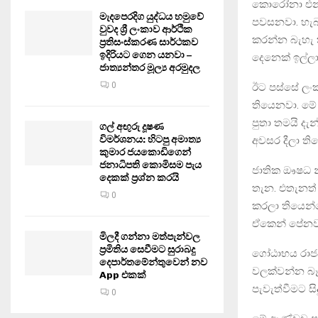
කොරෝනා එන්න
මැදපෙරදිග යුද්ධය හමුවේ
පවසනවා. හැබ
වුවද ශ්‍රී ලංකාව ආර්ථික
කරන්න බැහැ ක
ප්‍රතිසංස්කරණ සාර්ථකව
ඉදිරියට ගෙන යනවා –
දෙනෙක් ඉල්ලා
ජාත්‍යන්තර මූල්‍ය අරමුදල
0
ඊට පස්සේ ලං
තියෙනවා. මේ 
පුතා තමයි දැ
ගල් අඟුරු දූෂණ
විමර්ශනය: හිටපු අමාත්‍ය
අවසර දීලා ති
කුමාර ජයකොඩිගෙන්
ජනාධිපති කොමිසම පැය
ජාතික ඖෂධ න
දෙකක් ප්‍රශ්න කරයි
තැන. එතැනත්
0
කරලා තියෙන්
ඒකෙන් පේනව
මිලදී ගන්නා මත්පැන්වල
ප්‍රමිතිය සෙවීමට සුරාබදු
ගෝඨාභය රාජප
දෙපාර්තමේන්තුවෙන් නව
වලක්වන්න බෑ.
App එකක්
පැවැත්වීමට ස
0