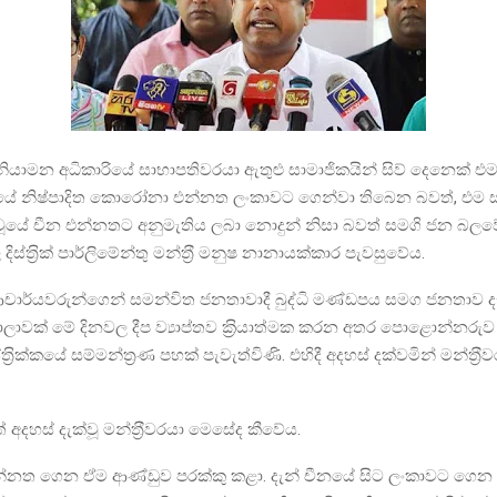
යාමන අධිකාරියේ සාභාපතිවරයා ඇතුළු සාමාජිකයින් සිව් දෙනෙක් එම
යේ නිෂ්පාදිත කොරෝනා එන්නත ලංකාවට ගෙන්වා තිබෙන බවත්, එම ස
ුවූයේ චීන එන්නතට අනුමැතිය ලබා නොදුන් නිසා බවත් සමගි ජන බලව
 දිස්ත‍්‍රික් පාර්ලිමේන්තු මන්ත‍්‍රී මනුෂ නානායක්කාර පැවසුවේය.
ාල ආචාර්යවරුන්ගෙන් සමන්විත ජනතාවාදී බුද්ධි මණ්ඩපය සමග ජනතාව ද
මාලාවක් මේ දිනවල දීප ව්‍යාප්තව ක‍්‍රියාත්මක කරන අතර පොළොන්නරුව දිස
ත‍්‍රික්කයේ සම්මන්ත‍්‍රණ පහක් පැවැත්විණි. එහිදී අදහස් දක්වමින් මන්ත‍්‍
ත් අදහස් දැක්වූ මන්ත‍්‍රීවරයා මෙසේද කීවේය.
ත ගෙන ඒම ආණ්ඩුව පරක්කු කළා. දැන් චීනයේ සිට ලංකාවට ගෙන