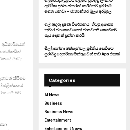
මැදපෙරදිග යුද්ධය හමුවේ වුවද ශ්‍රී ලංකාව
ආර්ථික ප්‍රතිසංස්කරණ සාර්ථකව ඉදිරියට
ගෙන යනවා – ජාත්‍යන්තර මූල්‍ය අරමුදල
ගල් අඟුරු දූෂණ විමර්ශනය: හිටපු අමාත්‍ය
කුමාර ජයකොඩිගෙන් ජනාධිපති කොමිසම
පැය දෙකක් ප්‍රශ්න කරයි
 අධිකාරියෙන්
මිලදී ගන්නා මත්පැන්වල ප්‍රමිතිය සෙවීමට
ාමාජිකයින්
සුරාබදු දෙපාර්තමේන්තුවෙන් නව App එකක්
ේගයේ මාධ්‍ය
ැනුවත් කිරීමේ
Categories
්ත‍්‍රික්කයේ
රීවරයා මේ බව
AI News
Business
Business News
Entertainment
 එන
Entertainment News