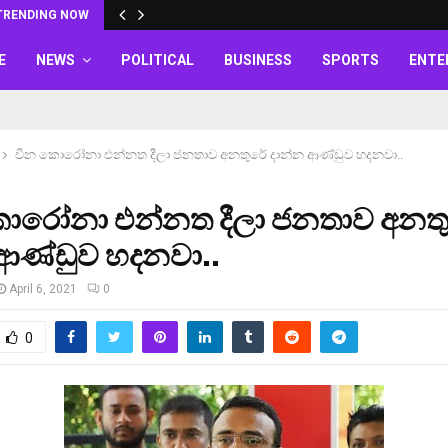
TRENDING NOW
E
NEWS
POLITICAL
BUSINESS
SPORTS
ENTE
චීන කොරෝනා එන්නත දීලා ජනතාව අනතුරේ දාන්න ආණ්ඩුව හදනවා..
ොරෝනා එන්නත දීලා ජනතාව අනතු
 ආණ්ඩුව හදනවා..
April 6, 2021
0
0