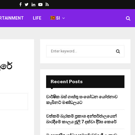
Facebook
Twitter
Linkedin
Youtube
Rss
RTAINMENT
LIFE
SI
S
e
a
රේ
S
r
c
E
h
Recent Posts
f
A
o
වාර්ෂික බස් ගාස්තු සංශෝධන යෝජනාව
r
R
කැබිනට් මණ්ඩලයට
:
C
වත්කම් බැරකම් ප්‍රකාශ අන්තර්ජාලයෙන්
බාරදීමේ කාලය ජූලි 7 දක්වා දීර්ඝ කෙරේ
H