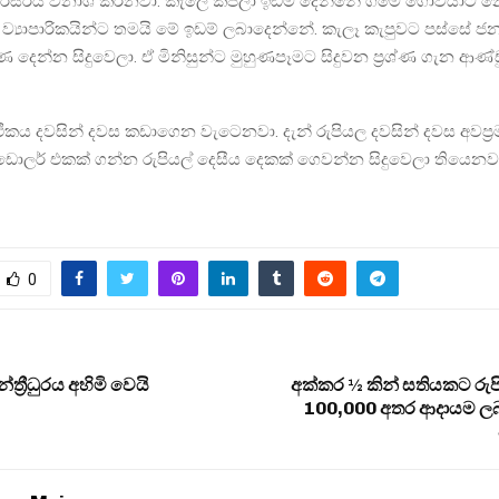
රිසරය විනාශ කරනවා. කැලේ කපලා ඉඩම් දෙන්නේ ගමේ ගොවියාට න
‍යාපාරිකයින්ට තමයි මේ ඉඩම් ලබාදෙන්නේ. කැලෑ කැපුවට පස්සේ ජන
හුණ දෙන්න සිදුවෙලා. ඒ මිනිසුන්ට මුහුණපෑමට සිදුවන ප‍්‍රශ්ණ ගැන ආණ්
ථිකය දවසින් දවස කඩාගෙන වැටෙනවා. දැන් රුපියල දවසින් දවස අවප‍්
ඩොලර් එකක් ගන්න රුපියල් දෙසීය දෙකක් ගෙවන්න සිදුවෙලා තියෙනව
0
්‍රීධුරය අහිමි වෙයි
අක්කර ½ කින් සතියකට රුප
100,000 අතර ආදායම ල