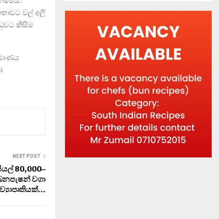
ෙමෙයි.
තාවට වල් අලි
ඩුවට කිසිම
‍රමාණය
ා.
NEXT POST
ියල් 80,000–
බනපැෂන් වගා
ව්‍යාපෘතියක්…