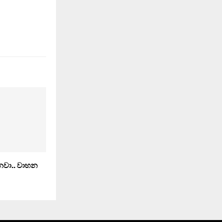
ෙනවා.. වාහන