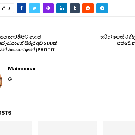
0
්තය නැරැඹීමට ගොස්
හරීන් ගොස් රනිල්
 තරුණයාගේ සිරුර අඩි 200ක්
එක්වෙන්
යෙන් සොයා ගැනේ (PHOTO)
Maimoonar
OSTS