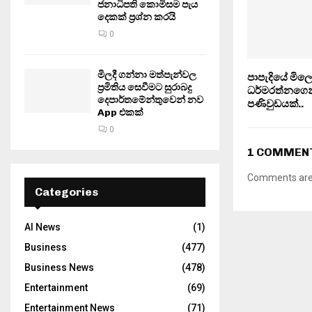
ජනාධිපති කොමිසම පැය
දෙකක් ප්‍රශ්න කරයි
0
මිලදී ගන්නා මත්පැන්වල
පාපැදියේ මිලෙ
ප්‍රමිතිය සෙවීමට සුරාබදු
ධර්මරත්නගෙ
දෙපාර්තමේන්තුවෙන් නව
පණිවුඩයක්..
App එකක්
0
1 COMMEN
Comments are 
Categories
AI News
(1)
Business
(477)
Business News
(478)
Entertainment
(69)
Entertainment News
(71)