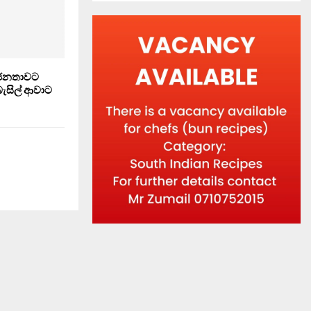
 ජනතාවට
ැසිල් ආවාට