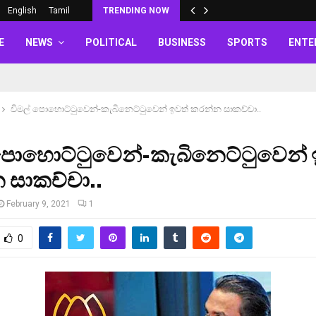
English
Tamil
TRENDING NOW
E
NEWS
POLITICAL
BUSINESS
SPORTS
ENTE
විමල් පොහොට්ටුවෙන්-කැබිනෙට්ටුවෙන් ඉවත් කරන්න සාකච්චා..
 පොහොට්ටුවෙන්-කැබිනෙට්ටුවෙන් 
 සාකච්චා..
February 9, 2021
1
0