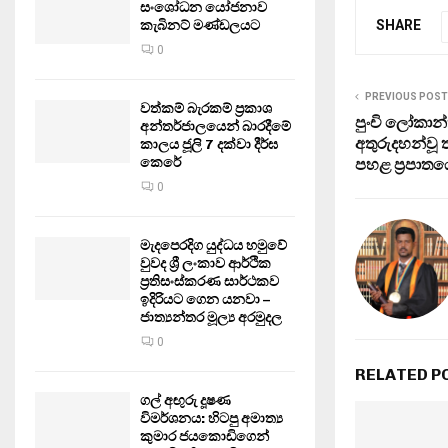
සංශෝධන යෝජනාව
කැබිනට් මණ්ඩලයට
SHARE
0
PREVIOUS POST
වත්කම් බැරකම් ප්‍රකාශ
පුංචි ලෝකාන
අන්තර්ජාලයෙන් බාරදීමේ
අතුරුදහන්වූ
කාලය ජූලි 7 දක්වා දීර්ඝ
කෙරේ
පහළ ප්‍රපාත
0
මැදපෙරදිග යුද්ධය හමුවේ
වුවද ශ්‍රී ලංකාව ආර්ථික
ප්‍රතිසංස්කරණ සාර්ථකව
ඉදිරියට ගෙන යනවා –
ජාත්‍යන්තර මූල්‍ය අරමුදල
0
RELATED P
ගල් අඟුරු දූෂණ
විමර්ශනය: හිටපු අමාත්‍ය
කුමාර ජයකොඩිගෙන්