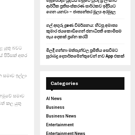
මැදපෙරදිග යුද්ධය හමුවේ වුවද ශ්‍රී ලංකාව
ආර්ථික ප්‍රතිසංස්කරණ සාර්ථකව ඉදිරියට
ගෙන යනවා – ජාත්‍යන්තර මූල්‍ය අරමුදල
ගල් අඟුරු දූෂණ විමර්ශනය: හිටපු අමාත්‍ය
කුමාර ජයකොඩිගෙන් ජනාධිපති කොමිසම
පැය දෙකක් ප්‍රශ්න කරයි
ළ යුතු බවට
මිලදී ගන්නා මත්පැන්වල ප්‍රමිතිය සෙවීමට
ේ පිරිසක් අතර
සුරාබදු දෙපාර්තමේන්තුවෙන් නව App එකක්
ැන සමාව ඉල්ලා
Categories
ය හමුවේ සමාව
AI News
ත් කල යුතු
Business
Business News
Entertainment
Entertainment News