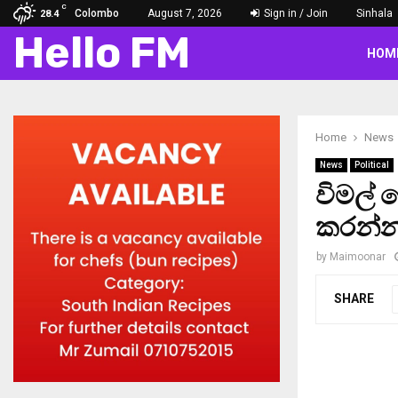
C
Colombo
August 7, 2026
Sign in / Join
Sinhala
28.4
Hello FM
HOM
Home
News
News
Political
විමල්
කරන්න
by
Maimoonar
SHARE