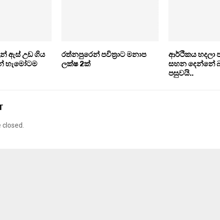
න් ඇස් උඩ ගිය
රත්නපුරෙන් පවිත්‍රාට මනාප
ආර්ථිකය හදලා
න් හැමෝටම
ලක්ෂ 2ක්
සහන දෙන්නේ බ
පසුවයි..
T
closed.