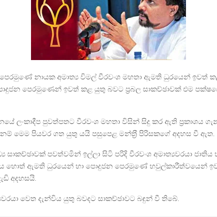
 පෙරමුණේ නායක අමාත්‍ය විමල් වීරවංශ මහතා ඇමති ධුරයෙන් ඉවත් ක
ා පොදුජන පෙරමුණෙන් ඉවත් කළ යුතු බවට ප්‍රබල සාකච්ඡාවක් එම පක්ෂය
දිනයේ ලංකාදීප පුවත්පතට වීරවංශ මහතා විසින් සිදු කර ඇති ප‍්‍රකාශය ග
ම් මෙම පියවර ගත යුතු යයි පසුපෙළ මන්ත‍්‍රී පිරිසකගේ අදහස වී ඇත.
‍ය සාකච්ඡාවක් පවත්වමින් ඉල්ලා සිටි පරිදි වීරවංශ අමාත්‍යවරයා ජාති
ය හොත් ඇමති ධුරයෙන් හා පොදුජන පෙරමුණේ හවුල්කාරීත්වයෙන් ඉව
ැඩි අදහසයි.
යවරයා වෙත දැන්විය යුතු බවදට සාකච්ඡාවට බඳුන් වී තිබේ.