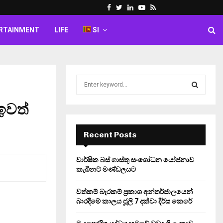
Facebook
Twitter
Linkedin
Youtube
Rss
RTAINMENT
LIFE
SI
S
e
a
ඉවත්
S
r
c
E
h
Recent Posts
f
A
o
වාර්ෂික බස් ගාස්තු සංශෝධන යෝජනාව
r
R
කැබිනට් මණ්ඩලයට
:
C
වත්කම් බැරකම් ප්‍රකාශ අන්තර්ජාලයෙන්
බාරදීමේ කාලය ජූලි 7 දක්වා දීර්ඝ කෙරේ
H