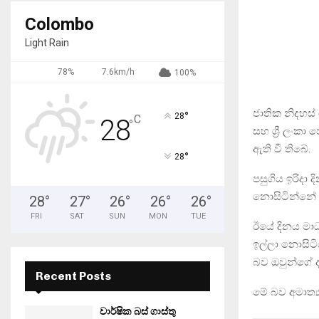
Colombo
Light Rain
78%
7.6km/h
100%
ජාතික නිදහස්
°
28
C
28
°
සහ ශ්‍රී ලංක
ඇති වී තිබේ.
°
28
පසුගිය ඉරිදා 
නොසිටින්නේ න
28
°
27
°
26
°
26
°
26
°
FRI
SAT
SUN
MON
TUE
ඊයේ දිනය මාධ්
ඉල්ලා නොසිටි
බව ඔවුන්ගේ ද
Recent Posts
මේ බව අමාත්‍
වාර්ෂික බස් ගාස්තු