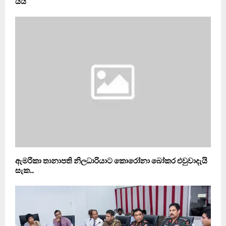
යයි
ඇමරිකා තානාපති නිලධාරියාට කොරෝනා බෝකර එවුවාදැයි
සැක..