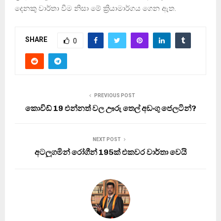
දෙනකු වාර්තා වීම නිසා මේ ක්‍රියාමාර්ගය ගෙන ඇත.
SHARE
0
PREVIOUS POST
කොවිඩ් 19 එන්නත් වල ඌරු තෙල් අඩංගු ජෙලටින්?
NEXT POST
අටලුගමින් රෝගීන් 195ක් එකවර වාර්තා වෙයි