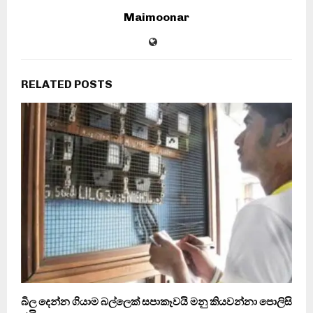
Maimoonar
RELATED POSTS
බිල දෙන්න ගියාම බල්ලෙක් සපාකෑවයි මනු කියවන්නා පොලිසි