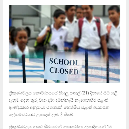
‍ත්‍රිකුණාමලය කොට්ඨාසයේ සියලු පාසල් (21) දිනයේ සිට යළි
දැනුම් දෙන තුරු වසා දමා දමන්නැයි නැගෙනහිර පළාත්
ආණ්ඩුකාර අනුරාධා යහම්පත් මහත්මිය පළාත් අධ්‍යාපන
ලේකම්වරයාට උපදෙස් ලබා දී තිබේ.
ත්‍රිකුණාමලය නගර සීමාවෙන් කොරෝනා ආසාදිතයන් 15