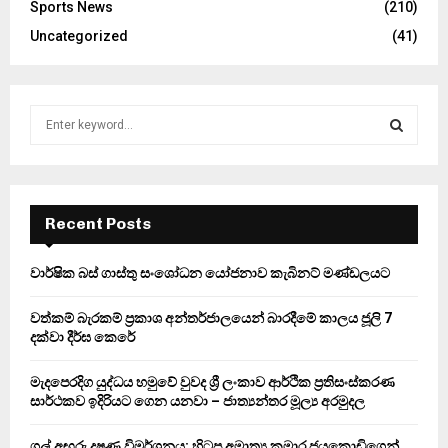
Sports News
(210)
Uncategorized
(41)
S
e
a
S
r
c
E
h
Recent Posts
f
A
o
වාර්ෂික බස් ගාස්තු සංශෝධන යෝජනාව කැබිනට් මණ්ඩලයට
r
R
:
වත්කම් බැරකම් ප්‍රකාශ අන්තර්ජාලයෙන් බාරදීමේ කාලය ජූලි 7
C
දක්වා දීර්ඝ කෙරේ
H
මැදපෙරදිග යුද්ධය හමුවේ වුවද ශ්‍රී ලංකාව ආර්ථික ප්‍රතිසංස්කරණ
සාර්ථකව ඉදිරියට ගෙන යනවා – ජාත්‍යන්තර මූල්‍ය අරමුදල
ගල් අඟුරු දූෂණ විමර්ශනය: හිටපු අමාත්‍ය කුමාර ජයකොඩිගෙන්