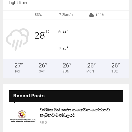
Light Rain
83%
7.2km/h
100%
°
C
28
28
°
°
28
27
°
26
°
26
°
26
°
26
°
FRI
SAT
SUN
MON
TUE
Recent Posts
වාර්ෂික බස් ගාස්තු සංශෝධන යෝජනාව
කැබිනට් මණ්ඩලයට
0