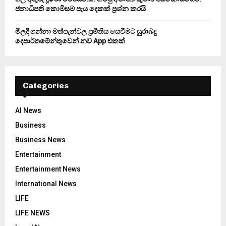
ජනාධිපති කොමිසම පැය දෙකක් ප්‍රශ්න කරයි
මිලදී ගන්නා මත්පැන්වල ප්‍රමිතිය සෙවීමට සුරාබදු
දෙපාර්තමේන්තුවෙන් නව App එකක්
Categories
AI News
Business
Business News
Entertainment
Entertainment News
International News
LIFE
LIFE NEWS