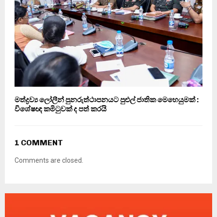
මත්ද්‍රව්‍ය ලෝලීන් පුනරුත්ථාපනයට පුළුල් ජාතික මෙහෙයුමක් :
විශේෂඥ කමිටුවක් ද පත් කරයි
1 COMMENT
Comments are closed.