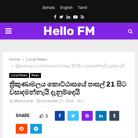
Sinhala
English
Tamil
Facebook
Twitter
Linkedin
Youtube
Rss
Hello FM
PRIMARY
MENU
Home
Local News
ත්‍රිකුණාමලය කොට්ඨාසයේ පාසල් 21 සිට වසාදමන්නැයි දැනුම්දෙයි
Local News
News
ත්‍රිකුණාමලය කොට්ඨාසයේ පාසල් 21 සිට
වසාදමන්නැයි දැනුම්දෙයි
by
Maimoonar
December 21, 2020
1
SHARE
0