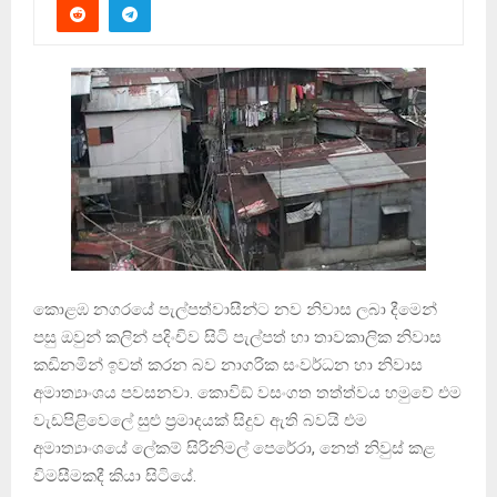
කොළඹ නගරයේ පැල්පත්වාසීන්ට නව නිවාස ලබා දීමෙන්
පසු ඔවුන් කලින් පදිංචිව සිටි පැල්පත් හා තාවකාලික නිවාස
කඩිනමින් ඉවත් කරන බව නාගරික සංවර්ධන හා නිවාස
අමාත්‍යාංශය පවසනවා. කොවිඞ් වසංගත තත්ත්වය හමුවේ එම
වැඩපිළිවෙලේ සුළු ප‍්‍රමාදයක් සිදුව ඇති බවයි එම
අමාත්‍යාංශයේ ලේකම් සිරිනිමල් පෙරේරා, නෙත් නිවුස් කළ
විමසීමකදී කියා සිටියේ.