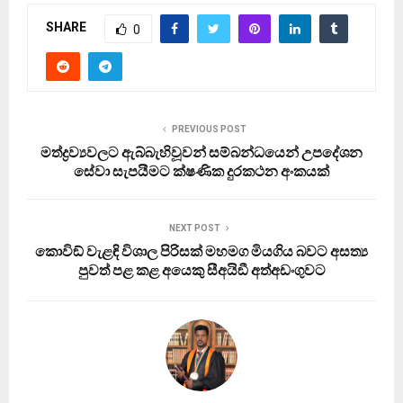
SHARE
0
PREVIOUS POST
මත්ද්‍රව්‍යවලට ඇබ්බැහිවූවන් සම්බන්ධයෙන් උපදේශන
සේවා සැපයීමට ක්ෂණික දුරකථන අංකයක්
NEXT POST
කොවිඞ් වැළඳි විශාල පිරිසක් මහමග මියගිය බවට අසත්‍ය
පුවත් පළ කළ අයෙකු සීඅයිඞී අත්අඩංගුවට