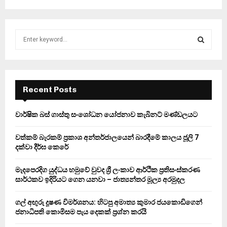
S
e
a
S
r
c
E
h
Recent Posts
f
A
o
වාර්ෂික බස් ගාස්තු සංශෝධන යෝජනාව කැබිනට් මණ්ඩලයට
r
R
:
වත්කම් බැරකම් ප්‍රකාශ අන්තර්ජාලයෙන් බාරදීමේ කාලය ජූලි 7
C
දක්වා දීර්ඝ කෙරේ
H
මැදපෙරදිග යුද්ධය හමුවේ වුවද ශ්‍රී ලංකාව ආර්ථික ප්‍රතිසංස්කරණ
සාර්ථකව ඉදිරියට ගෙන යනවා – ජාත්‍යන්තර මූල්‍ය අරමුදල
ගල් අඟුරු දූෂණ විමර්ශනය: හිටපු අමාත්‍ය කුමාර ජයකොඩිගෙන්
ජනාධිපති කොමිසම පැය දෙකක් ප්‍රශ්න කරයි