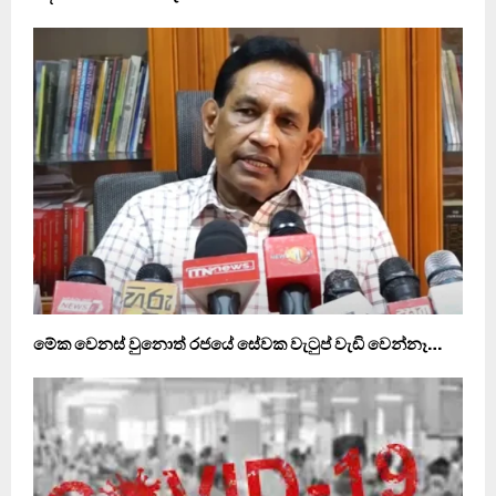
මේක වෙනස් වුනොත් රජයේ සේවක වැටුප් වැඩි වෙන්නෑ…