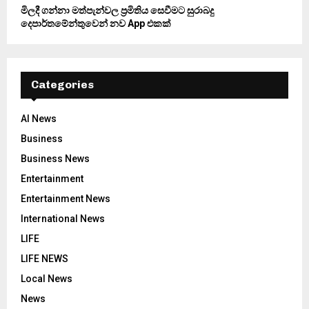
මිලදී ගන්නා මත්පැන්වල ප්‍රමිතිය සෙවීමට සුරාබදු
දෙපාර්තමේන්තුවෙන් නව App එකක්
Categories
AI News
Business
Business News
Entertainment
Entertainment News
International News
LIFE
LIFE NEWS
Local News
News