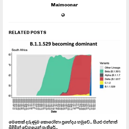
Maimoonar
RELATED POSTS
මෙතෙක් දරුණුම කොරෝනා ප‍්‍රභේදය හමුවේ.. සියළු එන්නත්
බිදිමින් වේගයෙන් පැතිරේ..