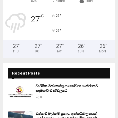
82%
7.4km/h
100%
°
C
27
27
°
°
27
27
°
27
°
27
°
26
°
26
°
THU
FRI
SAT
SUN
MON
Recent Posts
වාර්ෂික බස් ගාස්තු සංශෝධන යෝජනාව
කැබිනට් මණ්ඩලයට
0
වත්කම් බැරකම් ප්‍රකාශ අන්තර්ජාලයෙන්