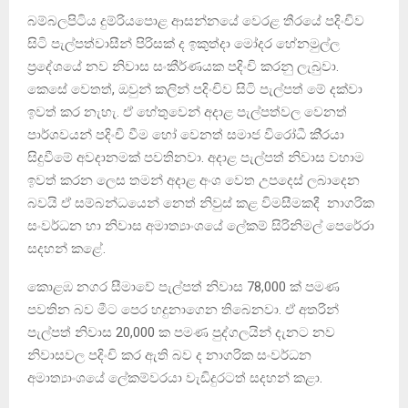
බම්බලපිටිය දුම්රියපොළ ආසන්නයේ වෙරළ තීරයේ පදිංචිව
සිටි පැල්පත්වාසීන් පිරිසක් ද ඉකුත්දා මෝදර හේනමුල්ල
ප‍්‍රදේශයේ නව නිවාස සංකීර්ණයක පදිංචි කරනු ලැබුවා.
කෙසේ වෙතත්, ඔවුන් කලින් පදිංචිව සිටි පැල්පත් මේ දක්වා
ඉවත් කර නැහැ. ඒ හේතුවෙන් අදාළ පැල්පත්වල වෙනත්
පාර්ශවයන් පදිංචි වීම හෝ වෙනත් සමාජ විරෝධී කි‍්‍රයා
සිදුවීමේ අවදානමක් පවතිනවා. අදාළ පැල්පත් නිවාස වහාම
ඉවත් කරන ලෙස තමන් අදාළ අංශ වෙත උපදෙස් ලබාදෙන
බවයි ඒ සම්බන්ධයෙන් නෙත් නිවුස් කළ විමසීමකදී නාගරික
සංවර්ධන හා නිවාස අමාත්‍යාංශයේ ලේකම් සිරිනිමල් පෙරේරා
සදහන් කළේ.
කොළඹ නගර සීමාවේ පැල්පත් නිවාස 78,000 ක් පමණ
පවතින බව මීට පෙර හදුනාගෙන තිබෙනවා. ඒ අතරින්
පැල්පත් නිවාස 20,000 ක පමණ පුද්ගලයින් දැනට නව
නිවාසවල පදිංචි කර ඇති බව ද නාගරික සංවර්ධන
අමාත්‍යාංශයේ ලේකම්වරයා වැඩිදුරටත් සදහන් කළා.