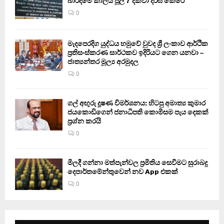
බාරදීමේ කාලය ජූලි 7 දක්වා දීර්ඝ කෙරේ
0
මැදපෙරදිග යුද්ධය හමුවේ වුවද ශ්‍රී ලංකාව ආර්ථික
ප්‍රතිසංස්කරණ සාර්ථකව ඉදිරියට ගෙන යනවා –
ජාත්‍යන්තර මූල්‍ය අරමුදල
0
ගල් අඟුරු දූෂණ විමර්ශනය: හිටපු අමාත්‍ය කුමාර
ජයකොඩිගෙන් ජනාධිපති කොමිසම පැය දෙකක්
ප්‍රශ්න කරයි
0
මිලදී ගන්නා මත්පැන්වල ප්‍රමිතිය සෙවීමට සුරාබදු
දෙපාර්තමේන්තුවෙන් නව App එකක්
0