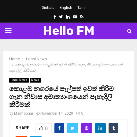
Sinhala
English
Tamil
Facebook
Twitter
Linkedin
Youtube
Rss
Hello FM
PRIMARY
MENU
Home
Local News
කොළඹ නගරයේ පැල්පත් ඉවත් කිරීම ගැන නිවාස අමාත්‍යාංශයෙන්
පැහැදිලි කිරීමක්
Local News
News
කොළඹ නගරයේ පැල්පත් ඉවත් කිරීම
ගැන නිවාස අමාත්‍යාංශයෙන් පැහැදිලි
කිරීමක්
by
Maimoonar
November 14, 2020
5
SHARE
0