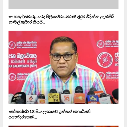
මං කලේ බොරු..වරද පිලිගන්වා..මරණ දඬුම විදින්න ලෑස්තියි-
නාමල් කුමාර කියයි..
ඔක්තෝබර් 18 සිට ලංකාවේ ඉන්නේ ජනාධිපති
සහෝදරයෙක්…