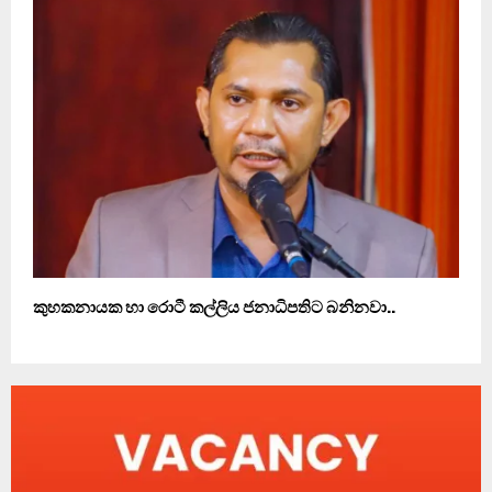
කුහකනායක හා රොටී කල්ලිය ජනාධිපතිට බනිනවා..