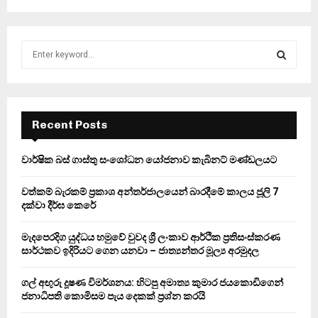
S
e
a
S
r
c
E
h
Recent Posts
f
A
o
වාර්ෂික බස් ගාස්තු සංශෝධන යෝජනාව කැබිනට් මණ්ඩලයට
r
R
:
වත්කම් බැරකම් ප්‍රකාශ අන්තර්ජාලයෙන් බාරදීමේ කාලය ජූලි 7
C
දක්වා දීර්ඝ කෙරේ
H
මැදපෙරදිග යුද්ධය හමුවේ වුවද ශ්‍රී ලංකාව ආර්ථික ප්‍රතිසංස්කරණ
සාර්ථකව ඉදිරියට ගෙන යනවා – ජාත්‍යන්තර මූල්‍ය අරමුදල
ගල් අඟුරු දූෂණ විමර්ශනය: හිටපු අමාත්‍ය කුමාර ජයකොඩිගෙන්
ජනාධිපති කොමිසම පැය දෙකක් ප්‍රශ්න කරයි