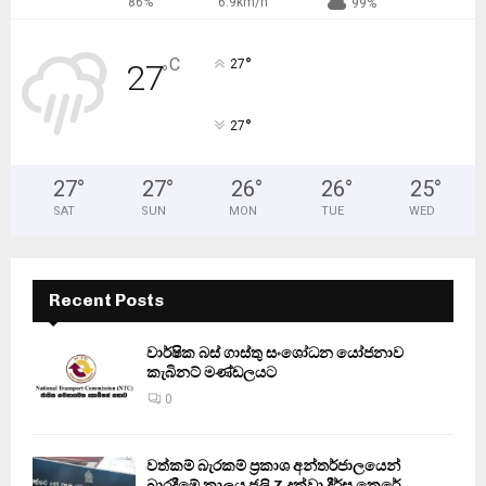
86%
6.9km/h
99%
°
C
27
27
°
°
27
27
°
27
°
26
°
26
°
25
°
SAT
SUN
MON
TUE
WED
Recent Posts
වාර්ෂික බස් ගාස්තු සංශෝධන යෝජනාව
කැබිනට් මණ්ඩලයට
0
වත්කම් බැරකම් ප්‍රකාශ අන්තර්ජාලයෙන්
බාරදීමේ කාලය ජූලි 7 දක්වා දීර්ඝ කෙරේ