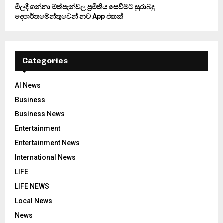
මිලදී ගන්නා මත්පැන්වල ප්‍රමිතිය සෙවීමට සුරාබදු
දෙපාර්තමේන්තුවෙන් නව App එකක්
Categories
AI News
Business
Business News
Entertainment
Entertainment News
International News
LIFE
LIFE NEWS
Local News
News