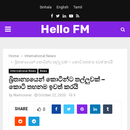
Sinhala
English
Tamil
Facebook
Twitter
Linkedin
Youtube
Rss
Hello FM
PRIMARY
MENU
Home
International News
බ්‍රිතාන්‍යයෙන් කොටින්ට තල්ලුවක් – කොටි තහනම ඉවත් කරයි
International News
News
බ්‍රිතාන්‍යයෙන් කොටින්ට තල්ලුවක් –
කොටි තහනම ඉවත් කරයි
by
Maimoonar
October 22, 2020
0
SHARE
0