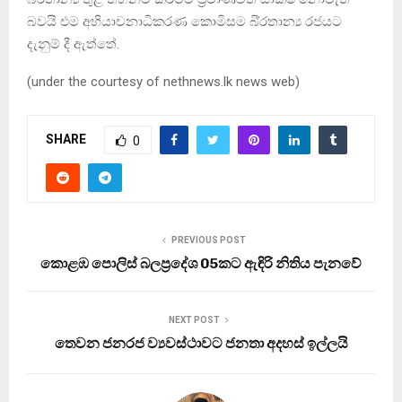
බවයි එම අභියාචනාධිකරණ කොමිසම බි‍්‍රතාන්‍ය රජයට
දැනුම් දී ඇත්තේ.
(under the courtesy of nethnews.lk news web)
SHARE
0
PREVIOUS POST
කොළඹ පොලිස් බලප්‍රදේශ 05කට ඇඳිරි නිතිය පැනවේ
NEXT POST
තෙවන ජනරජ ව්‍යවස්ථාවට ජනතා අදහස් ඉල්ලයි