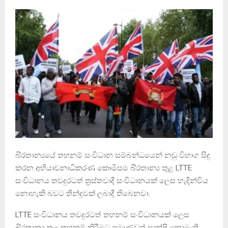
බි‍්‍රතාන්‍යයේ තහනම් සංවිධාන සම්බන්ධයෙන් නඩු විභාග සිදු
කරන අභියාචනාධිකරණ කොමිසම බි‍්‍රතාන්‍ය තුළ LTTE
සංවිධානය තවදුරටත් ත‍්‍රස්තවාදී සංවිධානයක් ලෙස හැදින්විය
නොහැකි බවට තීන්දුවක් ලබාදී තිබෙනවා.
LTTE සංවිධානය තවදුරටත් තහනම් සංවිධානයක් ලෙස
බි‍්‍රතාන්‍ය තුළ තහනම් කිරීමට ප‍්‍රමාණවත් සාක්ෂි නොමැති