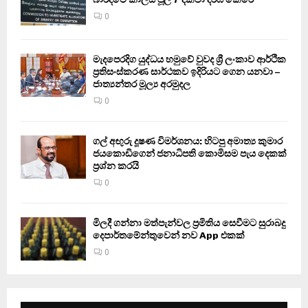
0
මැදපෙරදිග යුද්ධය හමුවේ වුවද ශ්‍රී ලංකාව ආර්ථික
ප්‍රතිසංස්කරණ සාර්ථකව ඉදිරියට ගෙන යනවා –
ජාත්‍යන්තර මූල්‍ය අරමුදල
0
ගල් අඟුරු දූෂණ විමර්ශනය: හිටපු අමාත්‍ය කුමාර
ජයකොඩිගෙන් ජනාධිපති කොමිසම පැය දෙකක්
ප්‍රශ්න කරයි
0
මිලදී ගන්නා මත්පැන්වල ප්‍රමිතිය සෙවීමට සුරාබදු
දෙපාර්තමේන්තුවෙන් නව App එකක්
0