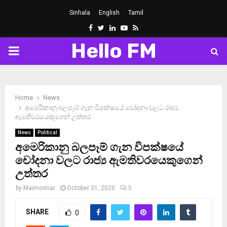
Sinhala
English
Tamil
Facebook
Twitter
Linkedin
Youtube
Rss
Hello FM
PRIMARY
MENU
Home
News
අමෙරිකානු බලපෑම් ගැන විපක්ෂයේ චෝදනා වලට රාජ්‍ය
ඇමතිවරයෙකුගෙන් උත්තර
News
Political
අමෙරිකානු බලපෑම් ගැන විපක්ෂයේ
චෝදනා වලට රාජ්‍ය ඇමතිවරයෙකුගෙන්
උත්තර
by
Maimoonar
October 31, 2020
5
SHARE
0