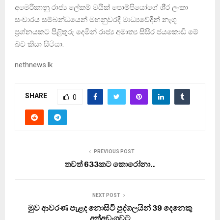
අමෙරිකානු රාජ්‍ය ලේකම් මයික් පොම්පියෝගේ ශී‍්‍ර ලංකා
සංචාරය සම්බන්ධයෙන් මහනුවරදී මාධ්‍යවේදීන් නැගූ
ප‍්‍රශ්නයකට පිළිතුරු දෙමින් රාජ්‍ය අමාත්‍ය සිසිර ජයකොඩි මේ
බව කියා සිටියා.
nethnews.lk
SHARE
0
PREVIOUS POST
තවත් 633කට කොරෝනා..
NEXT POST
මුව ආවරණ පැළද නොසිටි පුද්ගලයින් 39 දෙනෙකු
අත්අඩංගුවට