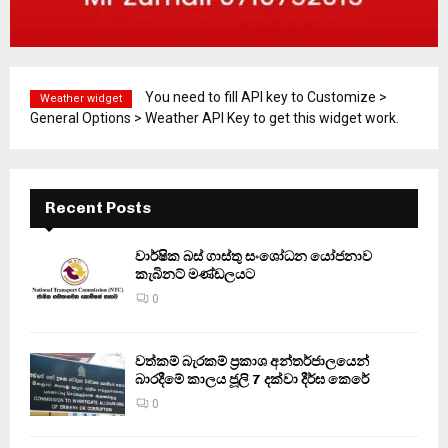
You need to fill API key to Customize >
Weather widget
General Options > Weather API Key to get this widget work.
Recent Posts
වාර්ෂික බස් ගාස්තු සංශෝධන යෝජනාව
කැබිනට් මණ්ඩලයට
0
වත්කම් බැරකම් ප්‍රකාශ අන්තර්ජාලයෙන්
බාරදීමේ කාලය ජූලි 7 දක්වා දීර්ඝ කෙරේ
0