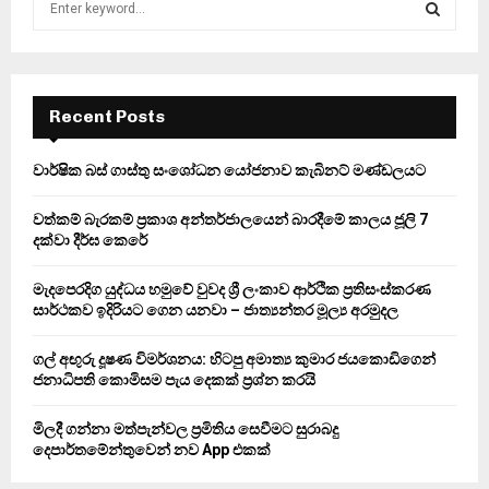
e
a
S
r
c
E
h
Recent Posts
f
A
o
වාර්ෂික බස් ගාස්තු සංශෝධන යෝජනාව කැබිනට් මණ්ඩලයට
r
R
:
වත්කම් බැරකම් ප්‍රකාශ අන්තර්ජාලයෙන් බාරදීමේ කාලය ජූලි 7
C
දක්වා දීර්ඝ කෙරේ
H
මැදපෙරදිග යුද්ධය හමුවේ වුවද ශ්‍රී ලංකාව ආර්ථික ප්‍රතිසංස්කරණ
සාර්ථකව ඉදිරියට ගෙන යනවා – ජාත්‍යන්තර මූල්‍ය අරමුදල
ගල් අඟුරු දූෂණ විමර්ශනය: හිටපු අමාත්‍ය කුමාර ජයකොඩිගෙන්
ජනාධිපති කොමිසම පැය දෙකක් ප්‍රශ්න කරයි
මිලදී ගන්නා මත්පැන්වල ප්‍රමිතිය සෙවීමට සුරාබදු
දෙපාර්තමේන්තුවෙන් නව App එකක්