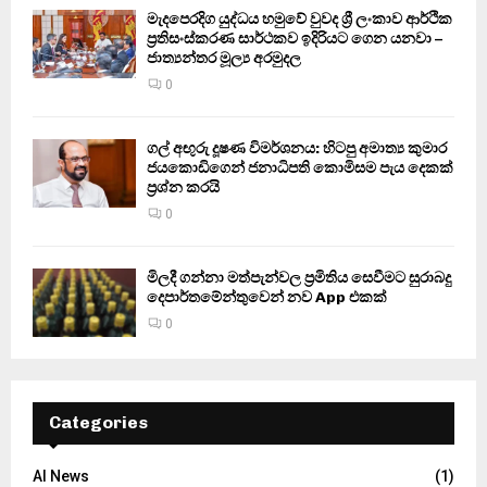
මැදපෙරදිග යුද්ධය හමුවේ වුවද ශ්‍රී ලංකාව ආර්ථික
ප්‍රතිසංස්කරණ සාර්ථකව ඉදිරියට ගෙන යනවා –
ජාත්‍යන්තර මූල්‍ය අරමුදල
0
ගල් අඟුරු දූෂණ විමර්ශනය: හිටපු අමාත්‍ය කුමාර
ජයකොඩිගෙන් ජනාධිපති කොමිසම පැය දෙකක්
ප්‍රශ්න කරයි
0
මිලදී ගන්නා මත්පැන්වල ප්‍රමිතිය සෙවීමට සුරාබදු
දෙපාර්තමේන්තුවෙන් නව App එකක්
0
Categories
AI News
(1)