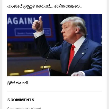
යාපනයේ උණුසුම් තත්වයක්… වෙඩිත් පත්තු වේ..
ට්‍රම්ප් ජය ගනී
5 COMMENTS
Comments are closed.