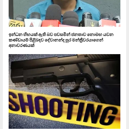
ඉන්ධන හිඟයක් ඇති බව පවසමින් ජනතාව නොමඟ යවන
කණ්ඩායම් පිළිබඳව දේවානන්ද සුර මන්ත්‍රීවරයාගෙන්
අනාවරණයක්