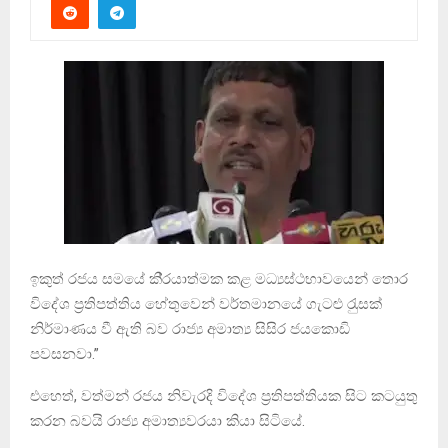
ඉකුත් රජය සමයේ කි‍්‍රයාත්මක කළ මධ්‍යස්ථභාවයෙන් තොර
විදේශ ප‍්‍රතිපත්තිය හේතුවෙන් වර්තමානයේ ගැටළු රැුසක්
නිර්මාණය වී ඇති බව රාජ්‍ය අමාත්‍ය සිසිර ජයකොඩි
පවසනවා.”
එහෙත්, වත්මන් රජය නිවැරදි විදේශ ප‍්‍රතිපත්තියක සිට කටයුතු
කරන බවයි රාජ්‍ය අමාත්‍යවරයා කියා සිටියේ.