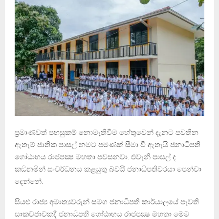
ප්‍රමාණවත් පහසුකම් නොමැතිවීම හේතුවෙන් දැනට පවතින
ඇතැම් ජාතික පාසල් නමට පමණක් සීමා වී ඇතැයි ජනාධිපති
ගෝඨාභය රාජපක්‍ෂ මහතා පවසනවා. එවැනි පාසල් ද
කඩිනමින් සංවර්ධනය කළයුතු බවයි ජනාධිපතිවරයා පෙන්වා
දෙන්නේ.
සියළු රාජ්‍ය අමාත්‍යවරුන් සමග ජනාධිපති කාර්යාලයේ පැවති
සාකච්ජාවකදී ජනාධිපති ගෝඨාභය රාජපක්‍ෂ මහතා මෙම