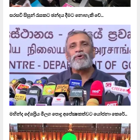
සරසවි සිසුන් රැසකට ඡන්දය දීමට නොහැකි වේ..
මහින්ද දේශප‍්‍රිය මීලග පොදු අපේක්‍ෂකත්වට යෝජනා කෙරේ..