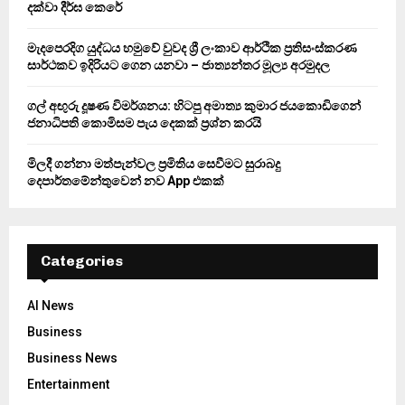
දක්වා දීර්ඝ කෙරේ
H
මැදපෙරදිග යුද්ධය හමුවේ වුවද ශ්‍රී ලංකාව ආර්ථික ප්‍රතිසංස්කරණ
සාර්ථකව ඉදිරියට ගෙන යනවා – ජාත්‍යන්තර මූල්‍ය අරමුදල
ගල් අඟුරු දූෂණ විමර්ශනය: හිටපු අමාත්‍ය කුමාර ජයකොඩිගෙන්
ජනාධිපති කොමිසම පැය දෙකක් ප්‍රශ්න කරයි
මිලදී ගන්නා මත්පැන්වල ප්‍රමිතිය සෙවීමට සුරාබදු
දෙපාර්තමේන්තුවෙන් නව App එකක්
Categories
AI News
Business
Business News
Entertainment