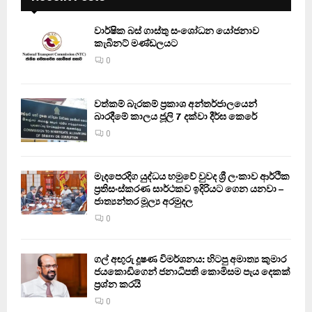
වාර්ෂික බස් ගාස්තු සංශෝධන යෝජනාව
කැබිනට් මණ්ඩලයට
0
වත්කම් බැරකම් ප්‍රකාශ අන්තර්ජාලයෙන්
බාරදීමේ කාලය ජූලි 7 දක්වා දීර්ඝ කෙරේ
0
මැදපෙරදිග යුද්ධය හමුවේ වුවද ශ්‍රී ලංකාව ආර්ථික
ප්‍රතිසංස්කරණ සාර්ථකව ඉදිරියට ගෙන යනවා –
ජාත්‍යන්තර මූල්‍ය අරමුදල
0
ගල් අඟුරු දූෂණ විමර්ශනය: හිටපු අමාත්‍ය කුමාර
ජයකොඩිගෙන් ජනාධිපති කොමිසම පැය දෙකක්
ප්‍රශ්න කරයි
0