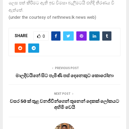
ලෙස පත් කිරීමට ඇති ඉඩ විමසා බැලීමටයි එහිදි තීරණය වී
ඇත්තේ.
(under the courtesy of nethnews.lk news web)
SHARE
0
PREVIOUS POST
මාලදිවයිනේ සිට පැමිණි පස් දෙනෙකුට කොරෝනා
NEXT POST
වසර 50 ක් තුළ වනජීවීන්ගෙන් තුනෙන් දෙකක් ලෝකයට
අහිමි වෙයි