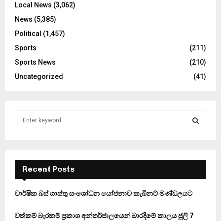
Local News
(3,062)
News
(5,385)
Political
(1,457)
Sports
(211)
Sports News
(210)
Uncategorized
(41)
S
e
a
S
r
c
E
h
Recent Posts
f
A
o
වාර්ෂික බස් ගාස්තු සංශෝධන යෝජනාව කැබිනට් මණ්ඩලයට
r
R
:
වත්කම් බැරකම් ප්‍රකාශ අන්තර්ජාලයෙන් බාරදීමේ කාලය ජූලි 7
C