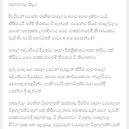
අදහස් පළ කළා.
දිවයිනේ සමස්ත ජාතික පාසල් සංඛ්‍යාව දහස දක්වා වැඩි
කිරීමටයි එහිදී තීරණය වී ඇත්තේ. එමෙන්ම සියළු පාසල්වලට
සමාන පහසුකම් ලබාදීමටද මෙම සාකච්ජාවේදී තීරණයකට
පැමිණි බවයි ජනාධිපති මාධ්‍ය අංශය පවසන්නේ.
පාසල් පද්ධතියේ දියුණුව සදහා දිස්ත්‍රික් අධ්‍යාපන කමිටු පත්
කිරීමට මෙම සාකච්ජාවේදී තීරණය වී තිබෙනවා.
ගුරු මාරු සහ පාසල් දරුවන් ඇතුළත් කිරීම හැර පාසල්
පද්ධතියේ දියුණුවට අවශ්‍ය සෑම කාර්යයකටම හවුල්වීමට
දේශපාලනඥයින්ට හැකි බවයි ජනාධිපතිවරයා මෙහිදී
පෙන්වා දී ඇත්තේ.
පාසල්වල පවතින විදුහල්පති පුරප්පාඩු පිරවීම සදහා වැඩබලන
විදුහල්පතිවරුන් පත් කිරීමටද රාජ්‍ය අමාත්‍යවරුන් සමග පැවති
සාකච්ජාවේදී අදහස් පළ වී තිබෙනවා. ඒ අනුව පාසල්වල
සිටින දක්‍ෂ සහ පළපුරුදු ගුරුවරුන් වැඩබලන විදුහල්පතිවරුන්