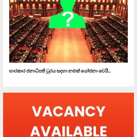
භාරකාර ජනාධිපති ධුරය සදහා නමක් යෝජනා වෙයි..