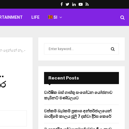
Facebook
Twitter
Linkedin
Youtube
Rss
RTAINMENT
LIFE
SI
S
න දෙන්නේ නෑ..-
e
a
S
r
c
.
E
h
Recent Posts
තර
f
A
o
වාර්ෂික බස් ගාස්තු සංශෝධන යෝජනාව
r
R
කැබිනට් මණ්ඩලයට
:
C
වත්කම් බැරකම් ප්‍රකාශ අන්තර්ජාලයෙන්
බාරදීමේ කාලය ජූලි 7 දක්වා දීර්ඝ කෙරේ
H