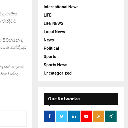
International News
වද ජාතික
LIFE
න විසඳීමට
LIFE NEWS
Local News
 සිටින්නේ ද
News
ත් මන්ත්‍රීධුර
Political
Sports
Sports News
් ඇතත් නැතත්
Uncategorized
්නේ යයිද
Our Networks