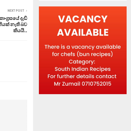
NEXT POST
ොංග‍්‍රසයේ දැඩි
ියක් නැති බව
කියයි..