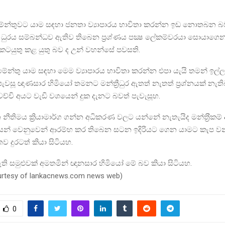
මේන්තුවට යාම සඳහා ජනතා ව්‍යාපාරය භාවිතා කරන්න ඉඩ නොතබන බ
්‍රී ධුරය සම්බන්ධව ඇතිව තිබෙන ප‍්‍රශ්ණය පක්‍ෂ ලේකම්වරයා සොයාගෙ
කටයුතු කළ යුතු බව ද උන් වහන්සේ පවසති.
මේන්තු යාම සඳහා මෙම ව්‍යාපාරය භාවිතා කරන්න එපා යැයි තමන් ඉල්ලා
සූ ඥාණසාර හිමියෝ තමනට මන්ත්‍රීධුර ඇතත් නැතත් ප‍්‍රශ්නයක් නැතිබව
වෙච්චි අයට වැඩි වශයෙන් දුක දැනට බවත් පැවැසූහ.
ැන නීතිමය ක්‍රියාමාර්ග ගන්න අධිකරණ වලට යන්නේ නැතැයිද මන්ත‍්‍රීකම
යන් වෙනුවෙන් ආරම්භ කර තිබෙන සටන ඉදිරියට ගෙන යාමට කැප වන
 දුරටත් කියා සිටියහ.
ති සමුළුවක් අමතමින් ඥානසාර හිමියෝ මේ බව කියා සිටියහ.
ourtesy of lankacnews.com news web)
0