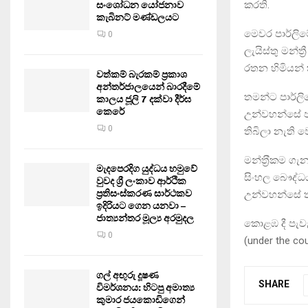
කරති.
සංශෝධන යෝජනාව
කැබිනට් මණ්ඩලයට
මෙවර පාර්ලි
0
ලැයිස්තු මන්ත
රතන හිමියන් 
වත්කම් බැරකම් ප්‍රකාශ
අන්තර්ජාලයෙන් බාරදීමේ
තමන්ට පාර්ලි
කාලය ජූලි 7 දක්වා දීර්ඝ
කෙරේ
උන්වහන්සේ පැව
0
තිබිලා නැති 
මන්ත‍්‍රීකම ග
මැදපෙරදිග යුද්ධය හමුවේ
සිංහල බෞද්ධ
වුවද ශ්‍රී ලංකාව ආර්ථික
ප්‍රතිසංස්කරණ සාර්ථකව
උන්වහන්සේ තව
ඉදිරියට ගෙන යනවා –
ජාත්‍යන්තර මූල්‍ය අරමුදල
කොළඹ දී පැවැ
0
(under the c
ගල් අඟුරු දූෂණ
SHARE
විමර්ශනය: හිටපු අමාත්‍ය
කුමාර ජයකොඩිගෙන්