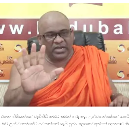
ියේ රතන හිමියන්ගේ වැඩිහිටි කමට තමන් ගරු කළ උන්වහන්සේගේ කපට
 බව උන් වහන්සේට පවසන්නේ යැයි පූජ්‍ය ගලගොඩඅත්තේ ඥානසාර හ