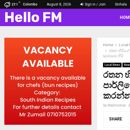
C
Colombo
August 8, 2026
Sign in / Join
Sinhala
27.1
Hello FM
HOM
Home
Local
රතන හිමිගේ 
ඥාණසාර හිමි
Local News
New
රතන හ
පාර්ලි
කරන්න 
by
Maimoonar
SHARE