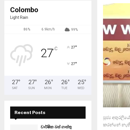
Colombo
Light Rain
86%
6.9km/h
99%
°
27
C
27
°
°
27
27
°
27
°
26
°
26
°
25
°
SAT
SUN
MON
TUE
WED
Recent Posts
පූජ්‍ය අතුරල
කරන්නේ නැති
වාර්ෂික බස් ගාස්තු