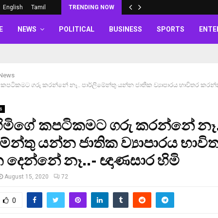
English
Tamil
TRENDING NOW
E
NEWS
POLITICAL
BUSINESS
SPORTS
ENTE
 News
කපටිකමට ගරු කරන්නේ නෑ.. පාර්ලිමේන්තු යන්න ජාතික ව්‍යාපාරය භාවිතර කරන්
s
ිමිගේ කපටිකමට ගරු කරන්නේ නෑ.
මේන්තු යන්න ජාතික ව්‍යාපාරය භාවි
දෙන්නේ නෑ..- ඥාණසාර හිමි
August 15, 2020
72
0