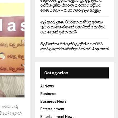
මැදපෙරදිග යුද්ධය හමුවේ වුවද ශ්‍රී ලංකාව
ආර්ථික ප්‍රතිසංස්කරණ සාර්ථකව ඉදිරියට
ගෙන යනවා – ජාත්‍යන්තර මූල්‍ය අරමුදල
ගල් අඟුරු දූෂණ විමර්ශනය: හිටපු අමාත්‍ය
කුමාර ජයකොඩිගෙන් ජනාධිපති කොමිසම
පැය දෙකක් ප්‍රශ්න කරයි
මිලදී ගන්නා මත්පැන්වල ප්‍රමිතිය සෙවීමට
සුරාබදු දෙපාර්තමේන්තුවෙන් නව App එකක්
Categories
AI News
Business
Business News
ි කමට ගරු
Entertainment
ිමියෝ සඳහන්
Entertainment News