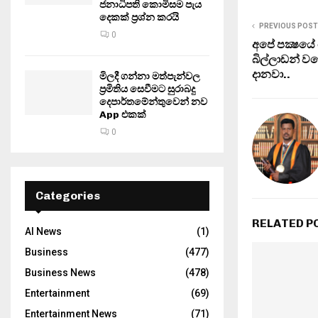
ජනාධිපති කොමිසම පැය
දෙකක් ප්‍රශ්න කරයි
PREVIOUS POST
0
අපේ පක්‍ෂය
බිල්ලාඩන් ව
දානවා..
මිලදී ගන්නා මත්පැන්වල
ප්‍රමිතිය සෙවීමට සුරාබදු
දෙපාර්තමේන්තුවෙන් නව
App එකක්
0
Categories
RELATED P
AI News
(1)
Business
(477)
Business News
(478)
Entertainment
(69)
Entertainment News
(71)