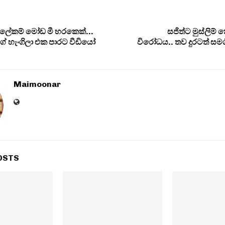
ේ ලේකම් මෝඩ මී හරකෙක්…
සජිත්ට මුස්ලිම් ක
ගේ හැංගිලා එක පාරට වීඩියෝ
විරෝධය.. තව දුරටත් සමග
Maimoonar
OSTS