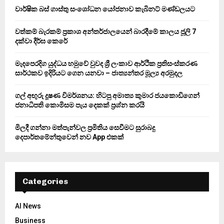
o
වාර්ෂික බස් ගාස්තු සංශෝධන යෝජනාව කැබිනට් මණ්ඩලයට
r
R
:
වත්කම් බැරකම් ප්‍රකාශ අන්තර්ජාලයෙන් බාරදීමේ කාලය ජූලි 7
C
දක්වා දීර්ඝ කෙරේ
H
මැදපෙරදිග යුද්ධය හමුවේ වුවද ශ්‍රී ලංකාව ආර්ථික ප්‍රතිසංස්කරණ
සාර්ථකව ඉදිරියට ගෙන යනවා – ජාත්‍යන්තර මූල්‍ය අරමුදල
ගල් අඟුරු දූෂණ විමර්ශනය: හිටපු අමාත්‍ය කුමාර ජයකොඩිගෙන්
ජනාධිපති කොමිසම පැය දෙකක් ප්‍රශ්න කරයි
මිලදී ගන්නා මත්පැන්වල ප්‍රමිතිය සෙවීමට සුරාබදු
දෙපාර්තමේන්තුවෙන් නව App එකක්
Categories
AI News
Business