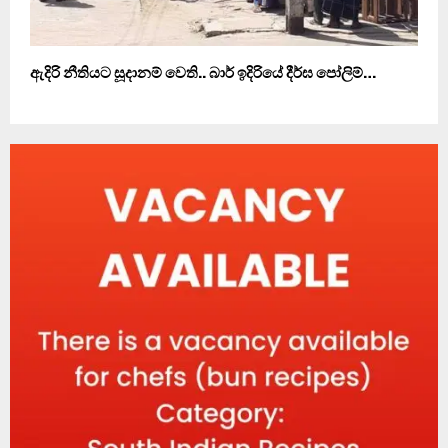
ඇදිරි නීතියට සූදානම් වෙති.. බාර් ඉදිරියේ දීර්ඝ පෝලිම්…