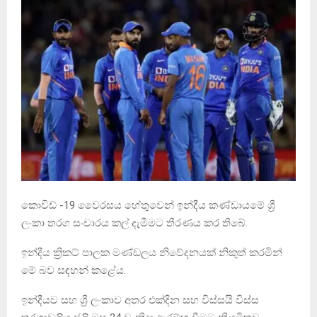
කොවිඩ් -19 වෛරසය හේතුවෙන් ඉන්දීය කණ්ඩායමේ ශ්‍රී
ලංකා තරග සංචාරය කල් දැමීමට තීරණය කර තිබේ.
ඉන්දීය ක්‍රිකට් පාලක මණ්ඩලය නිවේදනයක් නිකුත් කරමින්
මේ බව සඳහන් කළේය.
ඉන්දීයව සහ ශ්‍රී ලංකාව අතර එක්දින සහ විස්සයි විස්ස