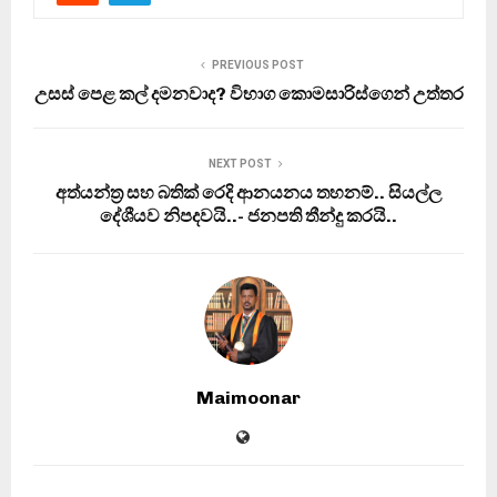
PREVIOUS POST
උසස් පෙළ කල් දමනවාද? විභාග කොමසාරිස්ගෙන් උත්තර
NEXT POST
අත්යන්ත්‍ර සහ බතික් රෙදි ආනයනය තහනම්.. සියල්ල
දේශීයව නිපදවයි..- ජනපති තීන්දු කරයි..
Maimoonar