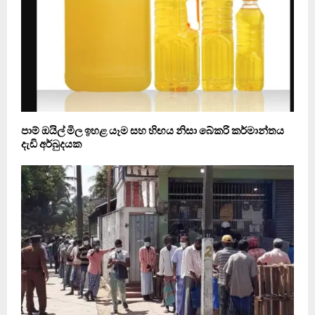
පාම් ඔයිල් මිල ඉහළ යෑම සහ හිඟය නිසා බේකරි කර්මාන්තය
දැඩි අර්බුදයක