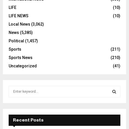
LIFE
(10)
LIFE NEWS
(10)
Local News
(3,062)
News
(5,385)
Political
(1,457)
Sports
(211)
Sports News
(210)
Uncategorized
(41)
S
e
a
S
r
c
E
h
Recent Posts
f
A