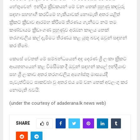
හේතුවෙන් ඉන්දීය ක්‍රීඩකයන් මේ වන තෙක් පුහුණු කඳවුරු
සඳහා සහභාගී කරවීමේ හැකියාවක් නොමැති අතර යළිත්
ක්‍රිකට් ක්‍රීඩාව ආරම්භ කිරීමේ තීරණය ගැනීමට නම් තම
කණ්ඩායම ක්‍රිඩාංගණ පුහුණුව අරඹන කාලය තෙක්
තරගාවලිය කල් දැමීමට තීරණය කළ යුතු බවද ඔවුන් සඳහන්
කර තිබේ.
කෙසේ වෙතත් මේ සම්බන්ධයෙන් අද දෙරණ ශ්‍රී ලංකා ක්‍රිකට්
ආයතනයෙන් කළ විමසීමක දී ඔවුන් සඳහන් කලේ ඉන්දීයාව
සහ ශ්‍රී ලංකාව අතර තරගාවලිය අගෝස්තු මාසයේදී
පැවැත්වීමට සාකච්ඡා වු අතර එය මේ වන තෙක් අවලංගු කර
නොමැති බවයි.
(under the courtesy of adaderana.lk news web)
SHARE
0