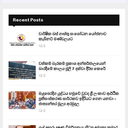
Recent Posts
වාර්ෂික බස් ගාස්තු සංශෝධන යෝජනාව
කැබිනට් මණ්ඩලයට
0
වත්කම් බැරකම් ප්‍රකාශ අන්තර්ජාලයෙන්
බාරදීමේ කාලය ජූලි 7 දක්වා දීර්ඝ කෙරේ
0
මැදපෙරදිග යුද්ධය හමුවේ වුවද ශ්‍රී ලංකාව ආර්ථික
ප්‍රතිසංස්කරණ සාර්ථකව ඉදිරියට ගෙන යනවා –
ජාත්‍යන්තර මූල්‍ය අරමුදල
0
ගල් අඟුරු දූෂණ විමර්ශනය: හිටපු අමාත්‍ය කුමාර