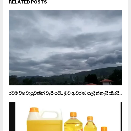
RELATED POSTS
රටම විෂ වායුවකින් වැසී යයි.. මුව ආවරණ පලදින්නැයි කියයි..