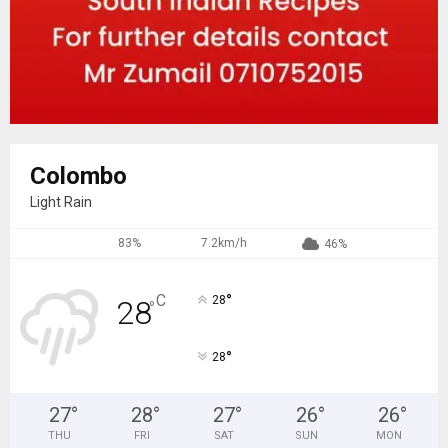
Colombo
Light Rain
83%
7.2km/h
46%
°
C
28
28
°
°
28
27
°
28
°
27
°
26
°
26
°
THU
FRI
SAT
SUN
MON