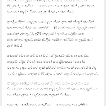
තරගාවලිය ජුලි මස 24 වැනිදා ආරම්භ වීමට නියමිතව
තිබුණත්, කොවිඩ් – 19 වෛරසය හේතුවෙන් ශ්‍රී ලංකා තරග
සංචාරය කල් දැමීමට ඔවුන් තීරණය කර තිබේ.
ඉන්දීය ක්‍රිකට් පාලක මණ්ඩලය නිවේදනයක් නිකුත් කරමින්
සඳහන් කර තිබුණේ කොවිඩ් – 19 වෛසරයේ බලපෑම පහව
යාමෙන් අනතුරුව ඉදිරි කාලයේ දී ඉන්දීය දේශීය සහ
ජාත්‍යන්තර ක්‍රිකට් තරගාවලිය ආරම්භ කිරීමට සැලසුම් කර
ඇති බවයි.
කෙසේ වෙතත් මේ වන විට ඉන්දියාවේ පවතින තත්වය
හමුවේ හදිසි තීරණ ගැනීමෙන් සිය ක්‍රීඩකයන් මෙන්ම
ජනතාවද අනතුරකට ලක් කිරීමට හැකියාවක් නොමැති බවද
ඉන්දීය ක්‍රිකට් පාලක මණ්ඩලය නිකුත් කළ නිවේදනය සඳහන්.
ඒ අනුව ඉන්දීය කණ්ඩායමේ ශ්‍රී ලංකා තරග සංචාරය සහ
සිම්බාබ්වේ තරග සංචාරයත් කල් දැමීමට තීරණය කර ඇති බව
එම නිවේදනයේ වැඩිදුරටත් සඳහන් වී තිබේ.
එමෙන්ම ඉන්දීයාවේ කොවිඩ් – 19 වෛරසය ව්‍යාප්තිය