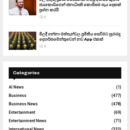
ජයකොඩිගෙන් ජනාධිපති කොමිසම පැය දෙකක්
ප්‍රශ්න කරයි
0
මිලදී ගන්නා මත්පැන්වල ප්‍රමිතිය සෙවීමට සුරාබදු
දෙපාර්තමේන්තුවෙන් නව App එකක්
0
Categories
AI News
(1)
Business
(477)
Business News
(478)
Entertainment
(69)
Entertainment News
(71)
International News
(333)