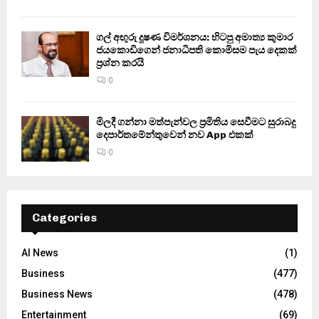
ගල් අඟුරු දූෂණ විමර්ශනය: හිටපු අමාත්‍ය කුමාර
ජයකොඩිගෙන් ජනාධිපති කොමිසම පැය දෙකක්
ප්‍රශ්න කරයි
0
මිලදී ගන්නා මත්පැන්වල ප්‍රමිතිය සෙවීමට සුරාබදු
දෙපාර්තමේන්තුවෙන් නව App එකක්
0
Categories
AI News
(1)
Business
(477)
Business News
(478)
Entertainment
(69)