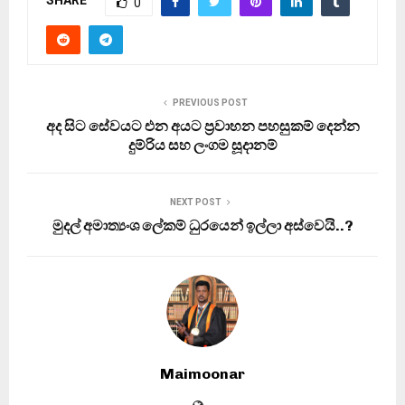
SHARE
0
PREVIOUS POST
අද සිට සේවයට එන අයට ප්‍රවාහන පහසුකම් දෙන්න
දුම්රිය සහ ලංගම සූදානම්
NEXT POST
මුදල් අමාත්‍යංශ ලේකම් ධුරයෙන් ඉල්ලා අස්වෙයි..?
Maimoonar