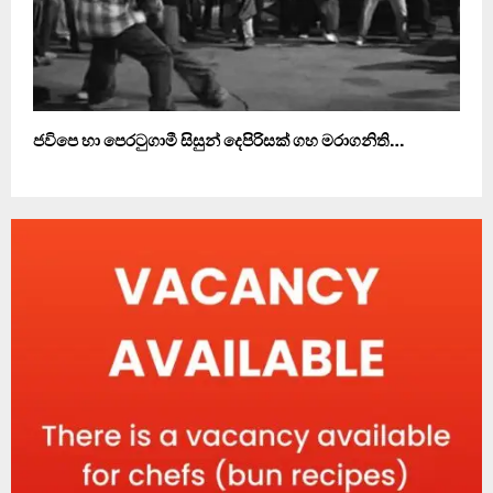
ජවිපෙ හා පෙරටුගාමී සිසුන් දෙපිරිසක් ගහ මරාගනිති…