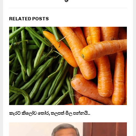
RELATED POSTS
කැරට් කිලෝව තෝර, තලපත් මිල පන්නයි..