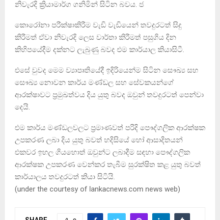
නිවැරදි ක්‍රියාමාර්ග ගනිමින් සිටින බවය. ජ
කොරෝනා පරීක්ෂාකිරීම වැඩි වැඩියෙන් තවදුරටත් සිදු
කිරීමත් ඒවා නිවැරදි ලෙස වාර්තා කිරීමත් පසුගිය දින
කිහිපයේදීම දක්නට ලැබුණු බවද එම කාර්යාල කියාසිටී.
එසේ වුවද මෙම ව්‍යාපෘතියේදී ඉදිරියෙන්ම සිටින සෞඛ්‍ය සහ
සෞඛ්‍ය නොවන කාර්ය මණ්ඩල සහ සේවකයන්ගේ
ආරක්ෂාවට ප්‍රමුඛත්වය දිය යුතු බවද ඔවුන් තවදුරටත් පෙන්වා
දෙයි.
එම කාර්ය මණ්ඩලවලට ප්‍රමාණවත් පරිදි පෞද්ගලික ආරක්ෂක
උපකරණ ලබා දිය යුතු බවත් හදිසියේ හෝ ආසාදිතයන්
එකවර ඉහල ගියහොත් ඔවුන්ට ලබාදීම සඳහා පෞද්ගලික
ආරක්ෂක උපකරණ වෙන්කර තැබීම සුරක්ෂිත කළ යුතු බවත්
කාර්යාලය තවදුරටත් කියා සිටියි.
(under the courtesy of lankacnews.com news web)