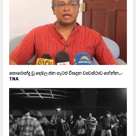
පොරොන්දු වූ දෙමල ජන ගැටළු විසදන ව්‍යවස්ථාව ගේන්න..-
TNA