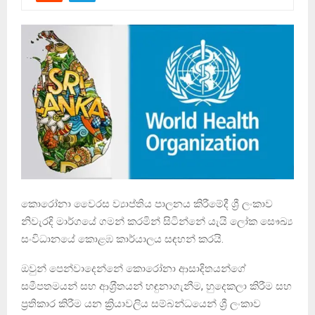
කොරෝනා වෛරස ව්‍යාප්තිය පාලනය කිරීමේදී ශ්‍රී ලංකාව
නිවැරදි මාර්ගයේ ගමන් කරමින් සිටින්නේ යැයි ලෝක සෞඛ්‍ය
සංවිධානයේ කොළඹ කාර්යාලය සඳහන් කරයි.
ඔවුන් පෙන්වාදෙන්නේ කොරෝනා ආසාදිතයන්ගේ
සමීපතමයන් සහ ආශ‍්‍රීතයන් හඳුනාගැනීම, හුදෙකලා කිරීම සහ
ප්‍රතිකාර කිරීම යන ක්‍රියාවලිය සම්බන්ධයෙන් ශ්‍රී ලංකාව