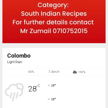
Colombo
Light Rain
83%
7.2km/h
100%
°
C
28
28
°
°
28