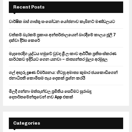
E
h
Recent Posts
f
A
o
වාර්ෂික බස් ගාස්තු සංශෝධන යෝජනාව කැබිනට් මණ්ඩලයට
r
R
:
වත්කම් බැරකම් ප්‍රකාශ අන්තර්ජාලයෙන් බාරදීමේ කාලය ජූලි 7
C
දක්වා දීර්ඝ කෙරේ
H
මැදපෙරදිග යුද්ධය හමුවේ වුවද ශ්‍රී ලංකාව ආර්ථික ප්‍රතිසංස්කරණ
සාර්ථකව ඉදිරියට ගෙන යනවා – ජාත්‍යන්තර මූල්‍ය අරමුදල
ගල් අඟුරු දූෂණ විමර්ශනය: හිටපු අමාත්‍ය කුමාර ජයකොඩිගෙන්
ජනාධිපති කොමිසම පැය දෙකක් ප්‍රශ්න කරයි
මිලදී ගන්නා මත්පැන්වල ප්‍රමිතිය සෙවීමට සුරාබදු
දෙපාර්තමේන්තුවෙන් නව App එකක්
Categories