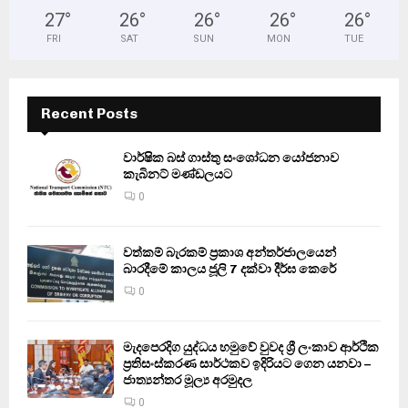
27
°
26
°
26
°
26
°
26
°
FRI
SAT
SUN
MON
TUE
Recent Posts
වාර්ෂික බස් ගාස්තු සංශෝධන යෝජනාව
කැබිනට් මණ්ඩලයට
0
වත්කම් බැරකම් ප්‍රකාශ අන්තර්ජාලයෙන්
බාරදීමේ කාලය ජූලි 7 දක්වා දීර්ඝ කෙරේ
0
මැදපෙරදිග යුද්ධය හමුවේ වුවද ශ්‍රී ලංකාව ආර්ථික
ප්‍රතිසංස්කරණ සාර්ථකව ඉදිරියට ගෙන යනවා –
ජාත්‍යන්තර මූල්‍ය අරමුදල
0