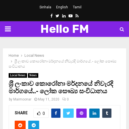
Sinhala
English
Tamil
Facebook
Twitter
Linkedin
Youtube
Rss
Hello FM
PRIMARY
MENU
Home
Local News
ශ‍්‍රී ලංකාව කොරෝනා මර්දනයේ නිවැරදි මාර්ගයේ..- ලෝක සෞඛ්‍ය
සංවිධානය
Local News
News
ශ‍්‍රී ලංකාව කොරෝනා මර්දනයේ නිවැරදි
මාර්ගයේ..- ලෝක සෞඛ්‍ය සංවිධානය
by
Maimoonar
May 11, 2020
0
SHARE
0