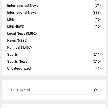
Entertainment News
(71)
International News
(333)
LIFE
(10)
LIFE NEWS
(10)
Local News
(3,062)
News
(5,385)
Political
(1,457)
Sports
(211)
Sports News
(210)
Uncategorized
(41)
S
e
a
S
r
c