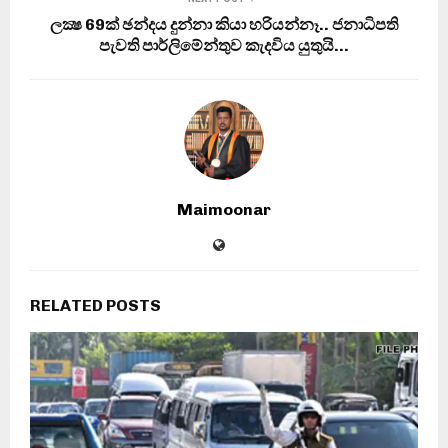
ලක්‍ෂ 69ක් ඡන්දය දුන්නා කියා හරියන්නෑ.. ජනාධිපති
පැවති පාර්ලිමේන්තුව කැදවිය යුතුයි…
Maimoonar
RELATED POSTS