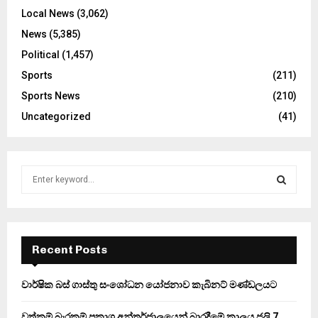
Local News
(3,062)
News
(5,385)
Political
(1,457)
Sports
(211)
Sports News
(210)
Uncategorized
(41)
S
e
a
S
r
c
E
h
Recent Posts
f
A
o
වාර්ෂික බස් ගාස්තු සංශෝධන යෝජනාව කැබිනට් මණ්ඩලයට
r
R
:
වත්කම් බැරකම් ප්‍රකාශ අන්තර්ජාලයෙන් බාරදීමේ කාලය ජූලි 7