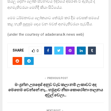
සියලු දෙනා ලෝක ස්වභාවය ඉදිරියේ අසරණ වී ඇතැයි ද
අගමැතිවරයා මෙහිදී කියා සිටියේය.
මෙම ධර්මතාවය ලෝකයාට තේරුම් කර දීම වෙසක් සමයේ
කළ හැකි සුදුසුම දෙය වන බවත් අගමැතිවරයා පැවසීය.
(under the courtesy of adaderana.lk news web)
SHARE
0
PREVIOUS POST
මං දුන්න උපදෙස් අනුව වැඩ කලා නම් ලංකාවට අද
මෙහෙම වෙන්නේ නෑ.. හමුදාව නිසා කොරෝනා පාලනය
අවුල් වෙලා..
NEXT POST