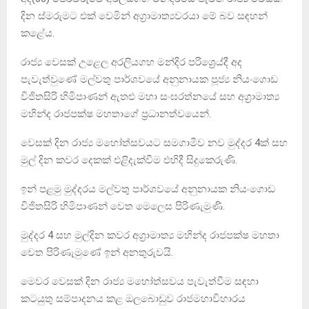
දින ස්මරුමට එක් වෙමින් අග්‍රාමාත්‍යවරයා මේ බව සඳහන්
කළේය.
රාජ්‍ය වෙසක් උළෙල අරලියගහ මන්දිර පරිශ්‍රෙය්දී අද
පැවැත්වුණේ මල්වතු පාර්ශවයේ අනුනායක පූජ්‍ය නියංගොඩ
විජිතසිරි හිමිපාණන් ඇතළු මහා සංඝරත්නයේ සහ අග්‍රාමාත්‍ය
මහින්ද රාජපක්ෂ මහතාගේ ප්‍රධානත්වයෙන්.
වෙසක් දින රාජ්‍ය මහෝත්සවයට සමගාමීව නව මුද්දර 4ක් සහ
මුල් දින කවර දෙකක් එළිදැක්වීම එහිදී සිදුකෙරුණි.
ඉන් පළමු මුද්දරය මල්වතු පාර්ශවයේ අනුනායක නියංගොඩ
විජිතසිරි හිමිපාණන් වෙත මෙලෙස පිරිණැමුණි.
මුද්දර 4 සහ මුල්දින කවර අග්‍රාමාත්‍ය මහින්ද රාජපක්ෂ මහතා
වෙත පිරිණැමුණේ ඉන් අනතුරුවයි.
මෙවර වෙසක් දින රාජ්‍ය මහෝත්සවය පැවැත්වීම සඳහා
කටයුතු සම්පාදනය කළ ඔලබොඩුව රාජමහාවිහාරය