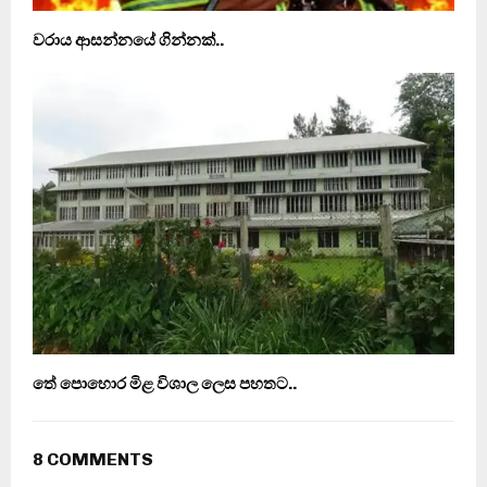
වරාය ආසන්නයේ ගින්නක්..
තේ පොහොර මිළ විශාල ලෙස පහතට..
8 COMMENTS