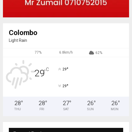
Colombo
Light Rain
77%
6.8km/h
62%
°
C
29
29
°
°
29
28
°
28
°
27
°
26
°
26
°
THU
FRI
SAT
SUN
MON