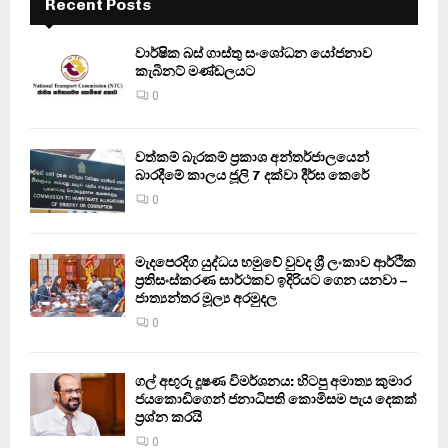
Recent Posts
වාර්ෂික බස් ගාස්තු සංශෝධන යෝජනාව
කැබිනට් මණ්ඩලයට
0
වත්කම් බැරකම් ප්‍රකාශ අන්තර්ජාලයෙන්
බාරදීමේ කාලය ජූලි 7 දක්වා දීර්ඝ කෙරේ
0
මැදපෙරදිග යුද්ධය හමුවේ වුවද ශ්‍රී ලංකාව ආර්ථික
ප්‍රතිසංස්කරණ සාර්ථකව ඉදිරියට ගෙන යනවා –
ජාත්‍යන්තර මූල්‍ය අරමුදල
0
ගල් අඟුරු දූෂණ විමර්ශනය: හිටපු අමාත්‍ය කුමාර
ජයකොඩිගෙන් ජනාධිපති කොමිසම පැය දෙකක්
ප්‍රශ්න කරයි
0