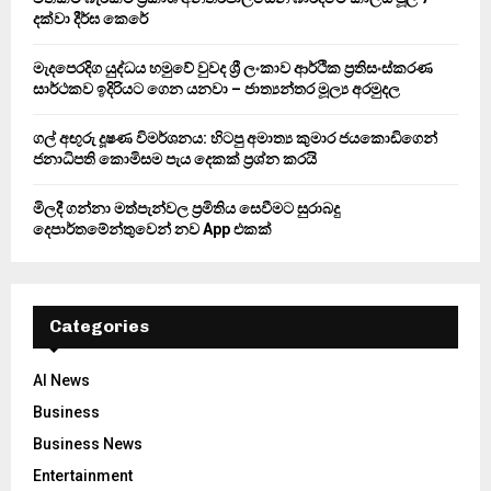
C
දක්වා දීර්ඝ කෙරේ
H
මැදපෙරදිග යුද්ධය හමුවේ වුවද ශ්‍රී ලංකාව ආර්ථික ප්‍රතිසංස්කරණ
සාර්ථකව ඉදිරියට ගෙන යනවා – ජාත්‍යන්තර මූල්‍ය අරමුදල
ගල් අඟුරු දූෂණ විමර්ශනය: හිටපු අමාත්‍ය කුමාර ජයකොඩිගෙන්
ජනාධිපති කොමිසම පැය දෙකක් ප්‍රශ්න කරයි
මිලදී ගන්නා මත්පැන්වල ප්‍රමිතිය සෙවීමට සුරාබදු
දෙපාර්තමේන්තුවෙන් නව App එකක්
Categories
AI News
Business
Business News
Entertainment