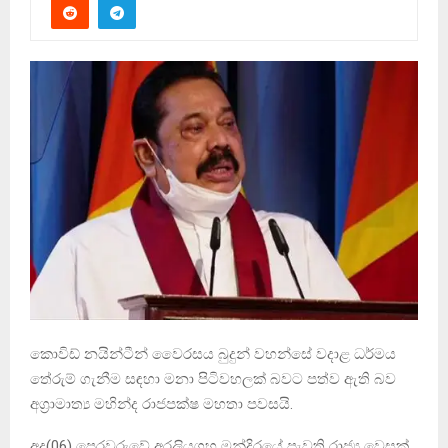
කොවිඩ් නයින්ටීන් වෛරසය බුදුන් වහන්සේ වදාළ ධර්මය
තේරුම් ගැනීම සඳහා මනා පිටිවහලක් බවට පත්ව ඇති බව
අග්‍රාමාත්‍ය මහින්ද රාජපක්ෂ මහතා පවසයි.
අද(06) පෙරවරුවේ අරලියගහ මන්දිරයේ පැවති රාජ්‍ය වෙසක්