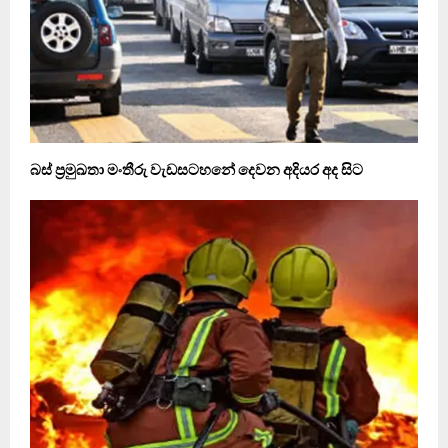
බස් ප‍්‍රමුඛතා මංතීරු වැඩසටහනේ දෙවන අදියර අද සිට