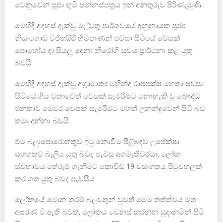
වෙනුවෙන් පූජා භූමි සන්නස්පත්‍රය ඉන් අනතුරුව පිරිණැමුණි.
මෙහිදී අදහස් දැක්වු මල්වතු පාර්ශවයේ අනුනායක පූජ්‍ය
නියංගොඩ විජිතසිරි හිමිපාණන් පවසා සිටියේ වෙසක්
පොහෝය දා සියලු දෙනා නිරෝගි සුවය ප්‍රාර්ථනා කළ යුතු
බවයි.
මෙහිදී අදහස් දැක්වු අග්‍රාමාත්‍ය මහින්ද රාජපක්ෂ මහතා පවසා
සිටියේ ගිය වතාවෙත් වෙසක් සැමරීමට නොහැකි වු බෞද්ධ
ජනතාව මෙවර වෙසක් සැමරීමට මහත් උනන්දුවෙන් සිටි බව
තමා දන්නා බවයි.
එම බලාපොරොත්තුව ඉටු නොවීම පිළිබඳව උපේක්ෂා
සහගතව බැලිය යුතු බවද පැවසු අගමැතිවරයා, ලෝක
ස්වභාවය තේරුම් ගැනීමට කොවිඩ් 19 වසංගතය පිටුවහලක්
කර ගත යුතු බවද පැවසීය.
ලෝකයේ මොන තරම් බලවතුන් වුවත් මෙම තත්ත්වය මත
අසරණ වී ඇති බවත්, ලෝකය වෙනස් කරන්න සුදානමින් සිටි