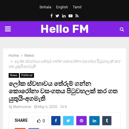
Sinhala
English
Tamil
Facebook
Twitter
Linkedin
Youtube
Rss
Hello FM
PRIMARY
MENU
Home
News
ලෝක ස්වභාවය තේරුම් ගන්න කොරෝනා වසංගතය පිටුවහලක් කර
ගත යුතුයි-අගමැති
News
Political
ලෝක ස්වභාවය තේරුම් ගන්න
කොරෝනා වසංගතය පිටුවහලක් කර ගත
යුතුයි-අගමැති
by
Maimoonar
May 6, 2020
8
SHARE
0