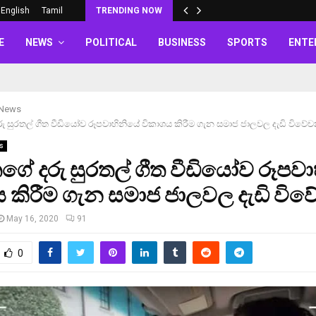
English
Tamil
TRENDING NOW
E
NEWS
POLITICAL
BUSINESS
SPORTS
ENTE
 News
 සුරතල් ගීත වීඩියෝව රූපවාහිනියේ විකාශය කිරීම ගැන සමාජ ජාලවල දැඩි විවේච
s
ේ දරු සුරතල් ගීත වීඩියෝව රූපව
 කිරීම ගැන සමාජ ජාලවල දැඩි විවෙ
May 16, 2020
91
0