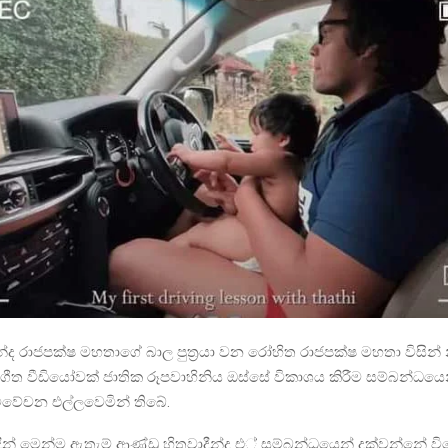
 මහින්ද රාජපක්ෂ මහතාගේ බාල පුත්‍රයා වන රෝහිත රාජපක්ෂ මහතා විසින
් ගීත වීඩියෝවක් ජාතික රූපවාහිනිය ඔස්සේ විකාශය කිරීම සම්බන්ධය
විවේචන එල්ලවෙමින් තිබේ.
දීන් මෙන්ම ඇතැම් ආණ්ඩු හිතවාදීන්ද එ් සම්බන්ධයෙන් දක්වන්නේ 