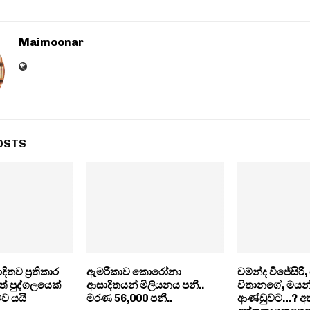
Maimoonar
OSTS
ිතව ප්‍රතිකාර
ඇමරිකාව කොරෝනා
චම්න්ද විජේසිරි
ත් පුද්ගලයෙක්
ආසාදිතයන් මිලියනය පනී..
විතානගේ, මයන
ව යයි
මරණ 56,000 පනී..
ආණ්ඩුවට…? අත