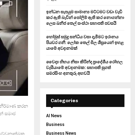
ඉන්ධන සැපයුම සාමාන්‍ය මට්ටමට වඩා වැඩි
කර ඇති බැවින් පෝලිම් ඇති කර නොගන්නා
ලෙස ඛනිජ තෙල් සංස්ථා සභාපති පවසයි
හෝමුස් සමුද්‍ර සන්ධිය වසා දැමීමට ඉරානය
පියවර ගනී: ලෝක තෙල් මිල ශීඝ්‍රයෙන් ඉහළ
යාමේ අවදානමක්
වෛද්‍ය හිඟය නිසා කිරින්ද ප්‍රාදේශීය රෝහල
වැසීයාමේ අවදානමක: සභාපති සුගත්
සමරසිංහ අනතුරු අඟවයි
Categories
් නිර්මාණ කරන
ෙන් සමාජ
AI News
Business
Business News
විවේචනාත්මක