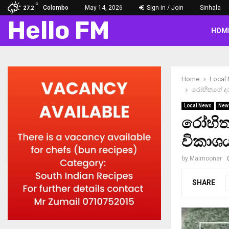
C
Colombo
May 14, 2026
Sign in / Join
Sinhala
27.2
Hello FM
HOM
Home
Local
රෝහිතගේ දරු
Local News
New
රෝහිතග
විකාශය
by
Maimoonar
SHARE