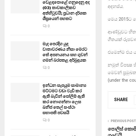
වෙළඳපොළේ ගනුදෙනු අද
අදහස්ය.
(03) තාවකාලිකව
අත්හිටුවයි; ප්‍රධාන දර්ශක
ශීඝ්‍රයෙන් පහතට
මෙය 2015ට පෙර
0
ආණ්ඩුවට හිතවා
ගීතයක් රූපවාහ
මැද පෙරදිග යුද
වාතාවරණය නිසා මෙරට
එමෙන්ම එය යම
තේ අපනයනය සහ ගුවන්
ගමන් බරපතළ අර්බුදයක
නමුත් විපක්‍ෂ
0
මෙවන් ප‍්‍ර
(under the c
ඉන්ධන සැපයුම සාමාන්‍ය
මට්ටමට වඩා වැඩි කර
ඇති බැවින් පෝලිම් ඇති
SHARE
කර නොගන්නා ලෙස
ඛනිජ තෙල් සංස්ථා
සභාපති පවසයි
0
PREVIOUS POST
පොලිස් කොමි
ගලවයි…