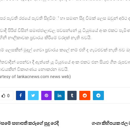
 පැවති රජයේ පැවති සිදුවීම්් හා සමාන සිදු වීමක් ලෙස ඔවුන් අර්ථ ද
දී පිරිස් විසින් සමාජජාලාවල පවසන්නේ යූ ටියුබයේ අංක එකට පැමිණ ජන
ිනී නාලිකාවක ප්‍රචාරය කිරීමේ වරදක් නැති බවයි.
් ලෙසකින් මුදල් ගෙවා ප්‍රචාරය කලේ නම් එහි ද ගැටළුවක් නැති බව 
 හිතවාදීන් පෙන්වා දී ඇත්තේ යූ ටියුබයේ අංක එකට එන සියළු ගීත රූපව
මුඛතාවයකින් විකාශණය නොකරන බවයි.
ourtesy of lankacnews.com news web)
0
සමේ සභාපති කරූගේ සුදු රෙදි
ගංගා කිහිපයක ජල