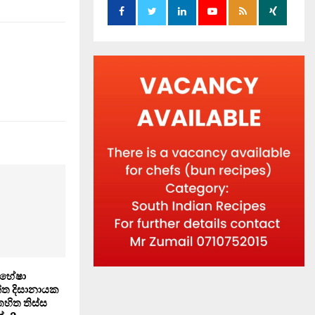
, හේෂා
්ත දිසානායක
හිත තිස්ස