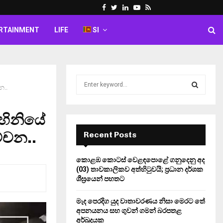
Facebook
Twitter
Linkedin
Youtube
Rss
RTAINMENT
LIFE
SI
S
න..
e
a
S
r
ාහිනියේ
c
E
h
්චන..
Recent Posts
f
A
o
කොළඹ කොටස් වෙළඳපොළේ ගනුදෙනු අද
r
R
(03) තාවකාලිකව අත්හිටුවයි; ප්‍රධාන දර්ශක
:
ශීඝ්‍රයෙන් පහතට
C
මැද පෙරදිග යුද වාතාවරණය නිසා මෙරට තේ
H
අපනයනය සහ ගුවන් ගමන් බරපතළ
අර්බුදයක