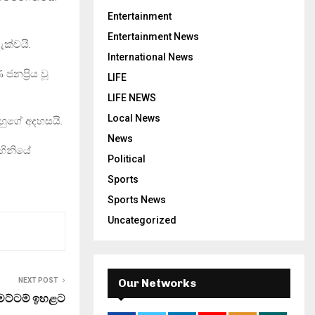
Entertainment
Entertainment News
ැක්වයි.
International News
ප‍්‍රිය වූ
LIFE
LIFE NEWS
Local News
ඔහුගේ අදහසයි.
News
ාහිනියේ
Political
Sports
Sports News
Uncategorized
Our Networks
NEXT POST
 මට්ටම් ඉහළට