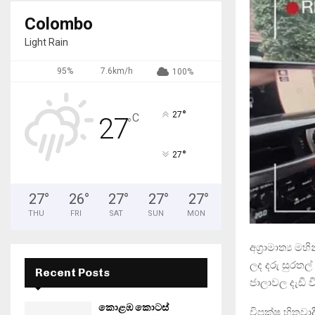
Colombo
Light Rain
95%
7.6km/h
100%
°
27
C
27
°
°
27
27
°
26
°
27
°
27
°
27
°
THU
FRI
SAT
SUN
MON
අග්‍රාමාත්‍ය
ලද දරු සුරතල
Recent Posts
ජාලාවල දැඩි 
කොළඹ කොටස්
විපක්ෂ හිතවා