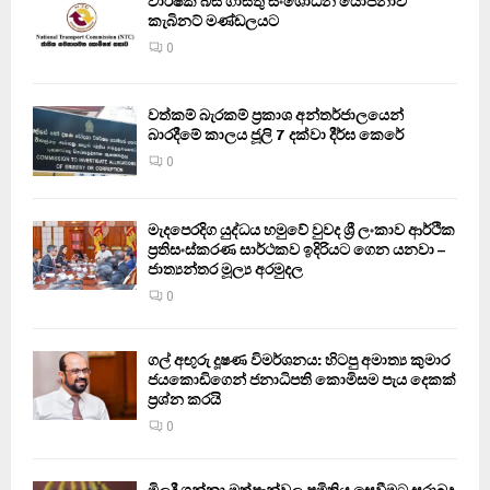
වාර්ෂික බස් ගාස්තු සංශෝධන යෝජනාව
කැබිනට් මණ්ඩලයට
0
වත්කම් බැරකම් ප්‍රකාශ අන්තර්ජාලයෙන්
බාරදීමේ කාලය ජූලි 7 දක්වා දීර්ඝ කෙරේ
0
මැදපෙරදිග යුද්ධය හමුවේ වුවද ශ්‍රී ලංකාව ආර්ථික
ප්‍රතිසංස්කරණ සාර්ථකව ඉදිරියට ගෙන යනවා –
ජාත්‍යන්තර මූල්‍ය අරමුදල
0
ගල් අඟුරු දූෂණ විමර්ශනය: හිටපු අමාත්‍ය කුමාර
ජයකොඩිගෙන් ජනාධිපති කොමිසම පැය දෙකක්
ප්‍රශ්න කරයි
0