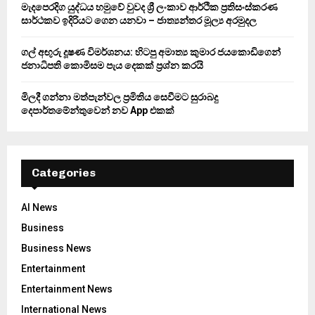
මැදපෙරදිග යුද්ධය හමුවේ වුවද ශ්‍රී ලංකාව ආර්ථික ප්‍රතිසංස්කරණ
සාර්ථකව ඉදිරියට ගෙන යනවා – ජාත්‍යන්තර මූල්‍ය අරමුදල
ගල් අඟුරු දූෂණ විමර්ශනය: හිටපු අමාත්‍ය කුමාර ජයකොඩිගෙන්
ජනාධිපති කොමිසම පැය දෙකක් ප්‍රශ්න කරයි
මිලදී ගන්නා මත්පැන්වල ප්‍රමිතිය සෙවීමට සුරාබදු
දෙපාර්තමේන්තුවෙන් නව App එකක්
Categories
AI News
Business
Business News
Entertainment
Entertainment News
International News