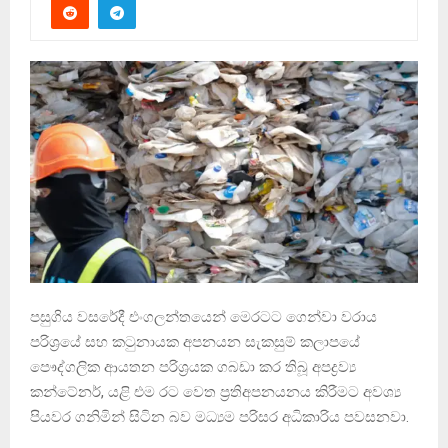
පසුගිය වසරේදී එංගලන්තයෙන් මෙරටට ගෙන්වා වරාය
පරිශ‍්‍රයේ සහ කටුනායක අපනයන සැකසුම් කලාපයේ
පෞද්ගලික ආයතන පරිශ‍්‍රයක ගබඩා කර තිබූ අපද්‍රව්‍ය
කන්ටේනර්, යළි එම රට වෙත ප‍්‍රතිඅපනයනය කිරීමට අවශ්‍ය
පියවර ගනිමින් සිටින බව මධ්‍යම පරිසර අධිකාරිය පවසනවා.