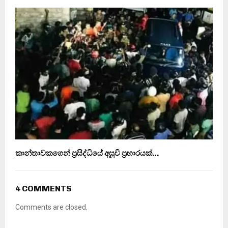
කාන්තාවකගෙන් ප‍්‍රසිද්ධියේ අසූචි ප‍්‍රහාරයක්…
4 COMMENTS
Comments are closed.