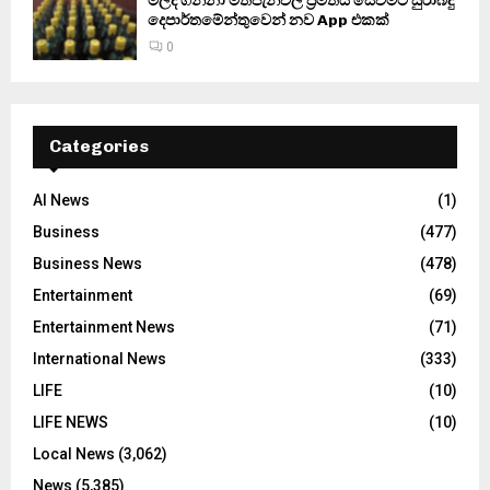
මිලදී ගන්නා මත්පැන්වල ප්‍රමිතිය සෙවීමට සුරාබදු
දෙපාර්තමේන්තුවෙන් නව App එකක්
0
Categories
AI News
(1)
Business
(477)
Business News
(478)
Entertainment
(69)
Entertainment News
(71)
International News
(333)
LIFE
(10)
LIFE NEWS
(10)
Local News
(3,062)
News
(5,385)