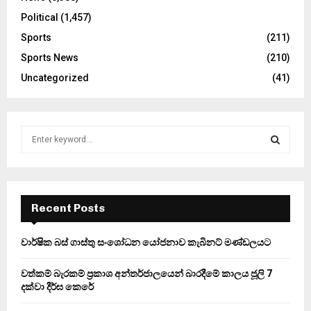
Political
(1,457)
Sports
(211)
Sports News
(210)
Uncategorized
(41)
S
e
a
S
r
c
E
h
Recent Posts
f
A
o
වාර්ෂික බස් ගාස්තු සංශෝධන යෝජනාව කැබිනට් මණ්ඩලයට
r
R
:
වත්කම් බැරකම් ප්‍රකාශ අන්තර්ජාලයෙන් බාරදීමේ කාලය ජූලි 7
C
දක්වා දීර්ඝ කෙරේ
H