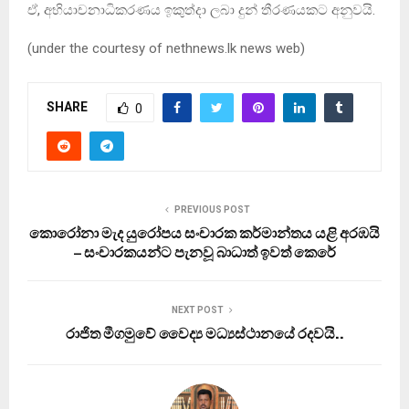
ඒ, අභියාචනාධිකරණය ඉකුත්දා ලබා දුන් තීරණයකට අනුවයි.
(under the courtesy of nethnews.lk news web)
SHARE
0
PREVIOUS POST
කොරෝනා මැද යුරෝපය සංචාරක කර්මාන්තය යළි අරඹයි
– සංචාරකයන්ට පැනවූ බාධාත් ඉවත් කෙරේ
NEXT POST
රාජිත මීගමුවේ වෛද්‍ය මධ්‍යස්ථානයේ රදවයි..