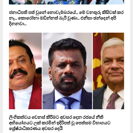
ජනාධිපති පත් වුනේ නොවැම්බරයේ.. මේ වනතුරු කිසිවක් කර
නෑ.. කොරෝනා මඩින්නත් බැරි වුණා.. එනිසා ඡන්දෙන් අපි
දිනනවා..
ලිංගිකත්වය වෙනස් කිරීමට අවසර දෙන රජයේ නීති
අභියෝගයට ලක් කරමින් ඉදිරිපත් වූ පෙත්සම විභාගයට
ශ්‍රේෂ්ඨාධිකරණය අවසර දෙයි