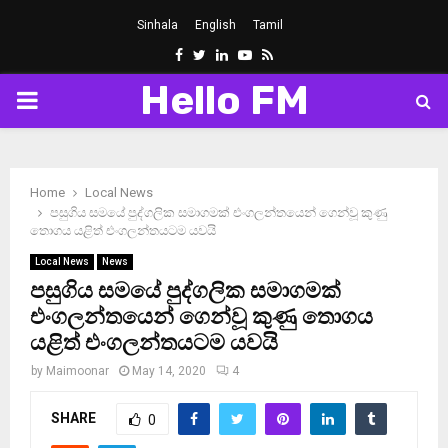
Sinhala
English
Tamil
Facebook
Twitter
Linkedin
Youtube
Rss
Hello FM
PRIMARY
MENU
Home
Local News
පසුගිය සමයේ පුද්ගලික සමාගමක් එංගලන්තයෙන් ගෙන්වූ කුණු
තොගය යළිත් එංගලන්තයටම යවයි
Local News
News
පසුගිය සමයේ පුද්ගලික සමාගමක්
එංගලන්තයෙන් ගෙන්වූ කුණු තොගය
යළිත් එංගලන්තයටම යවයි
by
Maimoonar
May 14, 2020
4
SHARE
0