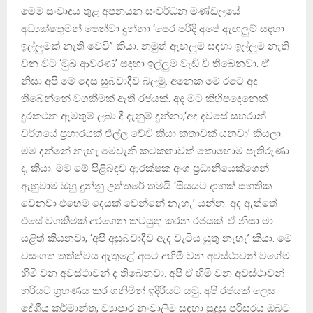
මෙම සංවාදය තුළ අපනයන සංවර්ධන මණ්ඩලයේ
අධ්‍යක්ෂතුමන් පෙන්වා දුන්නා ‘පෙර පරිදි අපේ ඇඟලුම් සඳහා
ඉල්ලුමක් නැති වේවි” කියා. නමුත් ඇඟලුම් සඳහා ඉල්ලුම නැති
වන විට ‘මුඛ ආවරණ’ සඳහා ඉල්ලුම වැඩි වී තිබෙනවා. ඒ
නිසා අපි මේ දෙස සුබවාදීව බලමු. අනෙක මේ රටේ අද
තිබෙන්නේ වගකීමක් ඇති රජයක්. අද මට කිහිපදෙනෙක්
දුරකථන ඇමතුම් ලබා දී දැනුම් දුන්නා,‘අද දවසේ සහරාන්
වර්ගයේ ප්‍රහාරයක් ඒල්ල වේවි කියා කතාවක් යනවා’ කියලා.
මම දන්නේ නැහැ මෙවැනි කටකතාවක් කොහොම පැතිරුණා
ද, කියා. මම මේ පිළිබඳව ආරක්ෂක අංශ ප්‍රධානියෙක්ගෙන්
ඇහුවාම ඔහු දුන්නු උත්තරේ තමයි ‘සියයට දාහක් සහතික
වෙනවා එහෙම දෙයක් වෙන්නේ නැහැ’ යන්න. අද ඇත්තේ
එසේ වගකීමක් අරගෙන කටයුතු කරන රජයක්. ඒ නිසා මා
යළිත් කියනවා, ‘අපි අසුබවාදීව ඇද වැටිය යුතු නැහැ’ කියා. මේ
වසංගත තත්ත්වය ඇතුළේ අපට අහිමි වන අවස්ථාවන් වගේම
හිමි වන අවස්ථාවන් ද තිබෙනවා. අපි ඒ හිමි වන අවස්ථාවන්
හරියට ග්‍රහණය කර ගනිමින් ඉදිරියට යමු. අපි රජයක් ලෙස
දේශීය කර්මාන්ත, ව්‍යාපාර නංවාලීම සඳහා සුදුසු පරිසරය ඔබට