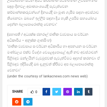
උපයාගෙන සිටින අයට කර්මාන්ත පටන්ගන්න උවමනා නම්
සඳුදා දිනවල අමාත්‍යාංශයේදී පැවැත්වෙන
කර්මාන්තකරුවන්ගේ දිනයේදී මා මුණ ගැසීම සඳහා අවස්ථාව
තිබෙනවා. ඔබගේ ඉල්ලීම් සඳහා දිය හැකි උපරිම සහයෝගය
දෙන්න බලාපොරොත්තු වෙනවා.’
(සභාපති / අධ්‍යක්ෂ ජනරාල් ජාතික ව්‍යවසාය සංවර්ධන
අධිකාරිය – අනුෂ්ක ගුණසිංහ)
‘ජාතික ව්‍යවසාය සංවර්ධන අධිකාරිය හා අපනයන සංවර්ධන
මණ්ඩලය එක්ව විදේශ වෙළෙඳපොළේ ඇති නව අවස්ථාවන්
පිළිබදව ඔන්ලයින් වැඩමුළුවක් පැවැත්වීමට අදහස් කරනවා. ඒ
පිළිබඳව ඉදිරියේදී ඔබ දැනුවත් කිරීමට අප බලාපොරොත්තු
වෙනවා.’
(under the courtesy of lankacnews.com news web)
SHARE
0