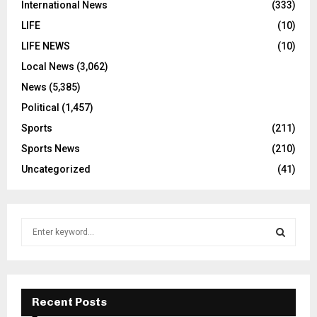
International News
(333)
LIFE
(10)
LIFE NEWS
(10)
Local News
(3,062)
News
(5,385)
Political
(1,457)
Sports
(211)
Sports News
(210)
Uncategorized
(41)
S
e
a
S
r
c
E
h
Recent Posts
f
A