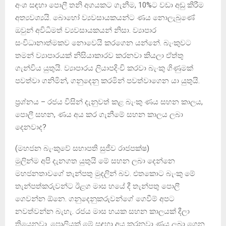
අංශ සඳහා පොලී තනි අගයකට ගැනීම, 10%ට වඩා අඩු කිරීම
අත්‍යවශ්‍යයි. බොහෝ ව්‍යවසායකයන්ට ණය නොලැබුණේ
ඔවුන් අවිධිමත් ව්‍යවසායකයන් නිසා. ව්‍යාපාර
සංවිධානාත්මකව නොවෙයි කරගෙන යන්නේ. බැංකුවට
තමන් ව්‍යාපාරයක් නිසියාකාරව කරනවා කියලා ඒත්තු
ගැන්විය යුතුයි. ව්‍යාපාරය ලියාපදිංචි කරවා බැංකු ගිණුමක්
පවත්වා ගනිමින්, ගනුදෙනු කරමින් පවත්වාගෙන යා යුතුයි.
ප්‍රශ්නය – රජය විසින් දැනුවත් කළ බැංකු ණය සහන කාලය,
පොලී සහන, ණය අය කර ගැනීමේ සහන කාලය ලබා
දෙනවාද?
(මහජන බැංකුවේ සභාපති සුජීව රාජපක්ෂ)
මුලින්ම අපි දැනගත යුතුයි මේ සහන ලබා දෙන්නෙ
මහජනතාවගේ තැන්පතු මුදලින් බව. එතකොට බැංකු මේ
තැන්පත්කරුවන්ට ඊළග මාස හයේ දී තැන්පතු පොලී
ගෙවන්න ඕනෙ. ගනුදෙනුකරුවන්ගේ ගෙවීම් අපට
නවත්වන්න බැහැ. රජය මාස හයක සහන කාලයක් දීලා
තියෙනවා. පොලියක් මේ සඳහා අය කරනවා ණය ලබා ගෙන