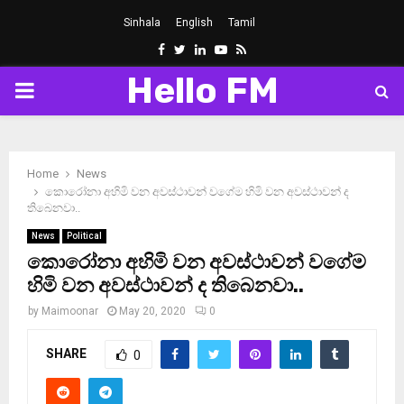
Sinhala
English
Tamil
Facebook
Twitter
Linkedin
Youtube
Rss
Hello FM
PRIMARY
MENU
Home
News
කොරෝනා අහිමි වන අවස්ථාවන් වගේම හිමි වන අවස්ථාවන් ද
තිබෙනවා..
News
Political
කොරෝනා අහිමි වන අවස්ථාවන් වගේම
හිමි වන අවස්ථාවන් ද තිබෙනවා..
by
Maimoonar
May 20, 2020
0
SHARE
0