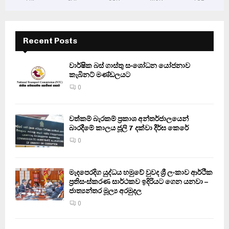
Recent Posts
වාර්ෂික බස් ගාස්තු සංශෝධන යෝජනාව
කැබිනට් මණ්ඩලයට
0
වත්කම් බැරකම් ප්‍රකාශ අන්තර්ජාලයෙන්
බාරදීමේ කාලය ජූලි 7 දක්වා දීර්ඝ කෙරේ
0
මැදපෙරදිග යුද්ධය හමුවේ වුවද ශ්‍රී ලංකාව ආර්ථික
ප්‍රතිසංස්කරණ සාර්ථකව ඉදිරියට ගෙන යනවා –
ජාත්‍යන්තර මූල්‍ය අරමුදල
0