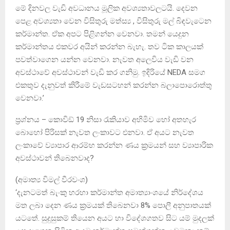
මේ දිනවල වැඩි අවධානය මූලික අවශ්‍යතාවලටයි. දෙවන
පෙළ අවශ්‍යතා වෙන විසිතුරු මත්ස්‍ය , විසිතුරු මල් බිඳවැටෙන
කර්මාන්ත. ඒක අපට පිළිගන්න වෙනවා. තමන් යෙදුන
කර්මාන්තය එකවර අයින් කරන්න බැහැ. තව ටික කාලයක්
පවත්වාගෙන යන්න වෙනවා. නැවත අලෙවිය වැඩි වන
අවස්ථාවේ අවස්ථාවන් වැඩි කර ගනිමු. ඉදිරියේ NEDA සමග
එකතුව දැනුවත් කිරීමේ වැඩසටහන් කරන්න බලාපොරොත්තු
වෙනවා.’
ප්‍රශ්නය – කොවිඞ් 19 නිසා රැකියාව අහිමිව හෝ අතහැර
බොහෝ පිරිසක් නැවත ලංකාවට එනවා. ඒ අයට නැවත
ලංකාවේ ව්‍යාපාර ආරම්භ කරන්න ණය ක්‍රමයන් සහ ව්‍යාපාරික
අවස්ථාවන් තිබෙනවාද?
(අමාත්‍ය විමල් වීරවංශ)
‘දැනටමත් බැංකු හරහා කර්මාන්ත අමාත්‍යාංශයේ නිර්දේශය
මත ලබා දෙන ණය ක්‍රමයක් තිබෙනවා 8% පොලී අනුපාතයක්
යටතේ. සුදුසුකම් තියෙන අයට හා විදේශගතව සිට යම් මුදලක්