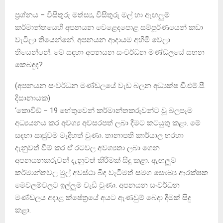
ප්‍රශ්නය – විසිතුරු මත්ස්‍ය, විසිතුරු මල් හා ඇඟලුම්
කර්මාන්තයෙහි අපනයන වෙළෙදපොළ සම්පූර්ණයෙන් කඩා
වැටිලා තියෙන්නේ. අපනයන ආදායම අහිමි වෙලා
තියෙන්නේ. මේ සඳහා අපනයන සංවර්ධන මණ්ඩලයේ සහන
කෙබඳුද?
(අපනයන සංවර්ධන මණ්ඩලයේ වැඩ බලන අධ්‍යක්ෂ ඩී.එම්.පී.
දිසානායක)
‘කොවිඞ් – 19 හේතුවෙන් කර්මාන්තකරුවන්ට වූ බලපෑම
අධ්‍යයනය කර අවශ්‍ය අවසරපත් ලබා දීමට කටයුතු කළා. මේ
සඳහා ඍජුවම මැදිහත් වුණා. තානාපති කාර්යාල හරහා
දැනුවත් වීම් කර ඒ රටවල අවශ්‍යතා ලබා ගෙන
අපනයනකරුවන් දැනුවත් කිරීමක් සිදු කළා. ඇඟලුම්
කර්මාන්තවල මුල් අවස්ථා බිඳ වැටීමත් සමග සෞඛ්‍ය ආරක්ෂක
මෙවලම්වලට ඉල්ලුම වැඩි වුණා. අපනයන සංවර්ධන
මණ්ඩලය අදාළ ක්ෂේත්‍රයේ අයට ඇණවුම් බෙදා දීමක් සිදු
කළා.