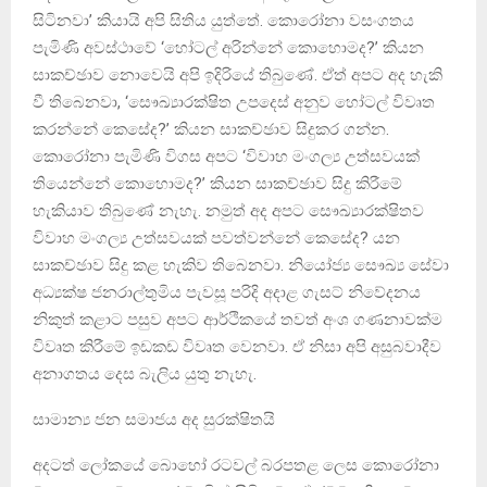
සිටිනවා’ කියායි අපි සිතිය යුත්තේ. කොරෝනා වසංගතය
පැමිණි අවස්ථාවේ ‘හෝටල් අරින්නේ කොහොමද?’ කියන
සාකච්ඡාව නොවෙයි අපි ඉදිරියේ තිබුණේ. ඒත් අපට අද හැකි
වී තිබෙනවා, ‘සෞඛ්‍යාරක්ෂිත උපදෙස් අනුව හෝටල් විවෘත
කරන්නේ කෙසේද?’ කියන සාකච්ඡාව සිදුකර ගන්න.
කොරෝනා පැමිණි විගස අපට ‘විවාහ මංගල්‍ය උත්සවයක්
තියෙන්නේ කොහොමද?’ කියන සාකච්ඡාව සිදු කිරීමේ
හැකියාව තිබුණේ නැහැ. නමුත් අද අපට සෞඛ්‍යාරක්ෂිතව
විවාහ මංගල්‍ය උත්සවයක් පවත්වන්නේ කෙසේද? යන
සාකච්ඡාව සිදු කළ හැකිව තිබෙනවා. නියෝජ්‍ය සෞඛ්‍ය සේවා
අධ්‍යක්ෂ ජනරාල්තුමිය පැවසූ පරිදි අදාළ ගැසට් නිවේදනය
නිකුත් කළාට පසුව අපට ආර්ථිකයේ තවත් අංශ ගණනාවක්ම
විවෘත කිරීමේ ඉඩකඩ විවෘත වෙනවා. ඒ නිසා අපි අසුබවාදීව
අනාගතය දෙස බැලිය යුතු නැහැ.
සාමාන්‍ය ජන සමාජය අද සුරක්ෂිතයි
අදටත් ලෝකයේ බොහෝ රටවල් බරපතළ ලෙස කොරෝනා