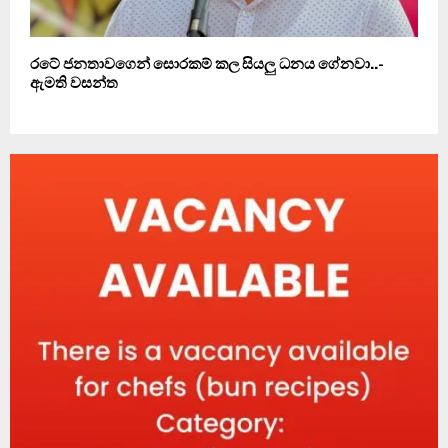
රටේ ජනතාවගෙන් සොරකම් කල සියලු ධනය ගේනවා..-
ඇමති වසන්ත