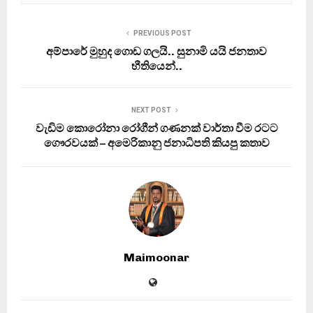
PREVIOUS POST
අම්පාරේ මුහුද ගොඩ ගලයි.. සුනාමි යයි ජනතාව
භීතියෙන්..
NEXT POST
වැඩිම කොරෝනා රෝගීන් ගණනක් වාර්තා වීම රටට
ගෞරවයක් – අමෙරිකානු ජනාධිපති කියපු කතාව
Maimoonar