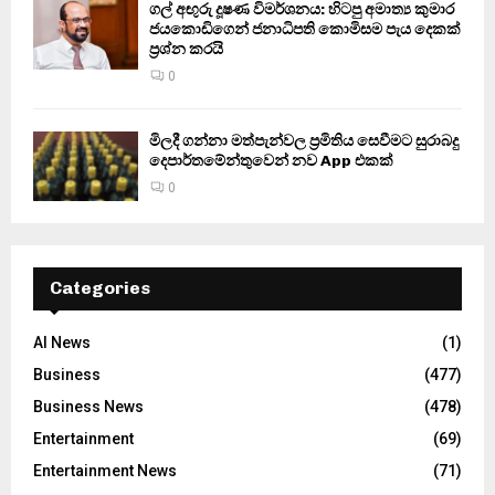
ගල් අඟුරු දූෂණ විමර්ශනය: හිටපු අමාත්‍ය කුමාර
ජයකොඩිගෙන් ජනාධිපති කොමිසම පැය දෙකක්
ප්‍රශ්න කරයි
0
මිලදී ගන්නා මත්පැන්වල ප්‍රමිතිය සෙවීමට සුරාබදු
දෙපාර්තමේන්තුවෙන් නව App එකක්
0
Categories
AI News
(1)
Business
(477)
Business News
(478)
Entertainment
(69)
Entertainment News
(71)