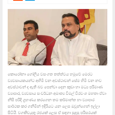
කොරෝනා ගෝලීය වසංගත තත්ත්වය හමුවේ මෙරට
ව්‍යවසායකයන්ට අහිමි වන අවස්ථාවන් සේම හිමි වන නව
අවස්ථාවන් ද ඇති බව පෙන්වා දෙන කුඩා හා මධ්‍ය පරිමාණ
ව්‍යාපාර, ව්‍යවසාය සංවර්ධන අමාත්‍ය විමල් වීරවංශ මහතා ඒවා
නිසි පරිදි ග්‍රහණය කරගෙන තම කර්මාන්ත හා ව්‍යාපාර
සාර්ථක කර ගනිමින් ඉදිරියට යන ලෙස ඔවුන්ගෙන් ඉල්ලා
සිටියි. වගකිවයුතු රජයක් ලෙස ඒ සඳහා සුදුසු පරිසරයක්