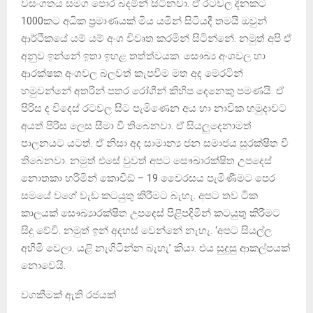
වසංගතය සමග පොර බදමින් සිටිනවා. ඒ රටවල දිනකට
1000කට අධික ප්‍රමාණයක් මිය යමින් සිටියදී තමයි ඔවුන්
ආර්ථිකයේ යම් යම් අංශ විවෘත කරමින් සිටින්නේ. නමුත් අපි ඒ
අනුව ඉන්නේ ඉතා ඉහළ තත්ත්වයක. සෞඛ්‍ය අංශවල හා
ආරක්ෂක අංශවල බලවත් කැපවීම මත අද මෙරටින්
හමුවන්නේ අතරින් පතර රෝගීන් කිහිප දෙනෙකු පමණයි. ඒ
පිරිස ද විදෙස් රටවල සිට පැමිණෙන අය හා නාවික හමුදාවට
අයත් පිරිස ලෙස සීමා වී තිබෙනවා. ඒ සියලුදෙනාමත්
පාලනයට යටත්. ඒ නිසා අද සාමාන්‍ය ජන සමාජය සුරක්ෂිත වී
තිබෙනවා. නමුත් එසේ වුවත් අපට සෞඛාරක්ෂිත උපදෙස්
නොතකා හරිමින් කොවිඞ් – 19 වෛරසය පැමිණීමට පෙර
සමයේ වගේ වැඩ කටයුතු කිරීමට බැහැ. අපට තව ටික
කාලයක් සෞඛ්‍යාරක්ෂිත උපදෙස් පිළිපදිමින් කටයුතු කිරීමට
සිදු වේවි. නමුත් ඉන් අදහස් වෙන්නේ නැහැ. ‘අපට සියල්ල
අහිමි වෙලා. යළි නැගිටින්න බැහැ’ කියා. එය සුදුසු ආකල්පයක්
නොවෙයි.
වගකීමක් ඇති රජයක්