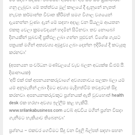
ගනු ලැබුවා. මේ තත්ත්වය මුල් කාලයේ දී දැනුනේ නැතත්
නැවත කර්මාන්ත විවෘත කිරීමත් සමග විශාල වශයෙන්
දැනෙන්න වුණා. දැන් මේ සඳහා අදාළ වන සියලුම ආයතන
එකතු වෙලා ක්‍රමවේදයන් හදමින් සිටිනවා. තව නොබෝ
දිනයකින් සුබවාදී ප්‍රතිඵල ලබා ගන්න පුළුවන්. විශේෂ ගැසට්
පත්‍රයක් මගින් අත්‍යවශ්‍ය අමුද්‍රව්‍ය ලබා දෙන්න ඉදිරියේ දී කටයුතු
කරනවා.’
(අපනයන සංවර්ධන මණ්ඩලයේ වැඩ බලන අධ්‍යක්ෂ ඩී.එම්.පී.
දිසානායක)
‘අපි එක් එක් අපනයනකරුවාගේ අවශ්‍යතාවය සලකා බලා යම්
යම් අනුමැතීන් ලබා දීමට අවශ්‍ය මැදිහත්වීම් තවදුරටත් සිදු
කරනවා. අපනයනකරුවකුට ප්‍රශ්නයක් ඇති වුවහොත් health
desk එක හරහා අවශ්‍ය ඉල්ලීම් කළ හැකියි.
www.srilankabusiness.com වෙබ් අඩවිය මගින් ප්‍රශ්න විසදා
ගැනීමට හැකියාව තිබෙනවා.’
ප්‍රශ්නය – එකවර ගෙවීමට සිදු වන විදුලි බිල්පත් සඳහා සහන