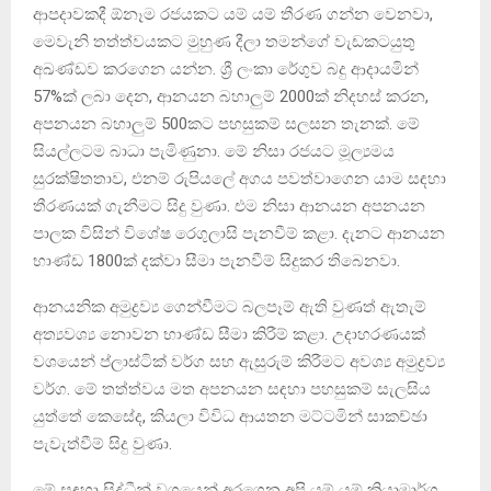
ආපදාවකදී ඕනෑම රජයකට යම් යම් තීරණ ගන්න වෙනවා,
මෙවැනි තත්ත්වයකට මුහුණ දීලා තමන්ගේ වැඩකටයුතු
අඛණ්ඩව කරගෙන යන්න. ශ්‍රී ලංකා රේගුව බදු ආදායමින්
57%ක් ලබා දෙන, ආනයන බහාලුම් 2000ක් නිදහස් කරන,
අපනයන බහාලුම් 500කට පහසුකම් සලසන තැනක්. මේ
සියල්ලටම බාධා පැමිණුනා. මේ නිසා රජයට මූල්‍යමය
සුරක්ෂිතතාව, එනම් රුපියලේ අගය පවත්වාගෙන යාම සඳහා
තීරණයක් ගැනීමට සිදු වුණා. එම නිසා ආනයන අපනයන
පාලක විසින් විශේෂ රෙගුලාසි පැනවීම් කළා. දැනට ආනයන
භාණ්ඩ 1800ක් දක්වා සීමා පැනවීම් සිදුකර තිබෙනවා.
ආනයනික අමුද්‍රව්‍ය ගෙන්වීමට බලපෑම් ඇති වුණත් ඇතැම්
අත්‍යවශ්‍ය නොවන භාණ්ඩ සීමා කිරීම් කළා. උදාහරණයක්
වශයෙන් ප්ලාස්ටික් වර්ග සහ ඇසුරුම් කිරීමට අවශ්‍ය අමුද්‍රව්‍ය
වර්ග. මේ තත්ත්වය මත අපනයන සඳහා පහසුකම් සැලසිය
යුත්තේ කෙසේද, කියලා විවිධ ආයතන මට්ටමින් සාකච්ඡා
පැවැත්වීම් සිදු වුණා.
මේ සඳහා සිද්ධීන් වශයෙන් අරගෙන අපි යම් යම් ක්‍රියාමාර්ග