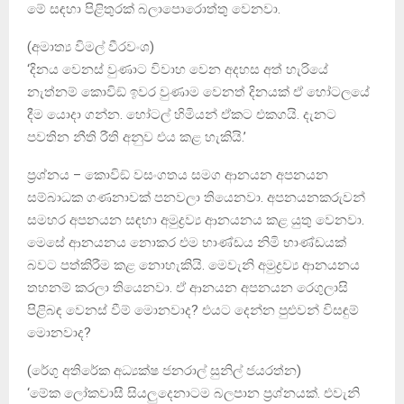
මේ සඳහා පිළිතුරක් බලාපොරොත්තු වෙනවා.
(අමාත්‍ය විමල් වීරවංශ)
‘දිනය වෙනස් වුණාට විවාහ වෙන අදහස අත් හැරියේ
නැත්නම් කොවිඞ් ඉවර වුණාම වෙනත් දිනයක් ඒ හෝටලයේ
දීම යොදා ගන්න. හෝටල් හිමියන් ඒකට එකගයි. දැනට
පවතින නීති රීති අනුව එය කළ හැකියි.’
ප්‍රශ්නය – කොවිඞ් වසංගතය සමග ආනයන අපනයන
සම්බාධක ගණනාවක් පනවලා තියෙනවා. අපනයනකරුවන්
සමහර අපනයන සඳහා අමුද්‍රව්‍ය ආනයනය කළ යුතු වෙනවා.
මෙසේ ආනයනය නොකර එම භාණ්ඩය නිමි භාණ්ඩයක්
බවට පත්කිරීම කළ නොහැකියි. මෙවැනි අමුද්‍රව්‍ය ආනයනය
තහනම් කරලා තියෙනවා. ඒ ආනයන අපනයන රෙගුලාසි
පිළිබඳ වෙනස් වීම් මොනවාද? එයට දෙන්න පුළුවන් විසඳුම්
මොනවාද?
(රේගු අතිරේක අධ්‍යක්ෂ ජනරාල් සුනිල් ජයරත්න)
‘මේක ලෝකවාසී සියලුදෙනාටම බලපාන ප්‍රශ්නයක්. එවැනි