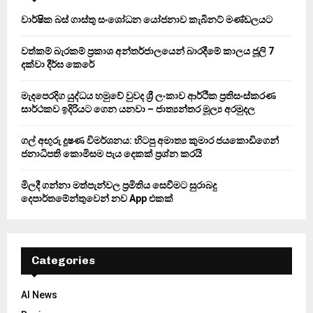
o
වාර්ෂික බස් ගාස්තු සංශෝධන යෝජනාව කැබිනට් මණ්ඩලයට
r
R
:
වත්කම් බැරකම් ප්‍රකාශ අන්තර්ජාලයෙන් බාරදීමේ කාලය ජූලි 7
C
දක්වා දීර්ඝ කෙරේ
H
මැදපෙරදිග යුද්ධය හමුවේ වුවද ශ්‍රී ලංකාව ආර්ථික ප්‍රතිසංස්කරණ
සාර්ථකව ඉදිරියට ගෙන යනවා – ජාත්‍යන්තර මූල්‍ය අරමුදල
ගල් අඟුරු දූෂණ විමර්ශනය: හිටපු අමාත්‍ය කුමාර ජයකොඩිගෙන්
ජනාධිපති කොමිසම පැය දෙකක් ප්‍රශ්න කරයි
මිලදී ගන්නා මත්පැන්වල ප්‍රමිතිය සෙවීමට සුරාබදු
දෙපාර්තමේන්තුවෙන් නව App එකක්
Categories
AI News