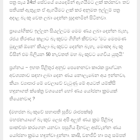
පත්‍ර පැය 24ක් සේවයේ යෙදෙමින් ඇගයීමට ලක් කරනවා. තව
සතියක් ඇතුළත ඒ ඇගයීමට ලක් කර අනුමත ඉල්ලුම් පත්‍ර
අදාළ බැංකු වෙත ලබා දෙන්න සූදානමින් සිටිනවා.
ප්‍රායෝගිකව ඉල්ලන සියල්ලටම මෙම ණය ලබා දෙන්න බැහැ.
රජය තීරණය කළාට බැංකුවට ගිහින් කිව්වාට ‘මට මෙපමණ
මුදලක් ඕනෙ’ කියලා බැංකුවට දෙන්න බැහැ. මොකද බැංකු
විසින් එම බිලියන 50 නැවතත් මහ බැංකුවට ගෙවිය යුතුයි.’
ප්‍රශ්නය – ඉහත පිළිතුර අනුව පෙනෙනවා කාරක ප්‍රාග්ධන
අවශ්‍යතාව සඳහා ලබා දෙන ණය නොලැබෙන අය ඉන්නවා,
කියා. ව්‍යාපාර මේ වෙලාවේ වැටුණු මේ අයටත් යම්කිසි
හඳුනාගත් ක්ෂේත්‍ර වශයෙන් හෝ ණය යෝජනා ක්‍රමයක්
තියෙනවාද ?
(මහජන බැංකුවේ සභාපති සුජීව රාජපක්ෂ)
මහජනයාගේ බැංකුව ලෙස අපි අලුත් ණය ක්‍රම පිළිබද
සාකච්ඡා කරගෙන යනවා. පසුගිය දිනවල අස්වැන්න ණය
යෝජනා ක්‍රමය හඳුන්වා දුන්නා. කෘෂි, වනජීවී හා පශු සම්පත්