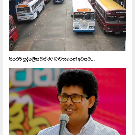
සියළුම පුද්ගලික බස් රථ ධාවනයෙන් ඉවතට…