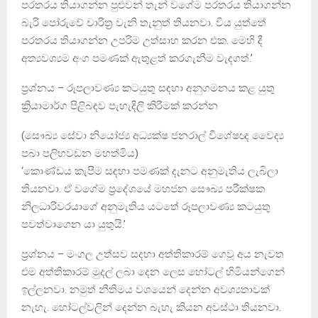
පරතරය තියාගන්න පුළුවන් තැන් වගේම පරතරය තියාගන්න
බැරි පෝරුවේ චාරිත්‍ර වැනි තැනුත් තියනවා. විය යුත්තේ
පරතරය තියාගන්න උපරිම උත්සාහ කරන එක. මෙහි දී
අත්‍යවශ්‍යම අංග පමණක් ඇතුළත් කරගැනීම වැදගත්.’
ප්‍රශ්නය – රූපලාවණ්‍ය කටයුතු සඳහා අනුගමනය කළ යුතු
ක්‍රියාමාර්ග පිළිබඳව පැහැදිලි කිරීමක් කරන්න
(සෞඛ්‍ය සේවා නියෝජ්‍ය අධ්‍යක්ෂ ජනරාල් විශේෂඥ වෛද්‍ය
පබා පලිහවඩන මහත්මිය)
‘කොණ්ඩය කැපීම සඳහා පමණක් දැනට අනුමැතිය ලැබිලා
තියනවා. ඒ වගේම ප්‍රදේශයේ මහජන සෞඛ්‍ය පරීක්ෂක
නිලධාරිවරයාගේ අනුමැතිය යටතේ රූපලාවණ්‍ය කටයුතු
පවත්වාගෙන යා යුතුයි.’
ප්‍රශ්නය – මංගල උත්සව සදහා අත්තිකාරම් ගෙවූ අය නැවත
එම අත්තිකාරම් මුදල් ලබා දෙන ලෙස හෝටල් හිමියන්ගෙන්
ඉල්ලනවා. නමුත් නීතිමය වශයෙන් දෙන්න අවශ්‍යතාවක්
නැහැ. හෝටල්වලින් දෙන්න බැහැ කියන අවස්ථා තියනවා.