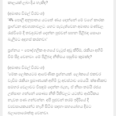
කාලයක් ලබා දිය හැකිද?
(අමාත්‍ය විමල් වීරවංශ)
‘4% පොලී අනුපාතය යටතේ ණය දෙන්නේ මේ වගේ කාරක
ප්‍රාග්ධන අවශ්‍යතාවලට. හෙට පැවැත්වෙන අමාත්‍ය මණ්ඩල
රැස්වීමේ දී තවදුරටත් දෙන්න පුළුවන් සහන පිළිබඳ සොයා
බැලීමට අදහස් කරනවා.’
ප්‍රශ්නය – පෞද්ගලික අංශයේ වැටුප් අඩු කිරීම්, රැකියා අහිමි
වීම් සිදු වෙනවා. මේ පිළිබද නීතිමය පසුබිම කුමක්ද?
(අමාත්‍ය විමල් වීරවංශ)
‘මේක ලෝකයටම ආවේණික ප්‍රශ්නයක්. ලෝකයේ එකවර
වැඩිම රැකියා ප්‍රමාණයක් අහිමි වූ අවස්ථාව මෙයයි. ක්ෂණිකව
සමහර වෙලාවට විසඳුම් දෙන්න බැහැ. ඒ නිසා තමයි රජය
උත්සාහ ගන්නේ සෞඛ්‍ය නීති රීතිවලට යටත්ව ආර්ථිකය
නැවත පණ ගන්වන්න. අපි පුළුවන් තරම් ඉදිරියේ දී
ව්‍යවසායකයන්ට නැගී සිටීම සඳහා සහයෝගය දීමට
බලාපොරොත්තු වෙනවා.