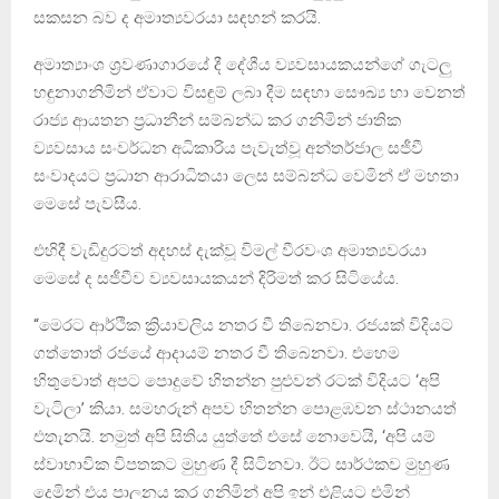
සකසන බව ද අමාත්‍යවරයා සඳහන් කරයි.
අමාත්‍යාංශ ශ්‍රවණාගාරයේ දී දේශීය ව්‍යවසායකයන්ගේ ගැටලු
හඳුනාගනිමින් ඒවාට විසඳුම් ලබා දීම සඳහා සෞඛ්‍ය හා වෙනත්
රාජ්‍ය ආයතන ප්‍රධානීන් සම්බන්ධ කර ගනිමින් ජාතික
ව්‍යවසාය සංවර්ධන අධිකාරිය පැවැත්වූ අන්තර්ජාල සජීවී
සංවාදයට ප්‍රධාන ආරාධිතයා ලෙස සම්බන්ධ වෙමින් ඒ මහතා
මෙසේ පැවසීය.
එහිදී වැඩිදුරටත් අදහස් දැක්වූ විමල් වීරවංශ අමාත්‍යවරයා
මෙසේ ද සජීවීව ව්‍යවසායකයන් දිරිමත් කර සිටියේය.
“මෙරට ආර්ථික ක්‍රියාවලිය නතර වී තිබෙනවා. රජයක් විදියට
ගත්තොත් රජයේ ආදායම් නතර වී තිබෙනවා. එහෙම
හිතුවොත් අපට පොදුවේ හිතන්න පුළුවන් රටක් විදියට ‘අපි
වැටිලා’ කියා. සමහරුන් අපව හිතන්න පොළඹවන ස්ථානයත්
එතැනයි. නමුත් අපි සිතිය යුත්තේ එසේ නොවෙයි, ‘අපි යම්
ස්වාභාවික විපතකට මුහුණ දී සිටිනවා. ඊට සාර්ථකව මුහුණ
දෙමින් එය පාලනය කර ගනිමින් අපි ඉන් එළියට එමින්