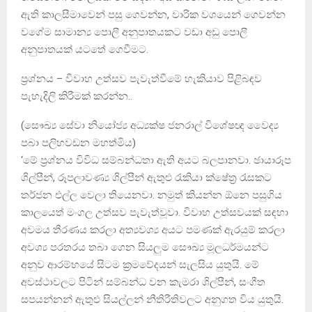
ඇති කාලසීමාවෙන් පසු ගෙවන්න, වාරික වශයෙන් ගෙවන්න
වගේම සාමාන්‍ය පොලී අනුපාතයකට වඩා අඩු පොලී
අනුපාතයක් යටතේ ගෙවීමට.
ප්‍රශ්නය – විවාහ උත්සව පැවැත්වීමේ හැකියාව පිළිබඳව
පැහැදිලි කිරීමක් කරන්න..
(සෞඛ්‍ය සේවා නියෝජ්‍ය අධ්‍යක්ෂ ජනරාල් විශේෂඥ වෛද්‍ය
පබා පලිහවඩන මහත්මිය)
‘මේ ප්‍රශ්නය විවිධ සම්බන්ධතා ඇති අයට බලපානවා. ඡායාරූප
ශිල්පීන්, රූපලාවණ්‍ය ශිල්පීන් ඇතුළු රැකියා ක්ෂේත්‍ර රැසකට
තර්ජන එල්ල වෙලා තියෙනවා. නමුත් කියන්න ඕනෙ පසුගිය
කාලයෙත් මංගල උත්සව පැවැත්වූවා. විවාහ උත්සවයක් සඳහා
අවමය තීරණය කරලා අත්‍යවශ්‍ය අයට පමණක් ඇරයුම් කරලා
අවශ්‍ය පරතරය තබා ගෙන සියලුම සෞඛ්‍ය මූලධර්මයන්ට
අනුව ආරම්භයේ සිටම ක්‍රමවේදයන් සැලසිය යුතුයි. මේ
අවස්ථාවලට පිටින් සම්බන්ධ වන කැමරා ශිල්පීන්, සංගීත
සපයන්නන් ඇතුළු සියල්ලන් නීතිරීතිවලට අනුගත විය යුතුයි.