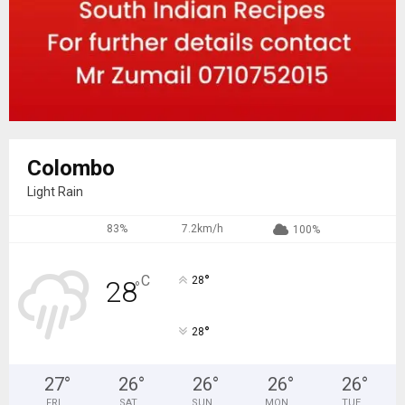
Colombo
Light Rain
83%
7.2km/h
100%
°
C
28
28
°
°
28
27
°
26
°
26
°
26
°
26
°
FRI
SAT
SUN
MON
TUE