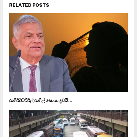
RELATED POSTS
රනීඊඊඊඊඊල් රනිල් සොයා දුවයි…