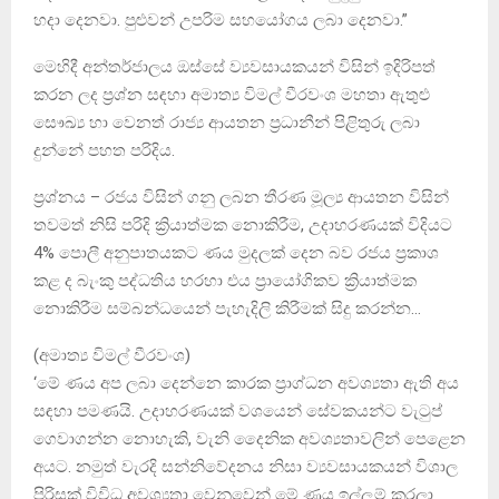
හදා දෙනවා. පුළුවන් උපරිම සහයෝගය ලබා දෙනවා.”
මෙහිදී අන්තර්ජාලය ඔස්සේ ව්‍යවසායකයන් විසින් ඉදිරිපත්
කරන ලද ප්‍රශ්න සඳහා අමාත්‍ය විමල් වීරවංශ මහතා ඇතුළු
සෞඛ්‍ය හා වෙනත් රාජ්‍ය ආයතන ප්‍රධානීන් පිළිතුරු ලබා
දුන්නේ පහත පරිදිය.
ප්‍රශ්නය – රජය විසින් ගනු ලබන තීරණ මූල්‍ය ආයතන විසින්
තවමත් නිසි පරිදි ක්‍රියාත්මක නොකිරීම, උදාහරණයක් විදියට
4% පොලී අනුපාතයකට ණය මුදලක් දෙන බව රජය ප්‍රකාශ
කළ ද බැංකු පද්ධතිය හරහා එය ප්‍රායෝගිකව ක්‍රියාත්මක
නොකිරීම සම්බන්ධයෙන් පැහැදිලි කිරීමක් සිදු කරන්න…
(අමාත්‍ය විමල් වීරවංශ)
‘මේ ණය අප ලබා දෙන්නෙ කාරක ප්‍රාග්ධන අවශ්‍යතා ඇති අය
සඳහා පමණයි. උදාහරණයක් වශයෙන් සේවකයන්ට වැටුප්
ගෙවාගන්න නොහැකි, වැනි දෛනික අවශ්‍යතාවලින් පෙළෙන
අයට. නමුත් වැරදි සන්නිවේදනය නිසා ව්‍යවසායකයන් විශාල
පිරිසක් විවිධ අවශ්‍යතා වෙනුවෙන් මේ ණය ඉල්ලුම් කරලා