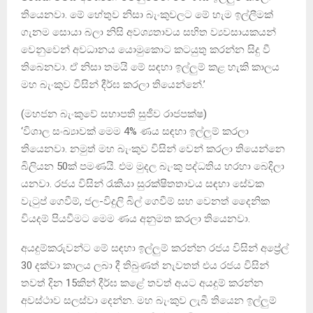
තියෙනවා. මේ හේතුව නිසා බැංකුවලට මේ හැම ඉල්ලීමක්
ගැනම සොයා බලා නිසි අවශ්‍යතාවය සහිත ව්‍යවසායකයන්
වෙනුවෙන් අවධානය යොමුකොට කටයුතු කරන්න සිදු වී
තිබෙනවා. ඒ නිසා තමයි මේ සඳහා ඉල්ලුම් කළ හැකි කාලය
මහ බැංකුව විසින් දීර්ඝ කරලා තියෙන්නේ.’
(මහජන බැංකුවේ සභාපති සුජීව රාජපක්ෂ)
‘විශාල සංඛ්‍යාවක් මෙම 4% ණය සඳහා ඉල්ලුම් කරලා
තියෙනවා. නමුත් මහ බැංකුව විසින් වෙන් කරලා තියෙන්නෙ
බිලියන 50ක් පමණයි. එම මුදල බැංකු පද්ධතිය හරහා බෙදිලා
යනවා. රජය විසින් රැකියා සුරක්ෂිතතාවය සඳහා සේවක
වැටුප් ගෙවීම්, ජල-විදුලි බිල් ගෙවීම් සහ වෙනත් දෛනික
වියදම් පියවීමට මෙම ණය අනුමත කරලා තියෙනවා.
අයදුම්කරුවන්ට මේ සඳහා ඉල්ලුම් කරන්න රජය විසින් අප්‍රේල්
30 දක්වා කාලය ලබා දී තිබුණත් නැවතත් එය රජය විසින්
තවත් දින 15කින් දීර්ඝ කළේ තවත් අයට අයදුම් කරන්න
අවස්ථාව සලස්වා දෙන්න. මහ බැංකුව ලැබී තියෙන ඉල්ලුම්