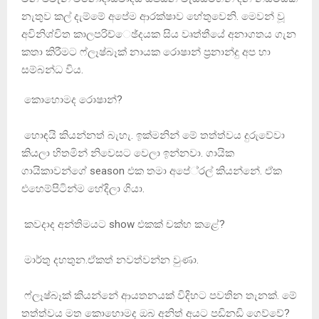
නැතුව කල් දැම්මේ අපේම ආරක්ෂාව හේතුවෙනි. මෙවන් වූ
අවිනිශ්චිත කාලපරිච්ෙඡ්දයක සිය වෘත්තීයේ අනාගතය ගැන
කතා කිරීමට ෆ්ලෑෂ්බෑක් නායක රොෂාන් ප‍්‍රනාන්දු අප හා
සම්බන්ධ විය.
කොහොමද රොෂාන්?
හොඳයි කියන්නත් බැහැ. ඉක්මනින් මේ තත්ත්වය දුරුවේවා
කියලා හිතමින් නිවෙසට වෙලා ඉන්නවා. ගායික
ගායිකාවන්ගේ season එක තමා අපේ‍්‍රල් කියන්නේ. ඒක
එහෙම්පිටින්ම හේදිලා ගියා.
කවදාද අන්තිමයට show එකක් චක්හ කළේ?
මාර්තු දහතුන.ඒකත් නවත්වන්න වුණා.
ෆ්ලෑෂ්බෑක් කියන්නේ ආයතනයක් විදිහට පවතින තැනක්. මේ
තත්ත්වය මත කොහොමද ඔබ අනිත් අයට පඩිනඩි ගෙව්වේ?