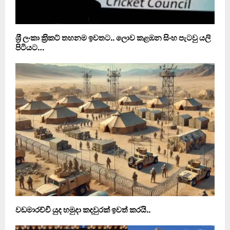
ශ‍්‍රී ලංකා ක‍්‍රිකට් තහනම ඉවතට.. ලොව කළඹන සිංහ පැටවු යලි
පිටියට…
වඩමාරච්චි යුද හමුදා කදවුරක් ඉවත් කරයි..