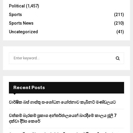
Political
(1,457)
Sports
(211)
Sports News
(210)
Uncategorized
(41)
S
e
a
S
r
c
E
h
Recent Posts
f
A
o
වාර්ෂික බස් ගාස්තු සංශෝධන යෝජනාව කැබිනට් මණ්ඩලයට
r
R
:
වත්කම් බැරකම් ප්‍රකාශ අන්තර්ජාලයෙන් බාරදීමේ කාලය ජූලි 7
C
දක්වා දීර්ඝ කෙරේ
H