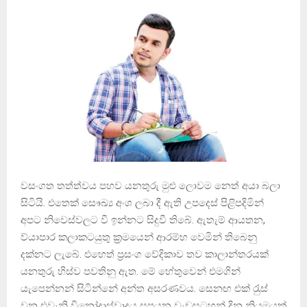
වසංගත තත්ත්වය පහව යනතුරු මුළු ලොවම නෙත් අයා බලා
සිටියි. එතෙක් සෞඛ්‍ය අංශ ලබා දී ඇති උපදෙස් පිළිපදිමින්
අපට නිවෙස්වලට වී ඉන්නට සිදුවී තිබේ. ඇතැම් ආයතන,
ව්යාපාර කලාකටයුතු ක‍්‍රමයෙන් ආරම්භ වෙමින් තිබෙනු
දක්නට ලැබේ. එහෙත් ප‍්‍රසංග වේදිකාව තව කාලාන්තරයක්
යනතුරු හිස්ව පවතිනු ඇත. මේ හේතුවෙන් එමගින්
යැපෙන්නන් සිටින්නේ අන්ත අසරණවය. සෙනඟ එක් රැුස්
වන එවැනි විනෝදාස්වාදය සපයන වැඩසටහන් දින නියමයක්