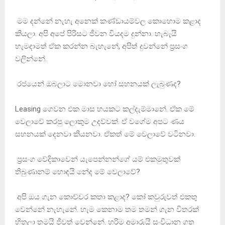
මම දන්නේ නැහැ අනෙක් කණ්ඩායම්වල කොහොම කළාද
කියලා. අපි අපේ පිරිසට ජීවන වියදම දුන්නා. හැබැයි
හැමදාමත් ඒක කරන්න බැහැනේ, අපිත් දුවන්නේ ප‍්‍රසංග
වලින්නේ.
රජයෙන් ඔබලාට මොනවා හෝ සහනයක් ලැබුණද?
Leasing ගෙවන එක මාස හයකට කල්දැම්මානේ. ඒක මේ
වෙලාවේ කරපු ලොකුම උදව්වක්. ඒ වගේම අපට ණය
සහනයක් දෙනවා කියනවා. ඒකත් මේ වෙලාවේ වටිනවා.
ප‍්‍රසංග වේදිකාවෙන් යැපෙන්නන්ගේ යම් එකමුතුවක්
තිබුණානම් හොඳයි නේද මේ වෙලාවේ?
අපි ඔය ගැන කොච්චර කතා කළාද? කෝ කවුරුවත් එකතු
වෙන්නේ නැහැනේ. හැම කෙනාම තම තමන් ගැන විතරක්
හිතලා තමයි ජීවත් වෙන්නේ. හරිම අමාරුයි සංවිධාන ගත