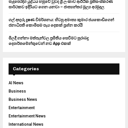
මැදපෙරදිග යුද්ධය හමුවේ වුවද ශ්‍රී ලංකාව ආර්ථික ප්‍රතිසංස්කරණ
සාර්ථකව ඉදිරියට ගෙන යනවා – ජාත්‍යන්තර මූල්‍ය අරමුදල
ගල් අඟුරු දූෂණ විමර්ශනය: හිටපු අමාත්‍ය කුමාර ජයකොඩිගෙන්
ජනාධිපති කොමිසම පැය දෙකක් ප්‍රශ්න කරයි
මිලදී ගන්නා මත්පැන්වල ප්‍රමිතිය සෙවීමට සුරාබදු
දෙපාර්තමේන්තුවෙන් නව App එකක්
Categories
AI News
Business
Business News
Entertainment
Entertainment News
International News