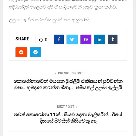
ඉදිරියේදිත් එලෙසම අපි ඒ හැදියාවෙන් යුතුව ක‍්‍රියා කරාවි.
උපුටා ගැනීම සරසවිය පුවත් පත ඇසුරෙනි
SHARE
0
PREVIOUS POST
කොරෝනාවෙන් මියයන මුස්ලිම් ජාතිකයන් පුච්චන්න
එපා.. භූමදාන කරන්න ඔ්නෑ..- ජමියතුල් උලමා ඉල්ලයි
NEXT POST
තවත් කොරෝනා 11ක්.. සියළු දෙනා වැලිසරින්.. ඊයේ
දිනයේ පිටතින් කිසිවෙකු නෑ