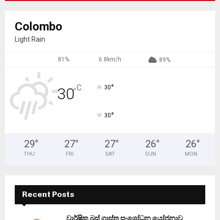
Colombo
Light Rain
81%
6.8km/h
89%
°
C
30
30
°
°
30
29
°
27
°
27
°
26
°
26
°
THU
FRI
SAT
SUN
MON
Recent Posts
වාර්ෂික බස් ගාස්තු සංශෝධන යෝජනාව