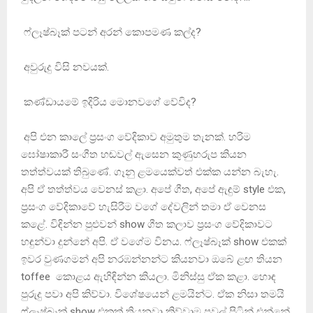
ෆ්ලෑෂ්බෑක් පටන් අරන් කොපමණ කල්ද?
අවුරුදු විසි නවයක්.
කණ්ඩායමේ ඉදිරිය මොනවගේ වේවිද?
අපි එන කාලේ ප‍්‍රසංග වේදිකාව අමුතුම තැනක්. හරිම
ඝෝෂාකාරී සංගීත හඬවල් ඇසෙන කුණුහරුප කියන
තත්ත්වයක් තිබුණේ. ගෑනු ළමයෙක්වත් එක්ක යන්න බැහැ.
අපි ඒ තත්ත්වය වෙනස් කළා. අපේ ගීත, අපේ ඇඳුම් style එක,
ප‍්‍රසංග වේදිකාවේ හැසිරීම වගේ දේවලින් තමා ඒ වෙනස
කළේ. විඳින්න පුළුවන් show ගීත කලාව ප‍්‍රසංග වේදිකාවට
හඳුන්වා දුන්නේ අපි. ඒ වගේම විනය. ෆ්ලෑෂ්බෑක් show එකක්
ඉවර වුණගමන් අපි නරඹන්නන්ට කියනවා ඔබේ ළඟ තියන
toffee කොළය ඇහිඳින්න කියලා. මිනිස්සු ඒක කළා. හොඳ
පුරුදු පවා අපි කිව්වා. විශේෂයෙන් ළමයින්ට. ඒක නිසා තමයි
ෆ්ලෑෂ්බෑක් show එකක් තියනවා කිව්වාම පවුල් පිටින් එන්නේ.