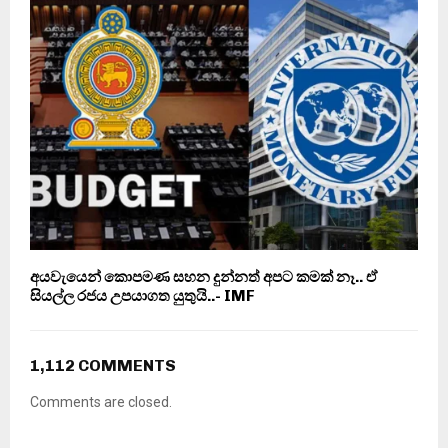
අයවැයෙන් කොපමණ සහන දුන්නත් අපට කමක් නෑ.. ඒ
සියල්ල රජය උපයාගත යුතුයි..- IMF
1,112 COMMENTS
Comments are closed.