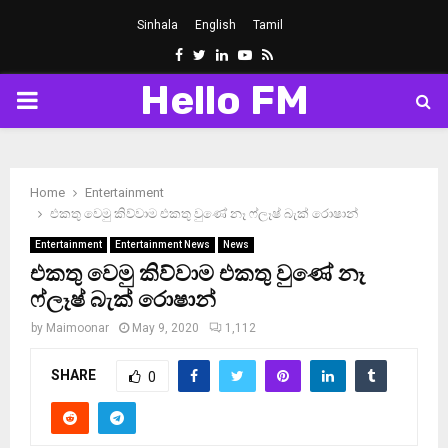
Sinhala
English
Tamil
Facebook
Twitter
Linkedin
Youtube
Rss
Hello FM
PRIMARY
MENU
Home
Entertainment
එකතු වෙමු කිව්වාම එකතු වුණේ නෑ ෆ්ලෑෂ් බැක් රොෂාන්
Entertainment
Entertainment News
News
එකතු වෙමු කිව්වාම එකතු වුණේ නෑ
ෆ්ලෑෂ් බැක් රොෂාන්
by
Maimoonar
May 9, 2020
1,112
SHARE
0