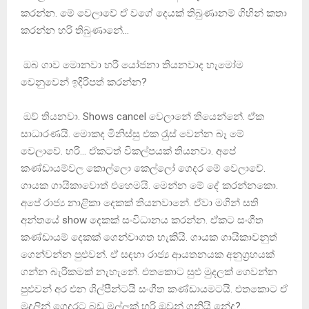
කරන්න. මේ වෙලාවේ ඒ වගේ දෙයක් තිබුණානම් ගිහින් කතා
කරන්න හරි තිබුණානේ…
ඔබ ගාව මොනවා හරි යෝජනා තියනවාද හැමෝම
වෙනුවෙන් ඉදිරිපත් කරන්න?
ඔව් තියනවා. Shows cancel වෙලානේ තියෙන්නේ. ඒක
සාධාරණයි. මොකද මිනිස්සු එක රැුස් වෙන්න බෑ මේ
වෙලාවේ. හරි… ඒකටත් විකල්පයක් තියනවා. අපේ
කණ්ඩායම්වල කොල්ලො කෙල්ලෝ ගෙදර මේ වෙලාවේ.
ගායක ගායිකාවොත් එහෙමයි. මෙන්න මේ දේ කරන්නකො.
අපේ රාජ්‍ය නාළිකා දෙකක් තියනවානේ. ඒවා මගින් සති
අන්තයේ show දෙකක් සංවිධානය කරන්න. ඒකට සංගීත
කණ්ඩායම් දෙකක් ගෙන්වාගත හැකියි. ගායක ගායිකාවනුත්
ගෙන්වන්න පුළුවන්. ඒ සඳහා රාජ්‍ය ආයතනයක අනුග‍්‍රහයක්
ගන්න බැරිකමක් නැහැනේ. එතකොට සුළු මුදලක් ගෙවන්න
පුළුවන් අර එන ශිල්පීන්ටයි සංගීත කණ්ඩායමටයි. එතකොට ඒ
මුදලින් ගෙදරට බඩු මල්ලක් හරි ඔවුන් ගනියි නේද?…