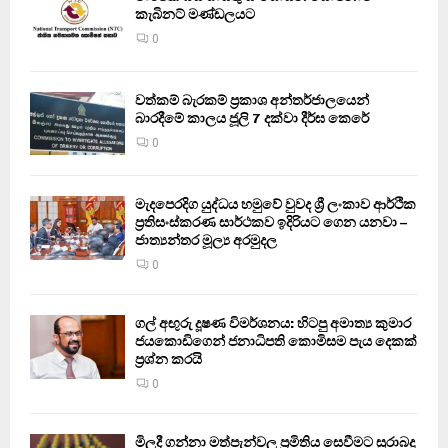
කැබිනට් මණ්ඩලයට
0
වත්කම් බැරකම් ප්‍රකාශ අන්තර්ජාලයෙන්
බාරදීමේ කාලය ජූලි 7 දක්වා දීර්ඝ කෙරේ
0
මැදපෙරදිග යුද්ධය හමුවේ වුවද ශ්‍රී ලංකාව ආර්ථික
ප්‍රතිසංස්කරණ සාර්ථකව ඉදිරියට ගෙන යනවා –
ජාත්‍යන්තර මූල්‍ය අරමුදල
0
ගල් අඟුරු දූෂණ විමර්ශනය: හිටපු අමාත්‍ය කුමාර
ජයකොඩිගෙන් ජනාධිපති කොමිසම පැය දෙකක්
ප්‍රශ්න කරයි
0
මිලදී ගන්නා මත්පැන්වල ප්‍රමිතිය සෙවීමට සුරාබදු