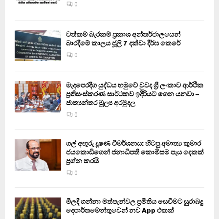
0
වත්කම් බැරකම් ප්‍රකාශ අන්තර්ජාලයෙන්
බාරදීමේ කාලය ජූලි 7 දක්වා දීර්ඝ කෙරේ
0
මැදපෙරදිග යුද්ධය හමුවේ වුවද ශ්‍රී ලංකාව ආර්ථික
ප්‍රතිසංස්කරණ සාර්ථකව ඉදිරියට ගෙන යනවා –
ජාත්‍යන්තර මූල්‍ය අරමුදල
0
ගල් අඟුරු දූෂණ විමර්ශනය: හිටපු අමාත්‍ය කුමාර
ජයකොඩිගෙන් ජනාධිපති කොමිසම පැය දෙකක්
ප්‍රශ්න කරයි
0
මිලදී ගන්නා මත්පැන්වල ප්‍රමිතිය සෙවීමට සුරාබදු
දෙපාර්තමේන්තුවෙන් නව App එකක්