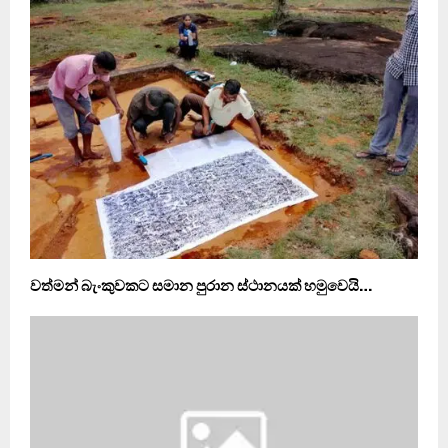
වත්මන් බැංකුවකට සමාන පුරාන ස්ථානයක් හමුවෙයි…