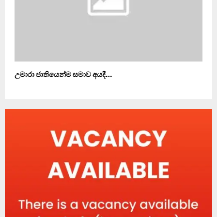
උමාරා ජාතියෙන්ම සමාව අයදී…