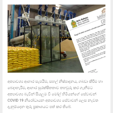
අත්‍යාවශ්‍ය ආහාර සැපයීම, සහල් නිෂ්පාදනය, ගබඩා කිරීම හා
බෙදාහැරීම, ආහාර සුරක්ෂිතතාව තහවුරු කර ගැනීමට
අත්‍යාවශ්‍ය බැවින් සියලුම වී මෝල් හිමියන්ගේ සේවාවන්
COVID 19 නිරෝධායන අත්‍යාවශ්‍ය සේවාවන් ලෙස නැවත
දැනුම්දෙන තුරු ප්‍රකාශයට පත් කර තිබේ.