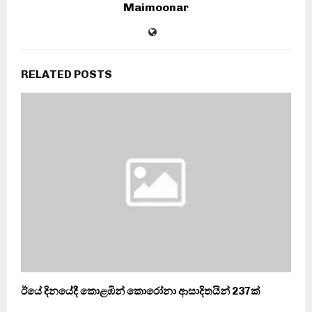
Maimoonar
RELATED POSTS
ඊයේ දිනයේදී කොළඹින් කොරෝනා ආසාදිතයින් 237ක්