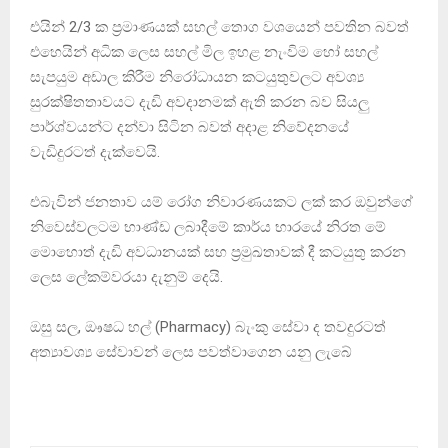
එයින් 2/3 ක ප්‍රමාණයක් සහල් තොග වශයෙන් පවතින බවත්
එහෙයින් අධික ලෙස සහල් මිල ඉහළ නැංවිම හෝ සහල්
සැපයුම අඩාල කිරීම නිරෝධායන කටයුතුවලට අවශ්‍ය
සුරක්ෂිතතාවයට දැඩි අවදානමක් ඇති කරන බව සියලු
පාර්ශ්වයන්ට දන්වා සිටින බවත් අදාළ නිවේදනයේ
වැඩිදුරටත් දැක්වෙයි.
එබැවින් ජනතාව යම් රෝග නිවාරණයකට ලක් කර ඔවුන්ගේ
නිවෙස්වලටම භාණ්ඩ ලබාදීමේ කාර්ය භාරයේ නිරත මේ
මොහොත් දැඩි අවධානයක් සහ ප්‍රමුඛතාවක් දී කටයුතු කරන
ලෙස ලේකම්වරයා දැනුම් දෙයි.
ඔසු සල, ඖෂධ හල් (Pharmacy) බැංකු සේවා ද තවදුරටත්
අත්‍යාවශ්‍ය සේවාවන් ලෙස පවත්වාගෙන යනු ලැබේ