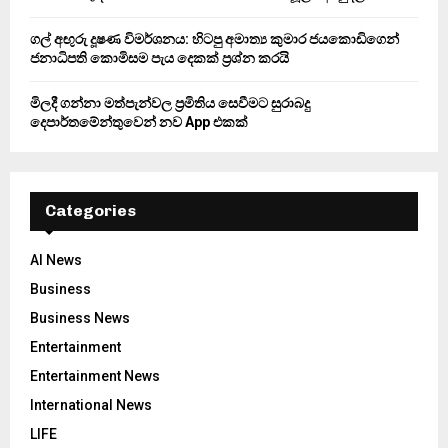
ගල් අඟුරු දූෂණ විමර්ශනය: හිටපු අමාත්‍ය කුමාර ජයකොඩිගෙන්
ජනාධිපති කොමිසම පැය දෙකක් ප්‍රශ්න කරයි
මිලදී ගන්නා මත්පැන්වල ප්‍රමිතිය සෙවීමට සුරාබදු
දෙපාර්තමේන්තුවෙන් නව App එකක්
Categories
AI News
Business
Business News
Entertainment
Entertainment News
International News
LIFE