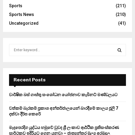
Sports
(211)
Sports News
(210)
Uncategorized
(41)
S
e
a
S
r
c
E
h
Recent Posts
f
A
o
වාර්ෂික බස් ගාස්තු සංශෝධන යෝජනාව කැබිනට් මණ්ඩලයට
r
R
:
වත්කම් බැරකම් ප්‍රකාශ අන්තර්ජාලයෙන් බාරදීමේ කාලය ජූලි 7
C
දක්වා දීර්ඝ කෙරේ
H
මැදපෙරදිග යුද්ධය හමුවේ වුවද ශ්‍රී ලංකාව ආර්ථික ප්‍රතිසංස්කරණ
සාර්ථකව ඉදිරියට ගෙන යනවා – ජාත්‍යන්තර මූල්‍ය අරමුදල