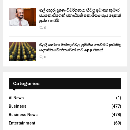
ගල් අඟුරු දූෂණ විමර්ශනය: හිටපු අමාත්‍ය කුමාර
ජයකොඩිගෙන් ජනාධිපති කොමිසම පැය දෙකක්
ප්‍රශ්න කරයි
0
මිලදී ගන්නා මත්පැන්වල ප්‍රමිතිය සෙවීමට සුරාබදු
දෙපාර්තමේන්තුවෙන් නව App එකක්
0
Categories
AI News
(1)
Business
(477)
Business News
(478)
Entertainment
(69)