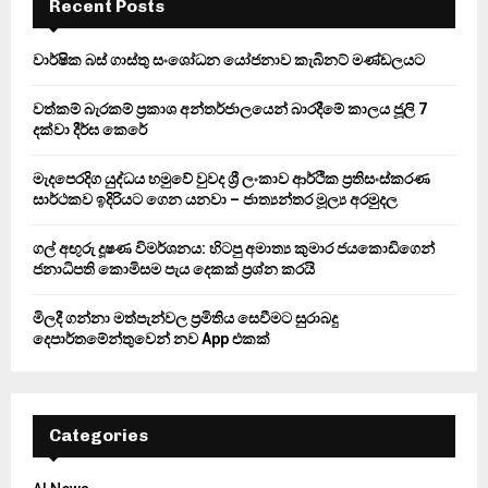
h
Recent Posts
f
A
o
වාර්ෂික බස් ගාස්තු සංශෝධන යෝජනාව කැබිනට් මණ්ඩලයට
r
R
:
වත්කම් බැරකම් ප්‍රකාශ අන්තර්ජාලයෙන් බාරදීමේ කාලය ජූලි 7
C
දක්වා දීර්ඝ කෙරේ
H
මැදපෙරදිග යුද්ධය හමුවේ වුවද ශ්‍රී ලංකාව ආර්ථික ප්‍රතිසංස්කරණ
සාර්ථකව ඉදිරියට ගෙන යනවා – ජාත්‍යන්තර මූල්‍ය අරමුදල
ගල් අඟුරු දූෂණ විමර්ශනය: හිටපු අමාත්‍ය කුමාර ජයකොඩිගෙන්
ජනාධිපති කොමිසම පැය දෙකක් ප්‍රශ්න කරයි
මිලදී ගන්නා මත්පැන්වල ප්‍රමිතිය සෙවීමට සුරාබදු
දෙපාර්තමේන්තුවෙන් නව App එකක්
Categories