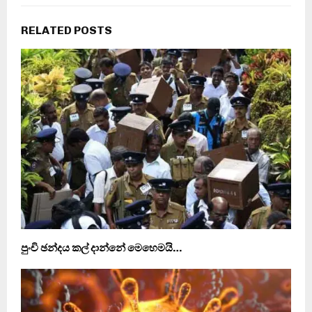
RELATED POSTS
පුංචි ඡන්දය කල් දාන්නේ මෙහෙමයි…