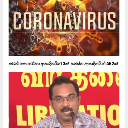
තවත් කොරෝනා ආසාදිතයින් 3ක්-සමස්ත ආසාදිතයින් 452ක්