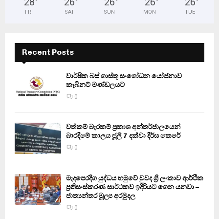
28
°
26
°
26
°
26
°
26
°
FRI
SAT
SUN
MON
TUE
Recent Posts
වාර්ෂික බස් ගාස්තු සංශෝධන යෝජනාව
කැබිනට් මණ්ඩලයට
0
වත්කම් බැරකම් ප්‍රකාශ අන්තර්ජාලයෙන්
බාරදීමේ කාලය ජූලි 7 දක්වා දීර්ඝ කෙරේ
0
මැදපෙරදිග යුද්ධය හමුවේ වුවද ශ්‍රී ලංකාව ආර්ථික
ප්‍රතිසංස්කරණ සාර්ථකව ඉදිරියට ගෙන යනවා –
ජාත්‍යන්තර මූල්‍ය අරමුදල
0