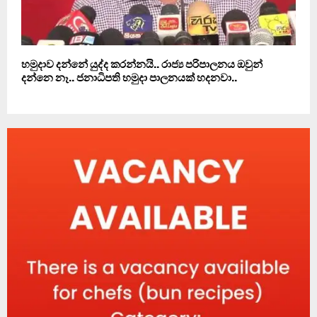
හමුදාව දන්නේ යුද්ද කරන්නයි.. රාජ්‍ය පරිපාලනය ඔවුන්
දන්නෙ නෑ.. ජනාධිපති හමුදා පාලනයක් හදනවා..