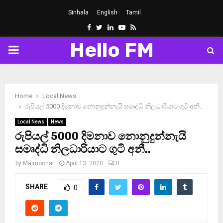
Sinhala
English
Tamil
Facebook
Twitter
Linkedin
Youtube
Rss
Hello FM
PRIMARY
MENU
Home
Local News
රුපියල් 5000 දිමනාව නොනුදුන්නැයි සමෘද්ධි නිලධාරියාට ගුටි අනී..
Local News
News
රුපියල් 5000 දිමනාව නොනුදුන්නැයි
සමෘද්ධි නිලධාරියාට ගුටි අනී..
by
Maimoonar
April 13, 2020
0
SHARE
0