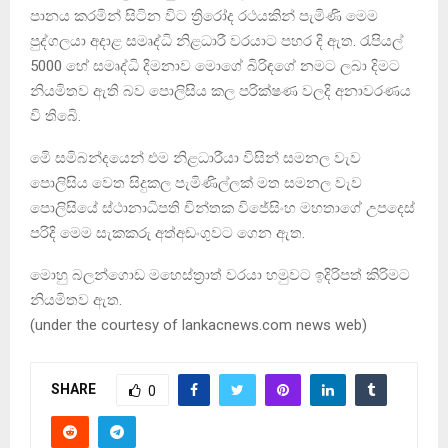
පානය කරමින් සිටින විට ත්‍රිරෝද රථයකින් පැමිණි මෙම
පුද්ගලයා අදාළ සමෘද්ධි නිළධාරී වරයාට පහර දි ඇත. රැපියල්
5000 හේ සමෘද්ධි දිමනාව මොගේ බිරිඳගේ නමට ලබා දිමට
නියමිතව ඇති බව පොලිසිය කල පරික්ෂණ වලදි අනාවරණය
වි තිබෙි.
මෙි සමිබන්දයෙන් එම නිළධාරීයා විසින් සමනල වැව
පොලිසිය වෙත සිදුකල පැමිණිල්ලක් මත සමනල වැව
පොලිසියේ ස්ථානාධිපති චින්තක විජේසිංහ මහතාගේ උපදෙස්
පරිදි මෙම සැකකරු අත්අඩංගුවට ගෙන ඇත.
මොහු බලන්ගොඩ මහෙස්ත්‍රාත් වරයා හමුවට ඉදිරිපත් කිරිමට
නියමිතව ඇත.
(under the courtesy of lankacnews.com news web)
SHARE
0