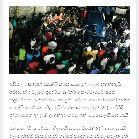
රැපියල් 5000 හේ සමෘද්ධි සහනාධාර මුදල ලබා නුදුන්නැයි
පවසමින් ඉඔුල්පේ ප්‍රදේශිය ලේකම් කොටිඨාශයට අයත්
හල්පේ සහ නිත්තමළුව යන ග්‍රාම සේවා වසමෙ රාජකාරි කරන
සමෘද්ධි සංවර්ධන නිළධාරීන් වරයාට පහර දුන් (29) හැවිරිදි
පුද්ගලයෙකු අද (13) දා අත්අඩංගුවට ගත් බව පොලිසිය පවසයි.
එම සමෘද්ධි සංවර්ධන නිළධාරී වරයා ඊයේ (12) දි අදාළ වසමි
වල රාජකාරි සිදුකර පසුව හල්පේ ප්‍රදේශයේ වෙලෙදසලක තේ