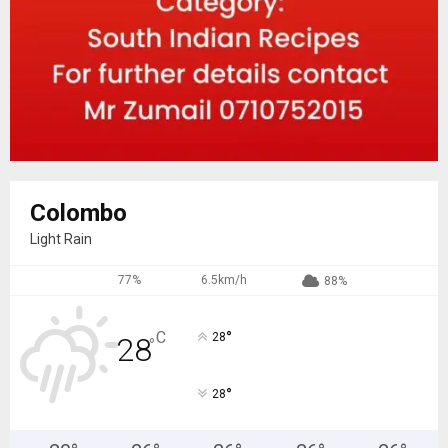
Colombo
Light Rain
77%
6.5km/h
88%
°
C
28
28
°
°
28