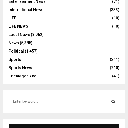
Entertainment News
(71)
International News
(333)
LIFE
(10)
LIFE NEWS
(10)
Local News
(3,062)
News
(5,385)
Political
(1,457)
Sports
(211)
Sports News
(210)
Uncategorized
(41)
S
e
a
S
r
c
E