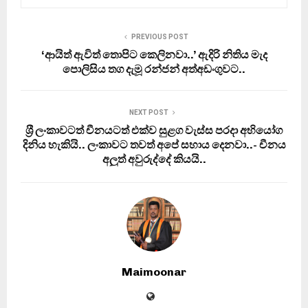
PREVIOUS POST
‘ආයිත් ඇවිත් තොපිට කෙලිනවා..’ ඇදිරි නිතිය මැද
පොලිසිය තග දැමූ රන්ජන් අත්අඩංගුවට..
NEXT POST
ශ‍්‍රී ලංකාවටත් චීනයටත් එක්ව සුළග වැස්ස පරදා අභියෝග
දිනිය හැකියි.. ලංකාවට තවත් අපේ සහාය දෙනවා..- චීනය
අලුත් අවුරුද්දේ කියයි..
Maimoonar