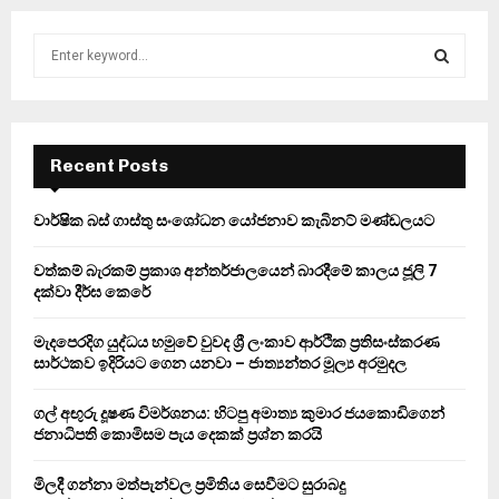
S
e
a
S
r
c
E
h
Recent Posts
f
A
o
වාර්ෂික බස් ගාස්තු සංශෝධන යෝජනාව කැබිනට් මණ්ඩලයට
r
R
:
වත්කම් බැරකම් ප්‍රකාශ අන්තර්ජාලයෙන් බාරදීමේ කාලය ජූලි 7
C
දක්වා දීර්ඝ කෙරේ
H
මැදපෙරදිග යුද්ධය හමුවේ වුවද ශ්‍රී ලංකාව ආර්ථික ප්‍රතිසංස්කරණ
සාර්ථකව ඉදිරියට ගෙන යනවා – ජාත්‍යන්තර මූල්‍ය අරමුදල
ගල් අඟුරු දූෂණ විමර්ශනය: හිටපු අමාත්‍ය කුමාර ජයකොඩිගෙන්
ජනාධිපති කොමිසම පැය දෙකක් ප්‍රශ්න කරයි
මිලදී ගන්නා මත්පැන්වල ප්‍රමිතිය සෙවීමට සුරාබදු