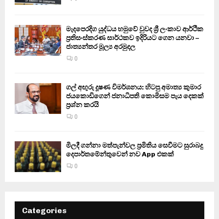
මැදපෙරදිග යුද්ධය හමුවේ වුවද ශ්‍රී ලංකාව ආර්ථික
ප්‍රතිසංස්කරණ සාර්ථකව ඉදිරියට ගෙන යනවා –
ජාත්‍යන්තර මූල්‍ය අරමුදල
0
ගල් අඟුරු දූෂණ විමර්ශනය: හිටපු අමාත්‍ය කුමාර
ජයකොඩිගෙන් ජනාධිපති කොමිසම පැය දෙකක්
ප්‍රශ්න කරයි
0
මිලදී ගන්නා මත්පැන්වල ප්‍රමිතිය සෙවීමට සුරාබදු
දෙපාර්තමේන්තුවෙන් නව App එකක්
0
Categories