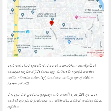
නාරාහේන්පිට දාබරේ මාවතෙන් කොරෝනා ආසාදිතයින්
දෙදෙනෙකු ඊයේ(27) දින‍ය තුළ වාර්තා වී ඇතැයි සෞඛ්‍ය‍
සේවා අධ්‍යක්ෂ ජෙනරාල් ‍විශේෂඥ වෛද්‍ය අනිල් ජාසිංහ
මහතා පවසයි.
ඒ අනුව එම ප්‍රදේශය හුදකලා කර ඇතැයි ද අද(28) උදෑසන
දෙරණ අරුණ වැඩසටහන හා සම්බන්ධ වෙමින් වෛද්‍යවරයා
පැවසීය.