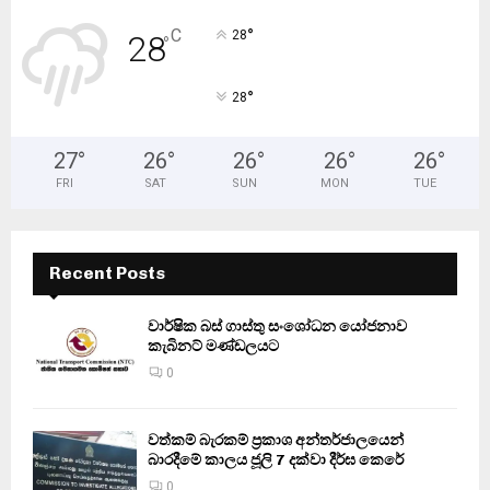
°
C
28
28
°
°
28
27
°
26
°
26
°
26
°
26
°
FRI
SAT
SUN
MON
TUE
Recent Posts
වාර්ෂික බස් ගාස්තු සංශෝධන යෝජනාව
කැබිනට් මණ්ඩලයට
0
වත්කම් බැරකම් ප්‍රකාශ අන්තර්ජාලයෙන්
බාරදීමේ කාලය ජූලි 7 දක්වා දීර්ඝ කෙරේ
0