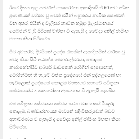
ඊයේ දිනය තුළ පමණක් කොරෝනා ආසාදිතයින් 60 කට අධික
ප්‍රමාණයක් වාර්තා‍ වු බවත් එයින් බහුතරය නාවික සෙබළුන්
වන අතර, එයින් ද වැලිසර නාවික හමුදා මුලස්ථානයේ
සෙබළුන් වැඩි පිරිසක් වාර්තා වී ඇතැයි ද වෛද්‍ය අනිල් ජාසිංහ
මහතා කියා සිටියේය.
මීට අමතරව, දිවයිනේ ප්‍රදේශ රැසකින් ‍ආසාදිතයින් වාර්තා වු
බවද කියා සිටි අධ්‍යක්ෂ ජෙනරාල්වරයා, කොළඹ
නාරාහේන්පිට දාබරේ මාවතෙන් රෝගීන් දෙදෙනෙක්,
ටොරින්ටන් හි හැටේ වත්ත ප්‍රදේශයේ එක් පුද්ගලයෙක් හා
හැව්ලොක් ප්‍රදේශයේ කොළඹ මහනගර සභාවේ පවිත්‍රතා
සේවයෙක්ට ද කොරෝනා ආසාදනය වී ඇතැයි පැවසීය.
එම පවිත්‍රතා සේවකයා සේවය කරන වාහනයේ රියදුරු
කොළඹ, බණ්ඩාරනායක මාව‍තේ පදිංචිකරුවෙක් බවට
අනාවරණය වී ඇතැයි ද වෛද්‍ය අනිල් ජාසිංහ මහතා කියා
සිටියේය.