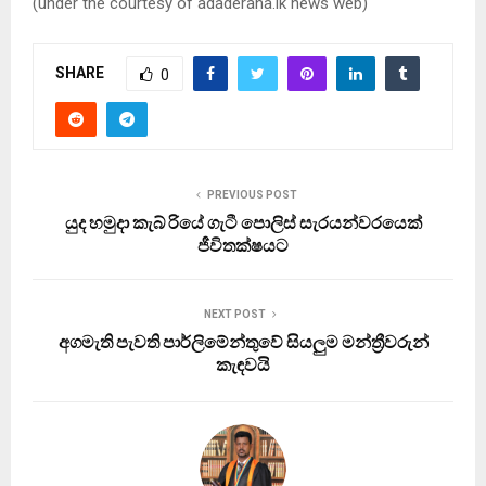
(under the courtesy of adaderana.lk news web)
SHARE
0
PREVIOUS POST
යුද හමුදා කැබ් රියේ ගැටී ‍පොලිස් සැරයන්ව‍රයෙක්
ජීවිතක්ෂයට
NEXT POST
අගමැති පැවති පාර්ලිමේන්තුවේ සියලුම මන්ත්‍රීවරුන්
කැඳවයි