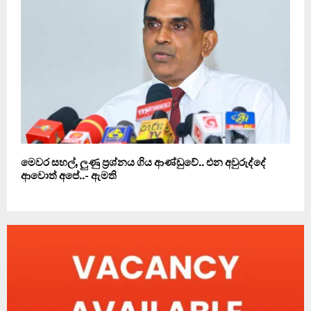
මෙවර සහල්, ලුණු ප්‍රශ්නය ගිය ආණ්ඩුවේ.. එන අවුරුද්දේ
ආවොත් අපේ..- ඇමති