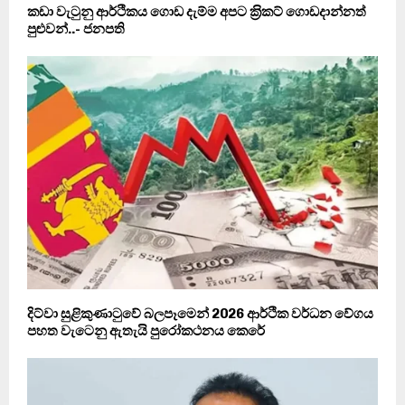
කඩා වැටුනු ආර්ථිකය ගොඩ දැම්ම අපට ක‍්‍රිකට් ගොඩදාන්නත්
පුළුවන්..- ජනපති
දිට්වා සුළිකුණාටුවේ බලපෑමෙන් 2026 ආර්ථික වර්ධන වේගය
පහත වැටෙනු ඇතැයි පුරෝකථනය කෙරේ