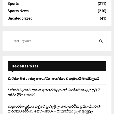
Sports
(211)
Sports News
(210)
Uncategorized
(41)
S
e
a
S
r
c
E
h
Recent Posts
f
A
o
වාර්ෂික බස් ගාස්තු සංශෝධන යෝජනාව කැබිනට් මණ්ඩලයට
r
R
:
වත්කම් බැරකම් ප්‍රකාශ අන්තර්ජාලයෙන් බාරදීමේ කාලය ජූලි 7
C
දක්වා දීර්ඝ කෙරේ
H
මැදපෙරදිග යුද්ධය හමුවේ වුවද ශ්‍රී ලංකාව ආර්ථික ප්‍රතිසංස්කරණ
සාර්ථකව ඉදිරියට ගෙන යනවා – ජාත්‍යන්තර මූල්‍ය අරමුදල