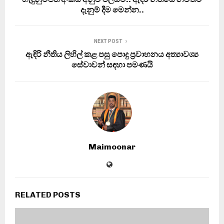
දැනුම් දීම මෙන්න..
NEXT POST
ඇඳිරි නීතිය ලිහිල් කළ පසු පොදු ප්‍රවාහනය අත්‍යාවශ්‍ය
සේවාවන් සඳහා පමණයි
Maimoonar
RELATED POSTS