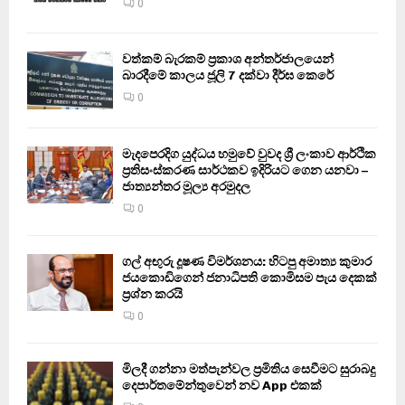
0
වත්කම් බැරකම් ප්‍රකාශ අන්තර්ජාලයෙන්
බාරදීමේ කාලය ජූලි 7 දක්වා දීර්ඝ කෙරේ
0
මැදපෙරදිග යුද්ධය හමුවේ වුවද ශ්‍රී ලංකාව ආර්ථික
ප්‍රතිසංස්කරණ සාර්ථකව ඉදිරියට ගෙන යනවා –
ජාත්‍යන්තර මූල්‍ය අරමුදල
0
ගල් අඟුරු දූෂණ විමර්ශනය: හිටපු අමාත්‍ය කුමාර
ජයකොඩිගෙන් ජනාධිපති කොමිසම පැය දෙකක්
ප්‍රශ්න කරයි
0
මිලදී ගන්නා මත්පැන්වල ප්‍රමිතිය සෙවීමට සුරාබදු
දෙපාර්තමේන්තුවෙන් නව App එකක්