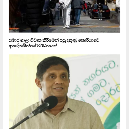
සමාජ ශාලා විවෘත කිරීමෙන් පසු දකුණු කොරියාවේ
ආසාදිතයින්ගේ වර්ධනයක්