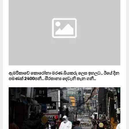
ඇමරිකාවේ කොරෝනා මරණ බියකරු ලෙස ඉහලට.. ඊයේ දින
පමණක් 2400පනී.. බි‍්‍රතාන්‍ය දෙවැනි තැන ගනී..