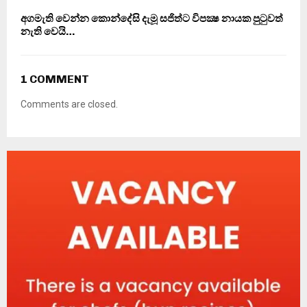
අගමැති වෙන්න කොන්දේසි දැමූ සජිත්ට විපක්‍ෂ නායක පුටුවත්
නැති වෙයි…
1 COMMENT
Comments are closed.