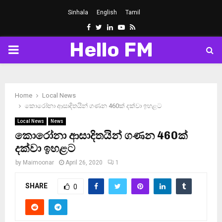
Sinhala
English
Tamil
Facebook
Twitter
Linkedin
Youtube
Rss
Hello FM
PRIMARY
MENU
Home
Local News
කොරෝනා ආසාදිතයින් ගණන 460ක් දක්වා ඉහළට
Local News
News
කොරෝනා ආසාදිතයින් ගණන 460ක්
දක්වා ඉහළට
by
Maimoonar
April 26, 2020
1
SHARE
0