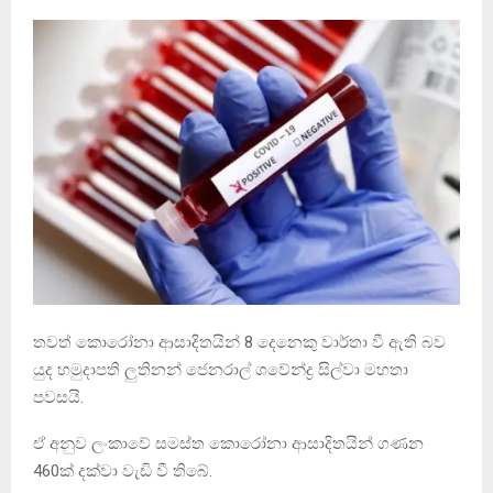
තවත් කොරෝනා ආසාදිතයින් 8 දෙනෙකු වාර්තා වී ඇති බව
යුද හමුදාපති ලුතිනන් ජෙනරාල් ශවේන්ද්‍ර සිල්වා මහතා
පවසයි.
ඒ අනුව ලංකාවේ සමස්ත කොරෝනා ආසාදිතයින් ගණන
460ක් දක්වා වැඩි වී තිබේ.