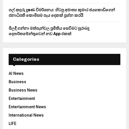
ගල් අඟුරු දූෂණ විමර්ශනය: හිටපු අමාත්‍ය කුමාර ජයකොඩිගෙන්
ජනාධිපති කොමිසම පැය දෙකක් ප්‍රශ්න කරයි
මිලදී ගන්නා මත්පැන්වල ප්‍රමිතිය සෙවීමට සුරාබදු
දෙපාර්තමේන්තුවෙන් නව App එකක්
Categories
AI News
Business
Business News
Entertainment
Entertainment News
International News
LIFE