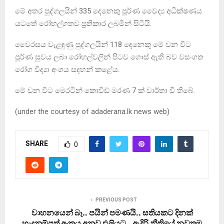
මේ අතර පුද්ගලයින් 335 දෙනෙකු පූර්ණ වෛද්‍ය අධීක්ෂණය
යටතේ රෝහල්ගතව ප්‍රතිකාර ලබමින් සිටියි.
වෛරසය වැළඳුණු පුද්ගලයින් 118 දෙනෙකු මේ වන විට
පූර්ණ සුවය ලබා රෝහල්වලින් පිටව ගොස් ඇති බව වසංගත
රෝග විද්‍යා අංශය සදහන් කළේය.
මේ වන විට මෙරටින් කොවිඩ් මරණ 7 ක් වාර්තා වී තිබේ.
(under the courtesy of adaderana.lk news web)
SHARE
0
PREVIOUS POST
වාහනයෙන් බෑ.. පයින් පමණයි.. සතියකට දිනක්
හැදුනුම්පත් අංකය අනුව එලියට.. ඇදිරි නීතියේ නවතම