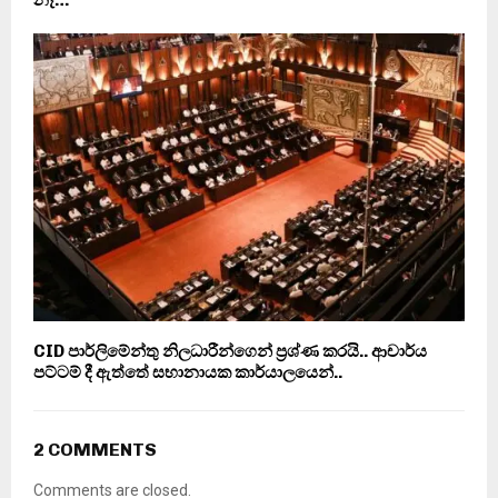
CID පාර්ලිමේන්තු නිලධාරීන්ගෙන් ප‍්‍රශ්ණ කරයි.. ආචාර්ය
පට්ටම් දී ඇත්තේ සභානායක කාර්යාලයෙන්..
2 COMMENTS
Comments are closed.