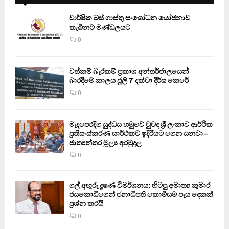
වාර්ෂික බස් ගාස්තු සංශෝධන යෝජනාව
කැබිනට් මණ්ඩලයට
0
වත්කම් බැරකම් ප්‍රකාශ අන්තර්ජාලයෙන්
බාරදීමේ කාලය ජූලි 7 දක්වා දීර්ඝ කෙරේ
0
මැදපෙරදිග යුද්ධය හමුවේ වුවද ශ්‍රී ලංකාව ආර්ථික
ප්‍රතිසංස්කරණ සාර්ථකව ඉදිරියට ගෙන යනවා –
ජාත්‍යන්තර මූල්‍ය අරමුදල
0
ගල් අඟුරු දූෂණ විමර්ශනය: හිටපු අමාත්‍ය කුමාර
ජයකොඩිගෙන් ජනාධිපති කොමිසම පැය දෙකක්
ප්‍රශ්න කරයි
0