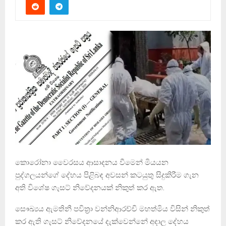
කොරෝනා වෛරසය ආසාදනය වීමෙන් මියයන
පුද්ගලයන්ගේ දේහය පිළිබඳ අවසන් කටයුතු සිදුකිරීම ගැන
අති විශේෂ ගැසට් නිවේදනයක් නිකුත් කර ඇත.
සෞඛ්‍යය ඇමතිනී පවිත්‍රා වන්නිආරච්චි මහත්මිය විසින් නිකුත්
කර ඇති ගැසට් නිවේදනයේ දැක්වෙන්නේ අදාල දේහය