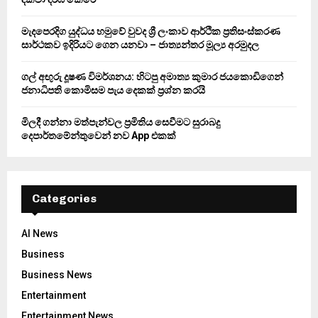
H
මැදපෙරදිග යුද්ධය හමුවේ වුවද ශ්‍රී ලංකාව ආර්ථික ප්‍රතිසංස්කරණ
සාර්ථකව ඉදිරියට ගෙන යනවා – ජාත්‍යන්තර මූල්‍ය අරමුදල
ගල් අඟුරු දූෂණ විමර්ශනය: හිටපු අමාත්‍ය කුමාර ජයකොඩිගෙන්
ජනාධිපති කොමිසම පැය දෙකක් ප්‍රශ්න කරයි
මිලදී ගන්නා මත්පැන්වල ප්‍රමිතිය සෙවීමට සුරාබදු
දෙපාර්තමේන්තුවෙන් නව App එකක්
Categories
AI News
Business
Business News
Entertainment
Entertainment News