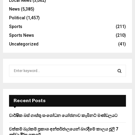
Local News
(3,062)
News
(5,385)
Political
(1,457)
Sports
(211)
Sports News
(210)
Uncategorized
(41)
S
e
a
S
r
c
E
h
Recent Posts
f
A
o
වාර්ෂික බස් ගාස්තු සංශෝධන යෝජනාව කැබිනට් මණ්ඩලයට
r
R
:
වත්කම් බැරකම් ප්‍රකාශ අන්තර්ජාලයෙන් බාරදීමේ කාලය ජූලි 7
C
දක්වා දීර්ඝ කෙරේ