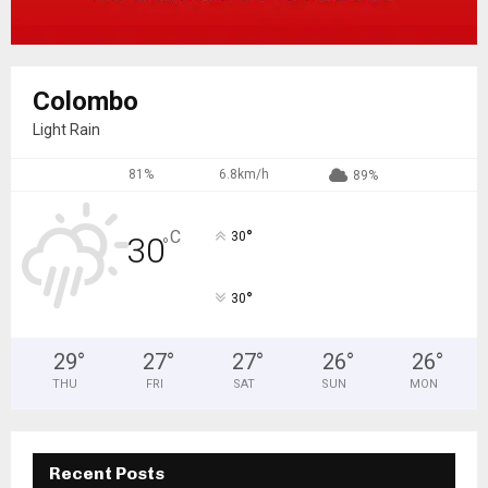
Colombo
Light Rain
81%
6.8km/h
89%
°
C
30
30
°
°
30
29
°
27
°
27
°
26
°
26
°
THU
FRI
SAT
SUN
MON
Recent Posts