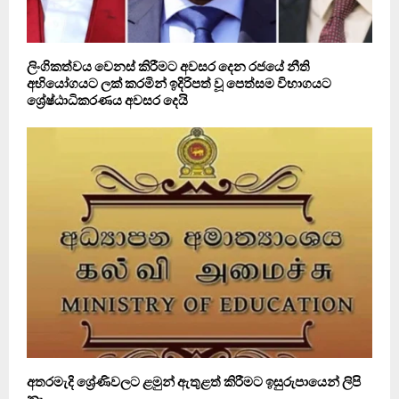
ලිංගිකත්වය වෙනස් කිරීමට අවසර දෙන රජයේ නීති
අභියෝගයට ලක් කරමින් ඉදිරිපත් වූ පෙත්සම විභාගයට
ශ්‍රේෂ්ඨාධිකරණය අවසර දෙයි
අතරමැදි ශ්‍රේණිවලට ළමුන් ඇතුළත් කිරීමට ඉසුරුපායෙන් ලිපි
නෑ…