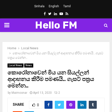
Sinhala
English
Tamil
Facebook
Twitter
Linkedin
Youtube
Rss
Hello FM
PRIMARY
MENU
Home
Local News
කොරෝනාවෙන් මිය යන සියල්ලන් ආදාහනය කිරීම පමණයි.. ගැසට්
පත‍්‍රය මෙන්න..
Local News
News
කොරෝනාවෙන් මිය යන සියල්ලන්
ආදාහනය කිරීම පමණයි.. ගැසට් පත‍්‍රය
මෙන්න..
by
Maimoonar
April 13, 2020
2
SHARE
0