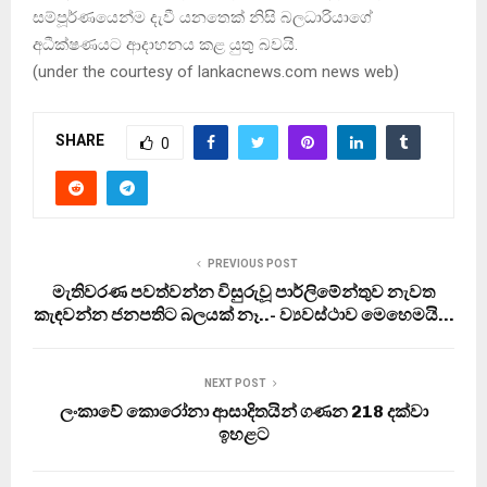
සම්පූර්ණයෙන්ම දැවී යනතෙක් නිසි බලධාරියාගේ
අධීක්ෂණයට ආදාහනය කළ යුතු බවයි.
(under the courtesy of lankacnews.com news web)
SHARE
0
PREVIOUS POST
මැතිවරණ පවත්වන්න විසුරුවූ පාර්ලිමේන්තුව නැවත
කැඳවන්න ජනපතිට බලයක් නෑ..- ව්‍යවස්ථාව මෙහෙමයි…
NEXT POST
ලංකාවේ කොරෝනා ආසාදිතයින් ගණන 218 දක්වා
ඉහළට