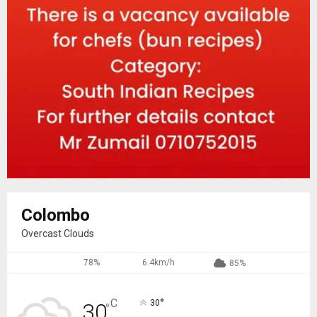
Colombo
Overcast Clouds
78%
6.4km/h
85%
°
C
30
30
°