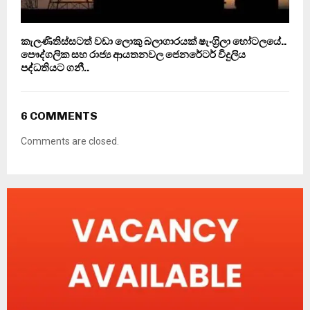
කැලණිතිස්සටත් වඩා ලොකු බලාගාරයක් ෂැංග‍්‍රිලා හෝටලයේ..
පෞද්ගලික සහ රාජ්‍ය ආයතනවල ජෙනරේටර් විදුලිය
පද්ධතියට ගනී..
6 COMMENTS
Comments are closed.