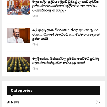
මැදපෙරදිග යුද්ධය හමුවේ වුවද ශ්‍රී ලංකාව ආර්ථික
ප්‍රතිසංස්කරණ සාර්ථකව ඉදිරියට ගෙන යනවා –
ජාත්‍යන්තර මූල්‍ය අරමුදල
0
ගල් අඟුරු දූෂණ විමර්ශනය: හිටපු අමාත්‍ය කුමාර
ජයකොඩිගෙන් ජනාධිපති කොමිසම පැය දෙකක්
ප්‍රශ්න කරයි
0
මිලදී ගන්නා මත්පැන්වල ප්‍රමිතිය සෙවීමට සුරාබදු
දෙපාර්තමේන්තුවෙන් නව App එකක්
0
Categories
AI News
(1)