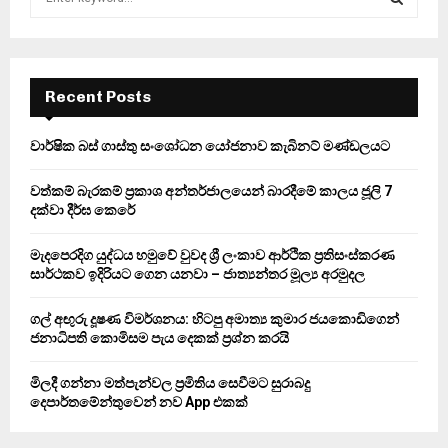
e
a
S
r
c
E
h
Recent Posts
f
A
o
වාර්ෂික බස් ගාස්තු සංශෝධන යෝජනාව කැබිනට් මණ්ඩලයට
r
R
:
වත්කම් බැරකම් ප්‍රකාශ අන්තර්ජාලයෙන් බාරදීමේ කාලය ජූලි 7
C
දක්වා දීර්ඝ කෙරේ
H
මැදපෙරදිග යුද්ධය හමුවේ වුවද ශ්‍රී ලංකාව ආර්ථික ප්‍රතිසංස්කරණ
සාර්ථකව ඉදිරියට ගෙන යනවා – ජාත්‍යන්තර මූල්‍ය අරමුදල
ගල් අඟුරු දූෂණ විමර්ශනය: හිටපු අමාත්‍ය කුමාර ජයකොඩිගෙන්
ජනාධිපති කොමිසම පැය දෙකක් ප්‍රශ්න කරයි
මිලදී ගන්නා මත්පැන්වල ප්‍රමිතිය සෙවීමට සුරාබදු
දෙපාර්තමේන්තුවෙන් නව App එකක්