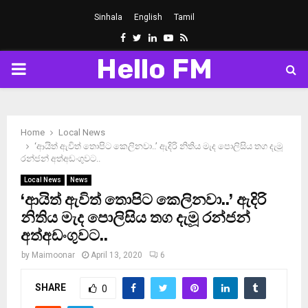
Sinhala
English
Tamil
Facebook
Twitter
Linkedin
Youtube
Rss
Hello FM
PRIMARY
MENU
Home
Local News
‘ආයිත් ඇවිත් තොපිට කෙලිනවා..’ ඇදිරි නිතිය මැද පොලිසිය තග දැමූ
රන්ජන් අත්අඩංගුවට..
Local News
News
‘ආයිත් ඇවිත් තොපිට කෙලිනවා..’ ඇදිරි
නිතිය මැද පොලිසිය තග දැමූ රන්ජන්
අත්අඩංගුවට..
by
Maimoonar
April 13, 2020
6
SHARE
0