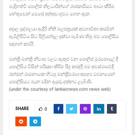
මැදිහත්වී පොලිස් නිලධාරීන්ගේ රාජකාරියට බාධා කිරීම
හේතුවෙන් මෙසේ අත්අඩංගුවට ගෙන ඇත.
අදාල පුද්ගලයා ඇදිරි නීති බලපත්‍රයක් අවභාවිතා කරමින්
ඇඹිලිපිටිය සිට පිලියන්දල දක්වා පැමිණ තිබූ බව පොලීසිය
සඳහන් කරයි.
මන්ත්‍රී මන්ත්‍රී නිවාස වලට ඇතුළු වන පොලිස් මුරපොළේ දී
පොලිසිය විසින් පරීක්‍ෂා කිරීම් සිදු කරද්දී එම අවස්ථාවේදී
රන්ජන් රාමනායක හිටපු මන්ත්‍රීවරයා අසභ්‍ය වචනයෙන්
පොලිසියට බැන වදින අයුරු දක්නට ලැබිණි.
(under the courtesy of lankacnews.com news web)
SHARE
0