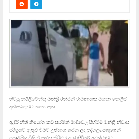
හිටපු පාර්ලිමේන්තු මන්ත්‍රී රන්ජන් රාමනායක මහතා පොලිස්
අත්අඩංගුවට ගෙන ඇත.
ඇදිරි නීති නියෝග කඩ කරමින් මාදිවෙල පිහිටීම මන්ත්‍රී නිවාස
පරිශ්‍රයට ඇතුළු වීමට උත්සාහ කරන ලද පුද්ගලයෙකුගෙන්
පොලිසිය විසින් ප්‍රශ්න කිරීමට ලක් කිරීමේ අවස්ථාවට