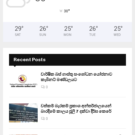
°
30
29
°
26
°
25
°
26
°
25
°
SAT
SUN
MON
TUE
WED
Recent Posts
වාර්ෂික බස් ගාස්තු සංශෝධන යෝජනාව
කැබිනට් මණ්ඩලයට
0
වත්කම් බැරකම් ප්‍රකාශ අන්තර්ජාලයෙන්
බාරදීමේ කාලය ජූලි 7 දක්වා දීර්ඝ කෙරේ
0