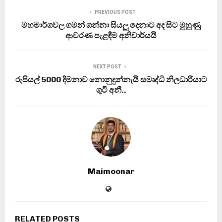
PREVIOUS POST
මහමාර්ගවල ගමන් ගන්නා සියලු දෙනාට අද සිට මුහුණු
ආවරණ පැළඳීම අනිවාර්යයි
NEXT POST
රුපියල් 5000 දිමනාව නොනුදුන්නැයි සමෘද්ධි නිලධාරියාට
ගුටි අනී..
Maimoonar
RELATED POSTS