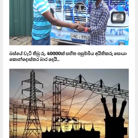
බස්යේ වැටි තිබු රු. 40000ක් සහිත පසුම්බිය අයිතිකරු සොයා
කොන්දොස්තර බාර දෙයි..