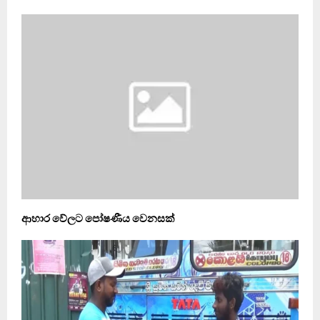
ආහාර වේලට පෝෂණීය වෙනසක්