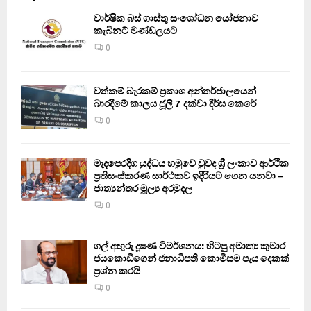
වාර්ෂික බස් ගාස්තු සංශෝධන යෝජනාව
කැබිනට් මණ්ඩලයට
0
වත්කම් බැරකම් ප්‍රකාශ අන්තර්ජාලයෙන්
බාරදීමේ කාලය ජූලි 7 දක්වා දීර්ඝ කෙරේ
0
මැදපෙරදිග යුද්ධය හමුවේ වුවද ශ්‍රී ලංකාව ආර්ථික
ප්‍රතිසංස්කරණ සාර්ථකව ඉදිරියට ගෙන යනවා –
ජාත්‍යන්තර මූල්‍ය අරමුදල
0
ගල් අඟුරු දූෂණ විමර්ශනය: හිටපු අමාත්‍ය කුමාර
ජයකොඩිගෙන් ජනාධිපති කොමිසම පැය දෙකක්
ප්‍රශ්න කරයි
0