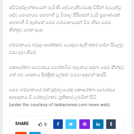
ස්විට්සර්ලන්තයෙන් පැමිණි දේවගැතිවරයකු විසින් පැවැත්වු
දේව මෙහෙයට සහභාගී වූ විශාල පිරිසෙන් වැඩි ප්‍රමාණයක්
සහභාගී වී ඇත්තේ මෙම ගම්මානයෙන් වීම නිසා මෙම
තීන්දුව ගෙන ඇත.
ගම්මානයට හමුදා ආරක්ෂාව යොදවා ඇති අතර මාර්ග සියල්ල
වසා දමා තිබේ.
කොරෝනා වෛරසය ‍ව්‍යාප්තවීම පාලනය සඳහා මෙම තීන්දුව
ගත් බව යාපනය දිස්ත්‍රික් ලේකම් වරයා සඳහන් කරයි.
මෙම ගම්මානයේ එක් පුද්ගලයෙකු කොරෝනා වෛරසය
ආසාදනය වී රෝහල්ගතව ප්‍රතිකාර ලබමින් සිටී.
(under the courtesy of lankacnews.com news web)
SHARE
0