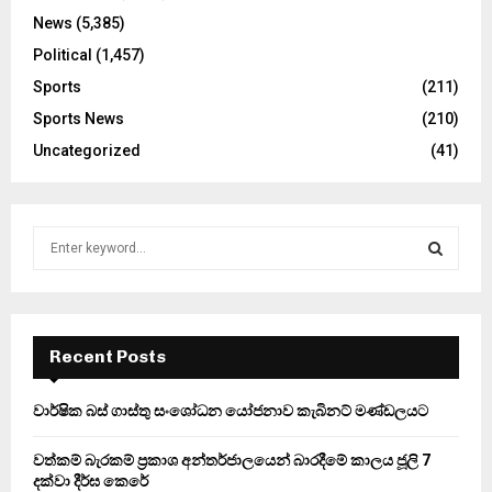
News
(5,385)
Political
(1,457)
Sports
(211)
Sports News
(210)
Uncategorized
(41)
S
e
a
S
r
c
E
h
Recent Posts
f
A
o
වාර්ෂික බස් ගාස්තු සංශෝධන යෝජනාව කැබිනට් මණ්ඩලයට
r
R
:
වත්කම් බැරකම් ප්‍රකාශ අන්තර්ජාලයෙන් බාරදීමේ කාලය ජූලි 7
C
දක්වා දීර්ඝ කෙරේ