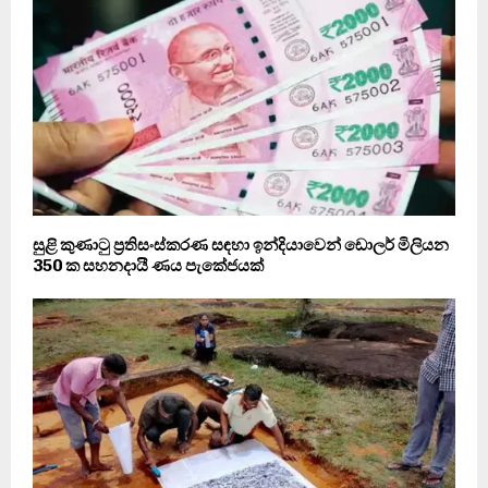
සුළි කුණාටු ප්‍රතිසංස්කරණ සඳහා ඉන්දියාවෙන් ඩොලර් මිලියන
350 ක සහනදායී ණය පැකේජයක්