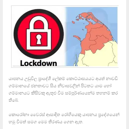
යාපනය උඩුවිල ප්‍රාදේශී ලේකම් කොට්ඨාසයයට අයත් නාවඩි
ගම්මානයේ ජනතාවට සිය නිවාසවලින් පිටතට යාම හෝ
ගම්මානයට කිසිවකු ඇතුළු වීම සම්පූර්ණයෙන්ම තහනම් කර
තිබේ.
කොරෝනා වෛරස් ආසාදිත රෝගියෙකු යාපනය ප්‍රදේශයෙන්
හමු වීමත් සමග මෙම තීරණය ගෙන ඇත.