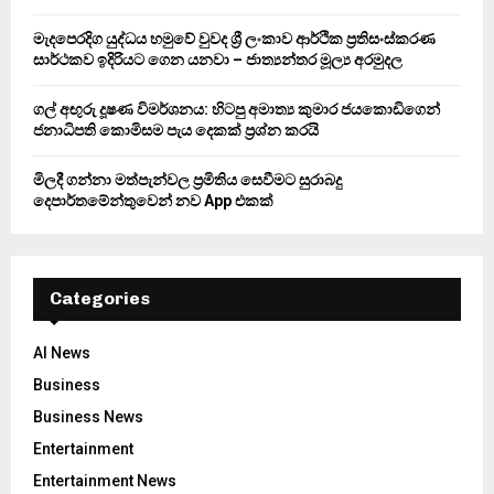
H
මැදපෙරදිග යුද්ධය හමුවේ වුවද ශ්‍රී ලංකාව ආර්ථික ප්‍රතිසංස්කරණ
සාර්ථකව ඉදිරියට ගෙන යනවා – ජාත්‍යන්තර මූල්‍ය අරමුදල
ගල් අඟුරු දූෂණ විමර්ශනය: හිටපු අමාත්‍ය කුමාර ජයකොඩිගෙන්
ජනාධිපති කොමිසම පැය දෙකක් ප්‍රශ්න කරයි
මිලදී ගන්නා මත්පැන්වල ප්‍රමිතිය සෙවීමට සුරාබදු
දෙපාර්තමේන්තුවෙන් නව App එකක්
Categories
AI News
Business
Business News
Entertainment
Entertainment News