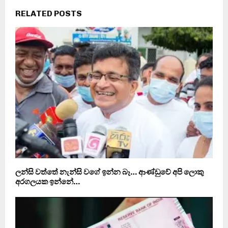
RELATED POSTS
ලන්සි වත්තේ නැන්සි වගේ ඉන්න බෑ… ආණ්ඩුවේ අපි ලොකු
අරගලයක ඉන්නේ…