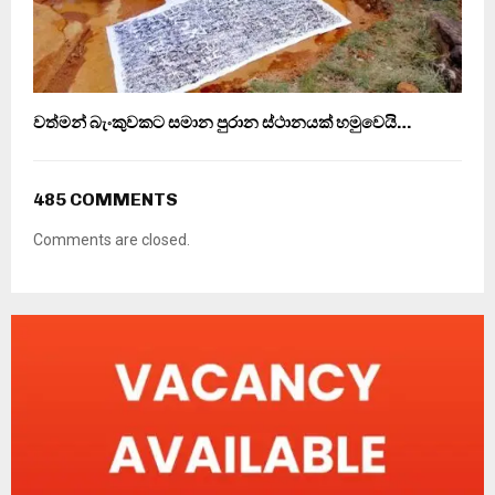
වත්මන් බැංකුවකට සමාන පුරාන ස්ථානයක් හමුවෙයි…
485 COMMENTS
Comments are closed.