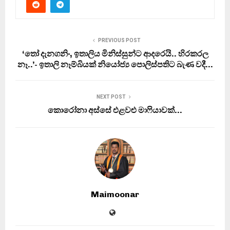
PREVIOUS POST
‘තෝ දැනගනිං, ඉතාලිය මිනිස්සුන්ට ආදරෙයි.. හිරකරල
නෑ..’- ඉතාලි නෑම්බියක් නියෝජ්‍ය පොලිස්පතිට බැණ වදී…
NEXT POST
කොරෝනා අස්සේ එළවළු මාෆියාවක්…
Maimoonar