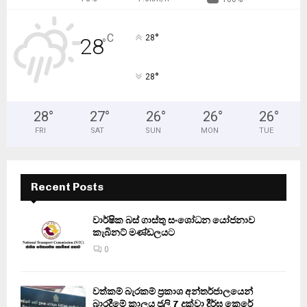
°
C
28
28
°
°
28
28
°
27
°
26
°
26
°
26
°
FRI
SAT
SUN
MON
TUE
Recent Posts
වාර්ෂික බස් ගාස්තු සංශෝධන යෝජනාව
කැබිනට් මණ්ඩලයට
0
වත්කම් බැරකම් ප්‍රකාශ අන්තර්ජාලයෙන්
බාරදීමේ කාලය ජූලි 7 දක්වා දීර්ඝ කෙරේ