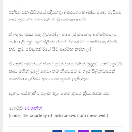
එනිසා ජන ජීවිතයේ එදිනෙදා අත්‍යවශ්‍ය භාණ්ඩ බෙදා හැරීමේ
නව ක්‍රමවේද රජය මගින් ක්‍රියාත්මක කරයි.
ඒ අනුව රජය සතු ලිට්රෝ ලංකා ගෑස් සමාගම අන්තර්ජාලය
හරහා ලිත්‍රො ගෑස් සිලින්ඩරයක් නිවසටම ගෙන්වා ගැනීමේ
නව ක්‍රම වේදයක් ඊයේ සිට ආරම්භ කරන ලදී.
ඒ අනුව තමන්ගේ ජංගම දුරකථනය මගින් මුදලට හෝ ක්‍රෙඩිට්
කාඩ් මගින් මුදල් ගෙවා තම නිවෙසට ම ගෑස් සිලින්ඩරයක්
ගෙන්වා ගැනීමට අවශ්‍ය පහසුකම් ලැබී ඇත.
දැනට බස්නාහිර පළාත තුළ මෙම ක්‍රමය ක්‍රියාත්මක වේ.
යොමුව
මෙතනින්
(under the courtesy of lankacnews.com news web)