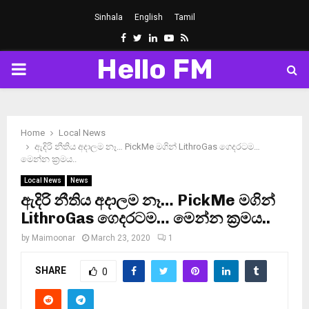
Sinhala
English
Tamil
Facebook
Twitter
Linkedin
Youtube
Rss
Hello FM
PRIMARY
MENU
Home
Local News
ඇදිරි නීතිය අදාලම නෑ… PickMe මගින් LithroGas ගෙදරටම…
මෙන්න ක‍්‍රමය..
Local News
News
ඇදිරි නීතිය අදාලම නෑ… PickMe මගින්
LithroGas ගෙදරටම… මෙන්න ක‍්‍රමය..
by
Maimoonar
March 23, 2020
1
SHARE
0