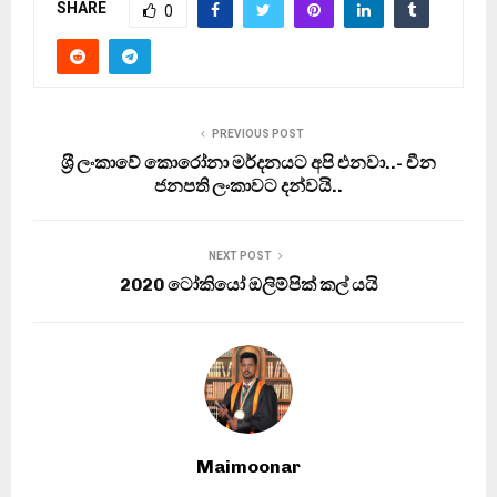
SHARE
0
PREVIOUS POST
ශ‍්‍රී ලංකාවේ කොරෝනා මර්දනයට අපි එනවා..- චීන
ජනපති ලංකාවට දන්වයි..
NEXT POST
2020 ටෝකියෝ ඔලිම්පික් කල් යයි
Maimoonar