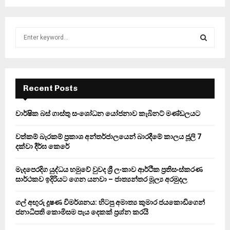
S
e
a
S
r
c
E
h
Recent Posts
f
A
o
වාර්ෂික බස් ගාස්තු සංශෝධන යෝජනාව කැබිනට් මණ්ඩලයට
r
R
:
වත්කම් බැරකම් ප්‍රකාශ අන්තර්ජාලයෙන් බාරදීමේ කාලය ජූලි 7
C
දක්වා දීර්ඝ කෙරේ
H
මැදපෙරදිග යුද්ධය හමුවේ වුවද ශ්‍රී ලංකාව ආර්ථික ප්‍රතිසංස්කරණ
සාර්ථකව ඉදිරියට ගෙන යනවා – ජාත්‍යන්තර මූල්‍ය අරමුදල
ගල් අඟුරු දූෂණ විමර්ශනය: හිටපු අමාත්‍ය කුමාර ජයකොඩිගෙන්
ජනාධිපති කොමිසම පැය දෙකක් ප්‍රශ්න කරයි