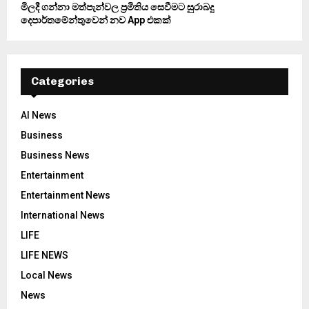
මිලදී ගන්නා මත්පැන්වල ප්‍රමිතිය සෙවීමට සුරාබදු
දෙපාර්තමේන්තුවෙන් නව App එකක්
Categories
AI News
Business
Business News
Entertainment
Entertainment News
International News
LIFE
LIFE NEWS
Local News
News