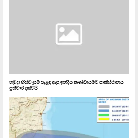
හමුදා හිස්වැසුම් පැළඳ ආපු ඉන්දීය කණ්ඩායමට පාකිස්ථානය
ප්‍රතිචාර දක්වයි