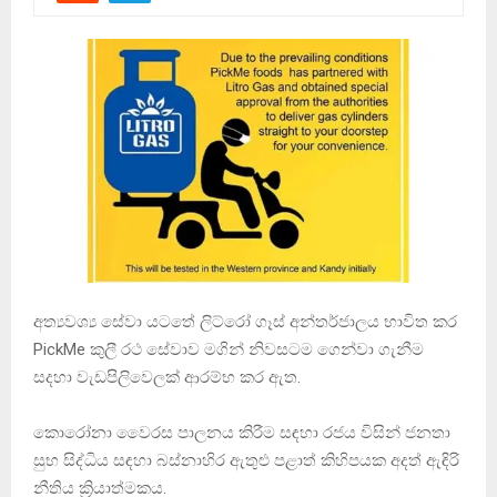
අත්‍යවශ්‍ය සේවා යටතේ ලිට්රෝ ගෑස් අන්තර්ජාලය භාවිත කර
PickMe කුලී රථ සේවාව මගින් නිවසටම ගෙන්වා ගැනීම
සදහා වැඩපිලිවෙලක් ආරම්භ කර ඇත.
කොරෝනා වෛරස පාලනය කිරීම සඳහා රජය විසින් ජනතා
සුභ සිද්ධිය සඳහා බස්නාහිර ඇතුළු පළාත් කිහිපයක අදත් ඇඳිරි
නීතිය ක්‍රියාත්මකය.