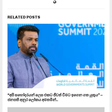
RELATED POSTS
“අපි සහෝදරයන් ලෙස එකට ජීවත් වීමට ඉගෙන ගත යුතුය” –
ජනපති අනුර ලෝකය අමතමින්..