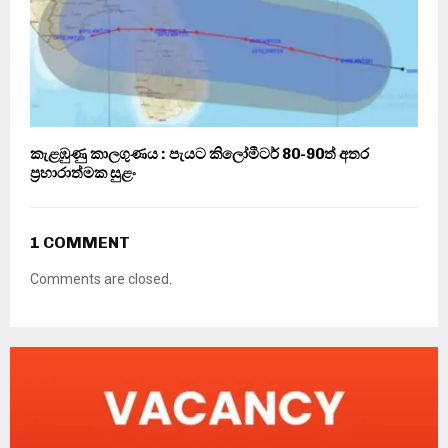
කැළඹුණු කාලගුණය : පැයට කිලෝමීටර් 80-90ත් අතර
ප්‍රහාරාත්මක සුළං
1 COMMENT
Comments are closed.