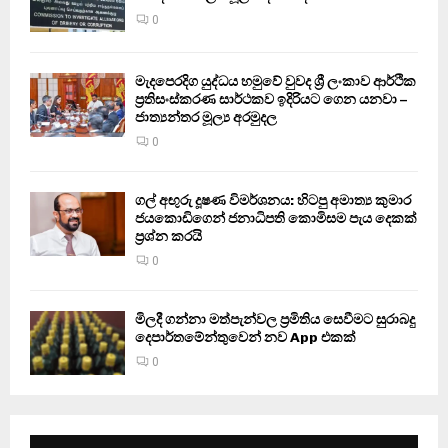
0
මැදපෙරදිග යුද්ධය හමුවේ වුවද ශ්‍රී ලංකාව ආර්ථික
ප්‍රතිසංස්කරණ සාර්ථකව ඉදිරියට ගෙන යනවා –
ජාත්‍යන්තර මූල්‍ය අරමුදල
0
ගල් අඟුරු දූෂණ විමර්ශනය: හිටපු අමාත්‍ය කුමාර
ජයකොඩිගෙන් ජනාධිපති කොමිසම පැය දෙකක්
ප්‍රශ්න කරයි
0
මිලදී ගන්නා මත්පැන්වල ප්‍රමිතිය සෙවීමට සුරාබදු
දෙපාර්තමේන්තුවෙන් නව App එකක්
0