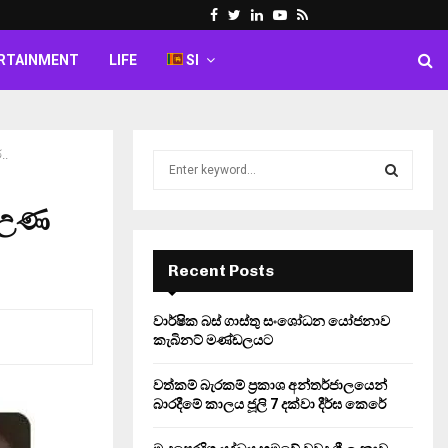
Facebook
Twitter
Linkedin
Youtube
Rss
RTAINMENT
LIFE
SI
..
S
e
a
. උණ
S
r
c
E
h
Recent Posts
f
A
o
වාර්ෂික බස් ගාස්තු සංශෝධන යෝජනාව
r
R
කැබිනට් මණ්ඩලයට
:
C
වත්කම් බැරකම් ප්‍රකාශ අන්තර්ජාලයෙන්
බාරදීමේ කාලය ජූලි 7 දක්වා දීර්ඝ කෙරේ
H