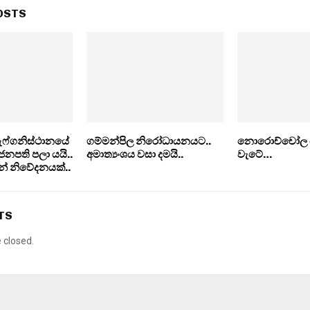
OSTS
ෆ්ගනිස්ථානයේ
ගම්මන්පිල නිරෝධායනයට..
නොරොච්චෝල යල
ජනපති පලා යයි..
අමාත්‍යංශය වසා දමයි..
වැටේ…
යෙන් නිවේදනයක්..
TS
closed.