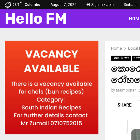
C
Colombo
August 7, 2026
Sign in / Join
Sinhala
26.7
Hello FM
HOM
Home
Local
Local News
New
කොරෝන
රෝහලෙ
by
Maimoonar
SHARE