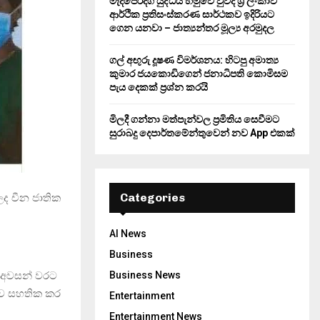
මැදපෙරදිග යුද්ධය හමුවේ වුවද ශ්‍රී ලංකාව
ආර්ථික ප්‍රතිසංස්කරණ සාර්ථකව ඉදිරියට
ගෙන යනවා – ජාත්‍යන්තර මූල්‍ය අරමුදල
ගල් අඟුරු දූෂණ විමර්ශනය: හිටපු අමාත්‍ය
කුමාර ජයකොඩිගෙන් ජනාධිපති කොමිසම
පැය දෙකක් ප්‍රශ්න කරයි
මිලදී ගන්නා මත්පැන්වල ප්‍රමිතිය සෙවීමට
සුරාබදු දෙපාර්තමේන්තුවෙන් නව App එකක්
Categories
 චීන ජාතික
AI News
Business
 අවසන් වරට
Business News
 බව සහතික කර
Entertainment
Entertainment News