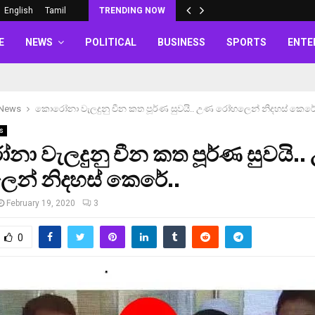
English
Tamil
TRENDING NOW
E
NEWS
POLITICAL
BUSINESS
SPORTS
ENTE
 News
කොරෝනා වැලදුනු චීන කත පූර්ණ සුවයි.. උණ රෝහලෙන් නිදහස් කෙරේ
s
ා වැලදුනු චීන කත පූර්ණ සුවයි.
න් නිදහස් කෙරේ..
February 19, 2020
3
0