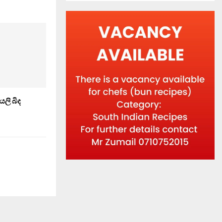
ි බිද