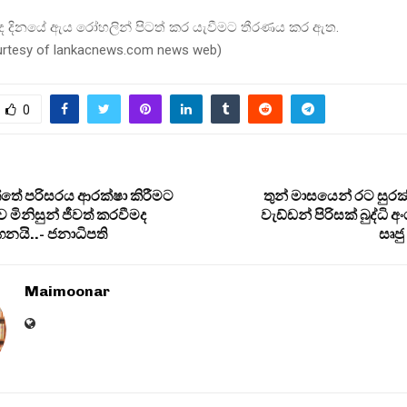
ද දිනයේ ඇය රෝහලින් පිටත් කර යැවීමට තීරණය කර ඇත.
ourtesy of lankacnews.com news web)
0
ුත්තේ පරිසරය ආරක්ෂා කිරීමට
තුන් මාසයෙන් රට සුරක්
ිනිසුන් ජීවත් කරවීමද
වැඩ්ඩන් පිරිසක් බුද්ධි
නයි..- ජනාධිපති
සෘජු
Maimoonar