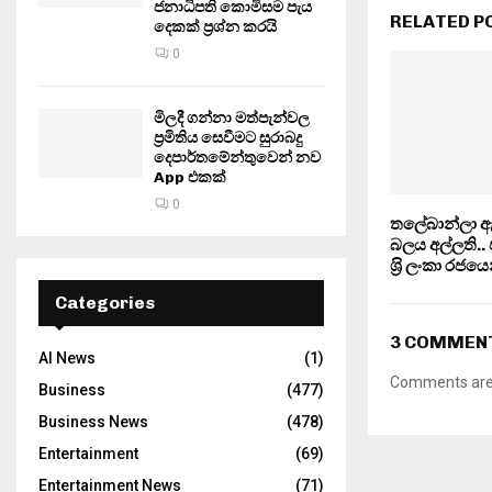
ජනාධිපති කොමිසම පැය
RELATED P
දෙකක් ප්‍රශ්න කරයි
0
මිලදී ගන්නා මත්පැන්වල
ප්‍රමිතිය සෙවීමට සුරාබදු
දෙපාර්තමේන්තුවෙන් නව
App එකක්
0
තලේබාන්ලා ඇ
බලය අල්ලති.. 
ශ‍්‍රි ලංකා රජ
Categories
3 COMMEN
AI News
(1)
Comments are 
Business
(477)
Business News
(478)
Entertainment
(69)
Entertainment News
(71)