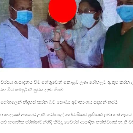
සය ආසාදනය වීම හේතුවෙන් කොළඹ උණ රෝහලට ඇතුළු කරන ලද
න විට සම්පූර්ණ සුවය ලබා තිබේ.
 රෝහලෙන් නිදහස් කරන බව සෞඛ්‍ය අමාත්‍යංශය සඳහන් කරයි.
 කාලයක් අංගොඩ උණ රෝහලේ නේවාසිකව ප්‍රතිකාර ලබා ගත් ඇයට
සියළු සායනික පරික්ෂාවන්හිදී කිසිදු වෛරස් ආසාදිත තත්ත්වයක් නැති