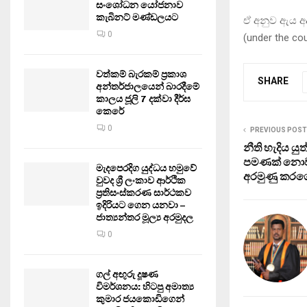
සංශෝධන යෝජනාව
කැබිනට් මණ්ඩලයට
ඒ අනුව ඇය අ
0
(under the c
වත්කම් බැරකම් ප්‍රකාශ
SHARE
අන්තර්ජාලයෙන් බාරදීමේ
කාලය ජූලි 7 දක්වා දීර්ඝ
කෙරේ
0
PREVIOUS POST
නීති හැදිය ය
පමණක් නොව ම
මැදපෙරදිග යුද්ධය හමුවේ
අරමුණු කරගෙ
වුවද ශ්‍රී ලංකාව ආර්ථික
ප්‍රතිසංස්කරණ සාර්ථකව
ඉදිරියට ගෙන යනවා –
ජාත්‍යන්තර මූල්‍ය අරමුදල
0
ගල් අඟුරු දූෂණ
විමර්ශනය: හිටපු අමාත්‍ය
කුමාර ජයකොඩිගෙන්