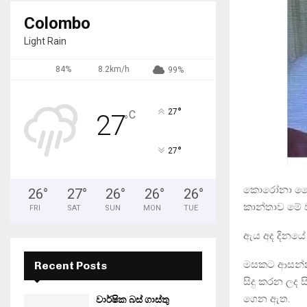
Colombo
Light Rain
84%
8.2km/h
99%
°
27
C
27
°
°
27
කොරෝනා වෛර
26
°
27
°
26
°
26
°
26
°
කාන්තාව මේ ව
FRI
SAT
SUN
MON
TUE
ඇය අද දිනයේ
මසකට ආසන්න
Recent Posts
සිදු කරන ලද 
ගෙන ඇත.
වාර්ෂික බස් ගාස්තු