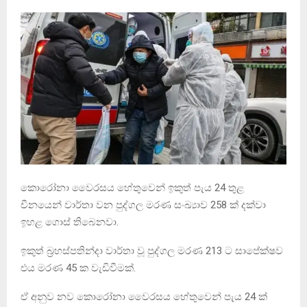
කොරෝනා වෛරසය හේතුවෙන් ඉකුත් පැය 24 තුළ
චීනයෙන් වාර්තා වන පුද්ගල මරණ සංඛ්‍යාව 258 ක් දක්වා
ඉහළ ගොස් තිබෙනවා.
ඉකුත් බ‍්‍රහස්පතින්දා වාර්තා වූ පුද්ගල මරණ 213 ට සාපේක්ෂව
එය මරණ 45 ක වැඩිවීමක්.
ඒ අනුව නව කොරෝනා වෛරසය හේතුවෙන් පැය 24 ක්