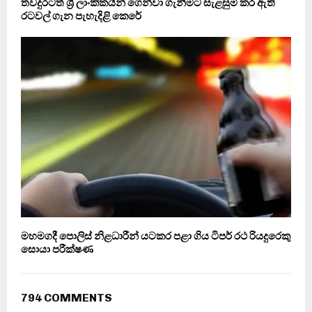
තවදුරටත් ශ්‍රී ලාංකිකයින් ගෙන්වා ගැනීමට සැළසුම් කර ඇති
රටවල් ගැන පැහැදිළි කෙරේ
මහමගදී පොලිස් නිළධාරීන් යටකර පළා ගිය ටිපර් රථ රියදුරෙකු
සොයා පරීක්ෂණ
794 COMMENTS