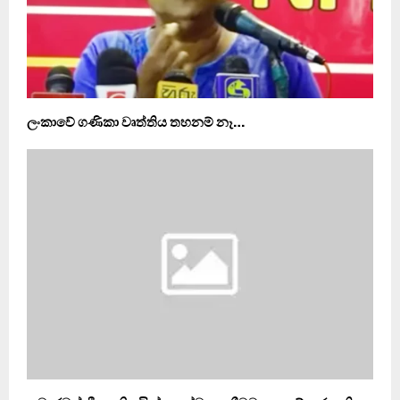
ලංකාවේ ගණිකා වෘත්තිය තහනම් නෑ…