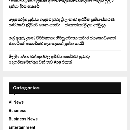
වත්කම් බැරකම් ප්‍රකාශ අන්තර්ජාලයෙන් බාරදීමේ කාලය ජූලි 7
C
දක්වා දීර්ඝ කෙරේ
H
මැදපෙරදිග යුද්ධය හමුවේ වුවද ශ්‍රී ලංකාව ආර්ථික ප්‍රතිසංස්කරණ
සාර්ථකව ඉදිරියට ගෙන යනවා – ජාත්‍යන්තර මූල්‍ය අරමුදල
ගල් අඟුරු දූෂණ විමර්ශනය: හිටපු අමාත්‍ය කුමාර ජයකොඩිගෙන්
ජනාධිපති කොමිසම පැය දෙකක් ප්‍රශ්න කරයි
මිලදී ගන්නා මත්පැන්වල ප්‍රමිතිය සෙවීමට සුරාබදු
දෙපාර්තමේන්තුවෙන් නව App එකක්
Categories
AI News
Business
Business News
Entertainment