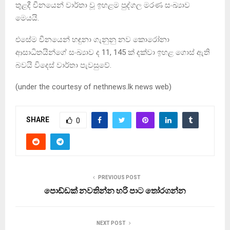
තුළදී චීනයෙන් වාර්තා වූ ඉහළම පුද්ගල මරණ සංඛ්‍යාව
මෙයයි.
එසේම චීනයෙන් හඳුනා ගැනුනු නව කොරෝනා
ආසාධිතයින්ගේ සංඛ්‍යාව ද 11, 145 ක් දක්වා ඉහළ ගොස් ඇති
බවයි විදෙස් වාර්තා පැවසුවේ.
(under the courtesy of nethnews.lk news web)
SHARE
0
PREVIOUS POST
පොඩ්ඩක් නවතින්න හරි පාට තෝරගන්න
NEXT POST