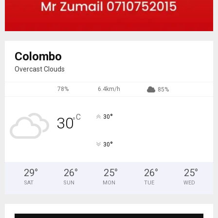
Colombo
Overcast Clouds
78%
6.4km/h
85%
°
C
30
30
°
°
30
29
°
26
°
25
°
26
°
25
°
SAT
SUN
MON
TUE
WED