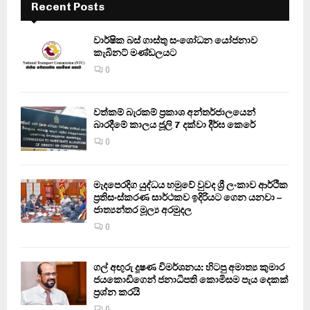
Recent Posts
වාර්ෂික බස් ගාස්තු සංශෝධන යෝජනාව
කැබිනට් මණ්ඩලයට
0
වත්කම් බැරකම් ප්‍රකාශ අන්තර්ජාලයෙන්
බාරදීමේ කාලය ජූලි 7 දක්වා දීර්ඝ කෙරේ
0
මැදපෙරදිග යුද්ධය හමුවේ වුවද ශ්‍රී ලංකාව ආර්ථික
ප්‍රතිසංස්කරණ සාර්ථකව ඉදිරියට ගෙන යනවා –
ජාත්‍යන්තර මූල්‍ය අරමුදල
0
ගල් අඟුරු දූෂණ විමර්ශනය: හිටපු අමාත්‍ය කුමාර
ජයකොඩිගෙන් ජනාධිපති කොමිසම පැය දෙකක්
ප්‍රශ්න කරයි
0