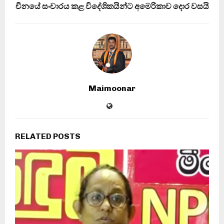
චීනයේ සංචාරය කළ විදේශිකයින්ට අමෙරිකාව දොර වසයි
Maimoonar
RELATED POSTS