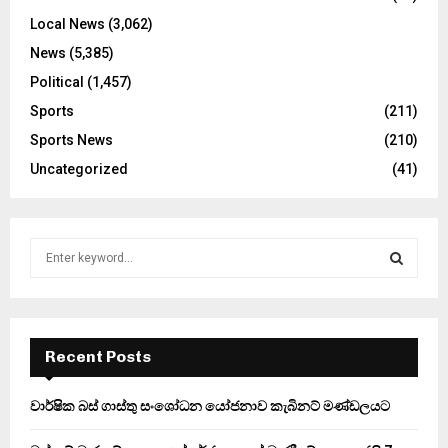
Local News
(3,062)
News
(5,385)
Political
(1,457)
Sports
(211)
Sports News
(210)
Uncategorized
(41)
S
e
a
S
r
c
E
h
Recent Posts
f
A
o
වාර්ෂික බස් ගාස්තු සංශෝධන යෝජනාව කැබිනට් මණ්ඩලයට
r
R
: