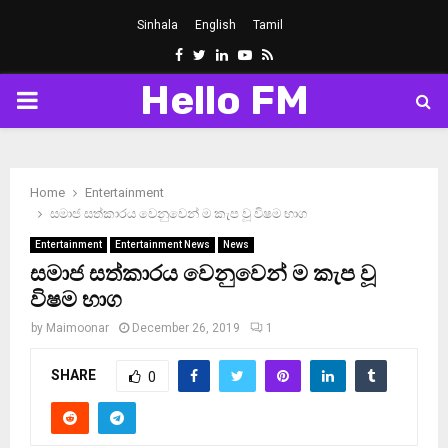
Sinhala
English
Tamil
Facebook
Twitter
Linkedin
Youtube
Rss
Hello FM
PRIMARY
MENU
Home
Entertainment
සමාජ සත්කා­රය වෙනු­වෙන් ම කැප වූ විෂම භාග
Entertainment
Entertainment News
News
සමාජ සත්කා­රය වෙනු­වෙන් ම කැප වූ
විෂම භාග
by
Maimoonar
December 26, 2019
1
SHARE
0