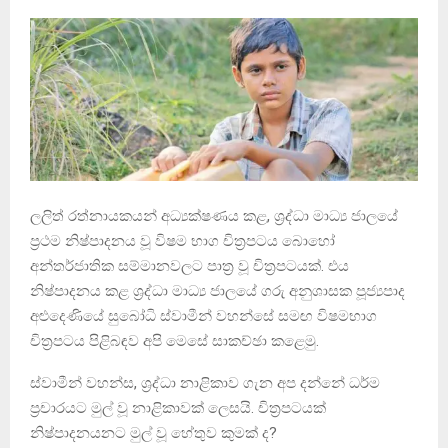
ලලිත් රත්නායකයන් අධ්‍යක්ෂණය කළ, ශ්‍රද්ධා මාධ්‍ය ජාලයේ
ප්‍රථම නිෂ්පාදනය වූ විෂම භාග චිත්‍රපටය බොහෝ
අන්තර්ජාතික සම්මානවලට පාත්‍ර වූ චිත්‍රපටයක්. එය
නිෂ්පාදනය කළ ශ්‍රද්ධා මාධ්‍ය ජාලයේ ගරු අනුශාසක පූජ්‍යපාද
අළුදෙණියේ සුබෝධි ස්වාමීන් වහන්සේ සමඟ විෂමභාග
චිත්‍රපටය පිළිබඳව අපි මෙසේ සාකච්ඡා කළෙමු.
ස්වාමීන් වහන්ස, ශ්‍රද්ධා නාළිකාව ගැන අප දන්නේ ධර්ම
ප්‍රචාරයට මුල් වූ නාළිකාවක් ලෙසයි. චිත්‍රපටයක්
නිෂ්පාදනයනට මුල් වූ හේතුව කුමක් ද?