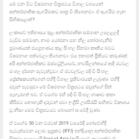
මේ වන විට විෂමභාග චිත්‍රපටය විශාල වශයෙන්
අන්තර්ජාතික ඇගයීමකට පාත්‍ර වී තිබෙනවා. ඒ ඇගයීම ගැන
සිහිකළොත්?
ලංකාවේ ඉතිහාසය තුළ අන්තර්ජාතික සම්මාන උලෙළලදී
වැඩිම සම්මාන, නාම යෝජනා සහ නිල තෝරාගැනීම්
ප්‍රමාණයක් ජයග්‍රහණය කළ සිංහල සිනමා කෘතිය බවට
විෂමභාග පත්වෙලා තිබෙනවා. එය ඉතාමත් ප්‍රීතියට කරුණක්.
අපි අන්තර්ජාතිකව ඕස්ට්‍රේලියාවේ, නවසීලන්තයේ ආදී රටවල
මංගල දර්ශන පැවැත්වූවා. ඒ රටවල්වල පදිංචි සිංහල
ප්‍රේක්ෂකයන්ගෙන් එහිදී විශාල ප්‍රතිචාරයක් ලැබුණා. එහිදී
ඔවුන් පැවසුවා මේ විෂමභාග චිත්‍රපටය ඔවුන්ගේ සිත්
පැහැරගත් බව. ඒ වගේම එහි පදිංචි සිංහල භාෂාව කතා
කිරීමට නොහැකි දරුවන් පවා ඉංග්‍රීසි උපසිරැසි සහිතව විකාශය
වූ නිසා මෙම චිත්‍රපටයට බො‍හෝ සංවේදී වුණා.
ඒ ‍වගේම 50 වන වරටත් 2019 වසරේදී ගෝවේහිදී
පැවැත්වෙන ලොව සුප්‍රකට (IFFI) ඉන්දියානු අන්තර්ජාතික
සිනමා උලෙළේදී Soul of Asia (ආසියාවේ ආධ්‍යාත්මය)