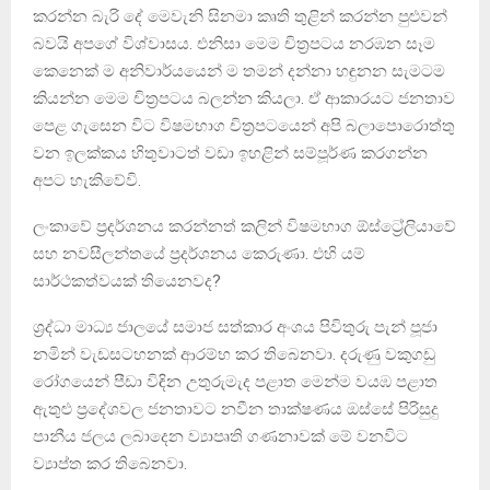
කරන්න බැරි දේ මෙවැනි සිනමා කෘති තුළින් කරන්න පුළුවන්
බවයි අපගේ විශ්වාසය. එනිසා මෙම චිත්‍රපටය නරඹන සෑම
කෙනෙක් ම අනිවාර්යයෙන් ම තමන් දන්නා හඳුනන සැමටම
කියන්න මෙම චිත්‍රපටය බලන්න කියලා. ඒ ආකාරයට ජනතාව‍
පෙළ ගැසෙන විට විෂමභාග චිත්‍රපටයෙන් අපි බලාපොරොත්තු
වන ඉලක්කය හිතුවාටත් වඩා ඉහළින් සම්පූර්ණ කරගන්න
අපට හැකිවේවි.
ලංකාවේ ප්‍රදර්ශනය කරන්නත් කලින් විෂමභාග ඕස්ට්‍රේලියාවේ
සහ නවසීලන්තයේ ප්‍රදර්ශනය කෙරුණා. එහි යම්
සාර්ථකත්වයක් තියෙනවද?
ශ්‍රද්ධා මාධ්‍ය ජාලයේ සමාජ සත්කාර අංශය පිවිතුරු පැන් පූජා
නමින් වැඩසටහනක් ආරම්භ කර තිබෙනවා. දරුණු වකුගඩු
රෝගයෙන් පීඩා විඳින උතුරුමැද පළාත මෙන්ම වයඹ පළාත
ඇතුළු ප්‍රදේශවල ජනතාවට නවීන තාක්ෂණය ඔස්සේ පිරිසුදු
පානීය ජලය ලබාදෙන ව්‍යාපෘති ගණනාවක් මේ වනවිට
ව්‍යාප්ත කර තිබෙනවා.