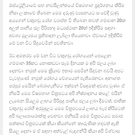
ඕස්ට්‍රේලියාවේ සහ නවසීලන්තයේ විෂමභාග ප්‍රදර්ශනය කිරීම
නිසා ලංකාවේ තිබෙන මෙම දරුණු ව්‍යසනයට සංවේදී වුණු
අයගෙන් වකුගඩු රෝග ව්‍යාප්ත වී තිබෙන තවත් ගම්මාන 20ක
අලුත් පානීය ජල පිරිපහදු මධ්‍යස්ථාන 20ක් ඉදිකිරීම සඳහා
අවශ්‍ය මූල්‍යමය ප්‍රතිපාදන ලැබිලා තියෙනවා. ඒවායේ ඉදිකිරීම්
මේ වන විට සිදුවෙමින් පවතිනවා.
ඊට අමතරව මේ වන විට වකුගඩු රෝගයෙන් පෙළෙන
ගම්මාන 35කට නොකඩවා සෑම දිනයක ම අපි ජලය ලබා
දෙනවා. නමුත් මෙම ක්‍රියාව ඉතාම සෙමින් සිදුවන බවයි අපට
වැටහුණේ. නමුත් රෝගය වේගයෙන් පැතිරෙනවා. අනාගත
පරපුර මෙයින් බේරාගැනීමට ඉක්මන් විසඳුමක් අවශ්‍ය වුණා. ඒ
නිසයි මෙම විෂමභාග චිත්‍රපටය අපි නිෂ්පාදනය කළේ. එයින්
ලැබෙන සියලුම ලාභය පිරිසුදු පානීය ජලය ලබා දීමටත්, ජාතික
වකුගඩු රෝගී අරමුදලට මෙම චිත්‍රපටයේ ලාභය බැර කිරීමටත්
අපි බලාපොරොත්තු වෙනවා. එනිසයි මෙම චිත්‍රපටයට සමාජ
සත්කාර චිත්‍රපටයක් කියා කියන්නේ. කාරුණික හදවත් ඇති
සියලු දෙනා ම ඒ සඳහා අත්වැල් බැඳගනියි කියා අපි විශ්වාස