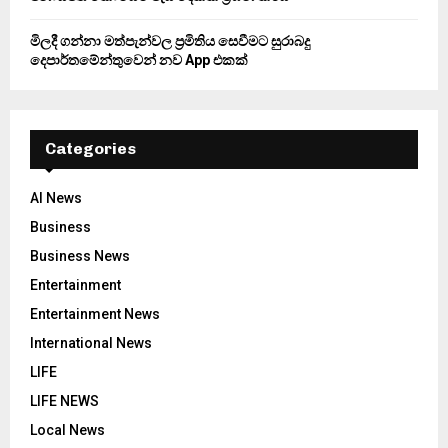
මිලදී ගන්නා මත්පැන්වල ප්‍රමිතිය සෙවීමට සුරාබදු
දෙපාර්තමේන්තුවෙන් නව App එකක්
Categories
AI News
Business
Business News
Entertainment
Entertainment News
International News
LIFE
LIFE NEWS
Local News