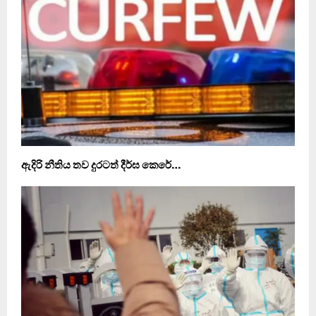
ඇදිරි නීතිය තව දුරටත් දීර්ඝ කෙරේ…