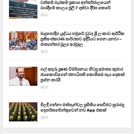
වත්කම් බැරකම් ප්‍රකාශ අන්තර්ජාලයෙන්
බාරදීමේ කාලය ජූලි 7 දක්වා දීර්ඝ කෙරේ
0
මැදපෙරදිග යුද්ධය හමුවේ වුවද ශ්‍රී ලංකාව ආර්ථික
ප්‍රතිසංස්කරණ සාර්ථකව ඉදිරියට ගෙන යනවා –
ජාත්‍යන්තර මූල්‍ය අරමුදල
0
ගල් අඟුරු දූෂණ විමර්ශනය: හිටපු අමාත්‍ය කුමාර
ජයකොඩිගෙන් ජනාධිපති කොමිසම පැය දෙකක්
ප්‍රශ්න කරයි
0
මිලදී ගන්නා මත්පැන්වල ප්‍රමිතිය සෙවීමට සුරාබදු
දෙපාර්තමේන්තුවෙන් නව App එකක්
0