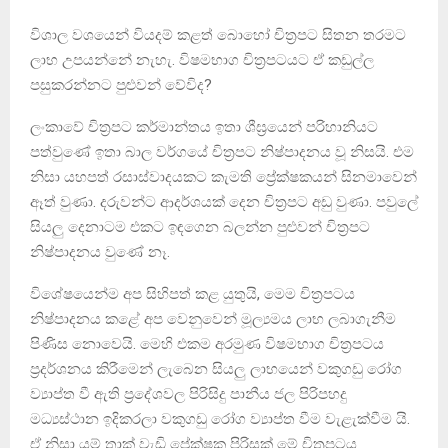
විශාල වශයෙන් වියදම් කළත් බොහෝ චිත්‍රපට සිතන තරමට
ලාභ උපයන්නේ නැහැ. විෂමභාග චිත්‍රපටයට ඒ කඩුල්ල
පසුකරන්නට පුළුවන් වේවිද?
ලංකාවේ චිත්‍රපට කර්මාන්තය ඉතා ශීඝ්‍රයෙන් පරිහානියට
පත්වුණේ ඉතා බාල වර්ගයේ චිත්‍රපට නිෂ්පාදනය වූ නිසයි. එම
නිසා යහපත් රසාස්වාදයකට කැමති ප්‍රේක්ෂකයන් සිනමාවෙන්
ඈත් වුණා. දරුවන්ට ආදර්ශයක් දෙන චිත්‍රපට අඩු වුණා. පවුලේ
සියලු දෙනාටම එකට ඉඳගෙන බලන්න පුළුවන් චිත්‍රපට
නිෂ්පාදනය වුණේ නෑ.
විශේෂයෙන්ම අප සිහිපත් කළ යුතුයි, මෙම චිත්‍රපටය
නිෂ්පාදනය කළේ අප වෙනුවෙන් මූල්‍යමය ලාභ ලබාගැනීම
පිණිස නොවෙයි. මෙහි එකම අරමුණ විෂමභාග චිත්‍රපටය
ප්‍රදර්ශනය කිරීමෙන් ලැබෙන සියලු ලාභයෙන් වකුගඩු රෝග
ව්‍යාප්ත වී ඇති ප්‍රදේශවල පිරිසිදු පානීය ජල පිරිපහදු
මධ්‍යස්ථාන ඉදිකරලා වකුගඩු රෝග ව්‍යාප්ත වීම වැළැක්වීම යි.
ඒ නිසා යම් තාක් වැඩි ප්‍රේක්ෂක පිරිසක් මේ චිත්‍රපටය