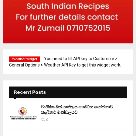
You need to fill API key to Customize >
Weather widget
General Options > Weather API Key to get this widget work.
Recent Posts
වාර්ෂික බස් ගාස්තු සංශෝධන යෝජනාව
කැබිනට් මණ්ඩලයට
0