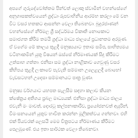
අපගේ ගුරුදේවෝත්තම පින්වත් ලොකු ස්වාමීන් වහන්සේගේ
අනුශාසකත්වයෙන් ශ්‍රද්ධා රූපවාහිනිය ආරම්භ කරලා මේ වන
විට වසර හතකට ආසන්න වෙලා තිබෙනවා. බුදුරජාණන්
වහන්සේගේ නිර්මල ශ්‍රී සද්ධර්මය විකෘති නොකොට
සමාජගත කිරීම තමයි ශ්‍රද්ධා මාධ්‍ය ජාලයේ ප්‍රධානතම අරමුණ.
ඒ වගේම මේ කාලය තුළදී මනුෂ්‍යයාට ඉතාම සමීප, සාහිත්‍යමය
වටිනාකමින් යුතු විෂයන් ඔස්සේ නිර්මාණයක් සිදු කිරීමට
උත්සාහ ගත්තා. එනිසා සම ශ්‍රද්ධා නාළිකාව ගෙවුණු වසර
කිහිපය තුළදී ලංකාවේ පැවැති සම්මාන උලෙළලදී බොහෝ
වැඩසටහන් උදෙසා සම්මානයට පාත්‍ර වුණා.
මනුෂ්‍ය වර්ගයාට යහපත සැලසීම සඳහා කලාව කියන
ක්ෂේත්‍රය අතිශය ප්‍රබල මාධ්‍යයක්. එනිසා ශ්‍රද්ධා මාධ්‍ය ජාලය
එවැනි මං මාවත්, දොරටු කල්පනාකාරීව, ප්‍රයෝජනවත් අයුරින්,
වීමංසනයෙන් යුතුව භාවිත කරන්න මූලිකත්වය ගන්නවා. එහි
එක් පියවරක් ලෙසයි මෙම චිත්‍රපටය නිර්මාණය කිරීමට
පෙලඹුණේ. එය ඉතා සාර්ථක වෙලා තිබෙනවා.