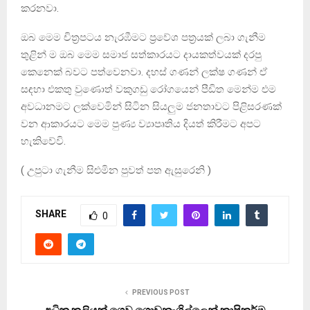
කරනවා.
ඔබ මෙම චිත්‍රපටය නැරඹීමට ප්‍රවේශ පත්‍රයක් ලබා ගැනීම
තුළින් ම ඔබ මෙම සමාජ සත්කාරයට දායකත්වයක් දරපු
කෙනෙක් බවට පත්වෙනවා. දහස් ගණන් ලක්ෂ ගණන් ඒ
සඳහා එකතු වුණොත් වකුගඩු රෝගයෙන් පීඩිත මෙන්ම එම
අවධානමට ලක්වෙමින් සිටින සියලුම ජනතාවට පිළිසරණක්
වන ආකාරයට මෙම පුණ්‍ය ව්‍යාපෘතිය දියත් කිරීමට අපට
හැකිවේවි.
( උපුටා ගැනීම සිළුමින පුවත් පත ඇසුරෙනි )
SHARE
0
PREVIOUS POST