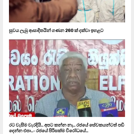
සුවය ලැබු ආසාදිතයින් ගණන 260 ක් දක්වා ඉහළට
රට වැසීම වැරදියි.. අපට කන්න නෑ.. රජයේ සේවකයන්ටත් පඩි
දෙන්න එපා..- රජයේ පිරිසක්ම විරෝධයේ..