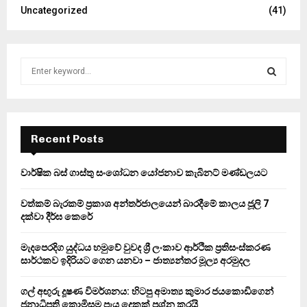
Uncategorized
(41)
S
e
a
S
r
c
E
h
Recent Posts
f
A
o
වාර්ෂික බස් ගාස්තු සංශෝධන යෝජනාව කැබිනට් මණ්ඩලයට
r
R
:
වත්කම් බැරකම් ප්‍රකාශ අන්තර්ජාලයෙන් බාරදීමේ කාලය ජූලි 7
C
දක්වා දීර්ඝ කෙරේ
H
මැදපෙරදිග යුද්ධය හමුවේ වුවද ශ්‍රී ලංකාව ආර්ථික ප්‍රතිසංස්කරණ
සාර්ථකව ඉදිරියට ගෙන යනවා – ජාත්‍යන්තර මූල්‍ය අරමුදල
ගල් අඟුරු දූෂණ විමර්ශනය: හිටපු අමාත්‍ය කුමාර ජයකොඩිගෙන්
ජනාධිපති කොමිසම පැය දෙකක් ප්‍රශ්න කරයි