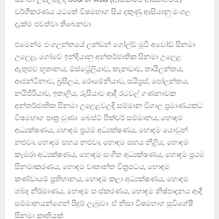
වර්ගීකරණය යටතේ විෂමභාග සිය දකුණු ආසියානු මංගල
දැක්ම පවත්වා තිබෙනවා.
එමෙන්ම එංගලන්තයේ ලන්ඩන් ගෝල්ඩ් මූවී අවෝඩ් සිනමා
උලෙළ, ගෝවේ ඉන්දියානු අන්තර්ජාතික සිනමා උලෙළ
ඇතුළුව භූතානය, ඕස්ට්‍රේලියාව, කැනඩාව, තායිලන්තය,
ආජන්ටිනාව, බ්‍රසීලය, රොමේනියාව, සයිප්‍රස්, පෝලන්තය,
නයිජීරියාව, ඉතාලිය, රුසියාව ආදී රටවල් ගණනාවක
අන්තර්ජාතික සිනමා උලෙළවලදී සම්මාන විශාල ප්‍රමාණයකට
විෂමභාග පාත්‍ර වුණා. බෙස්ට් පික්චර් සම්මානය, හොඳම
අධ්‍යක්ෂණය, හොඳම ප්‍රථම අධ්‍යක්ෂණය, හොඳම යොවුන්
නළුවා, හොඳම සහය නළුවා, හොඳම සහය නිළිය, හොඳම
කැමරා අධ්‍යක්ෂණය, හොඳම සංගීත අධ්‍යක්ෂණය, හොඳම ප්‍රථම
සිනමාකරණය, හොඳම වෘතාන්ත චිත්‍රපටය, හොඳම
කණ්ඩායම් ප්‍රතිභානය, හොඳම කලා අධ්‍යක්ෂණය, හොඳම
ශබ්ද නිර්මාණය, හොඳම සංස්කරණය, හොඳම නිෂ්පාදනය ආදී
සම්මානයන්ගෙන් පිදුම් ලැබුවා. ඒ නිසා විෂමභාග සුවිශේෂී
සිනමා කෘතියක්.