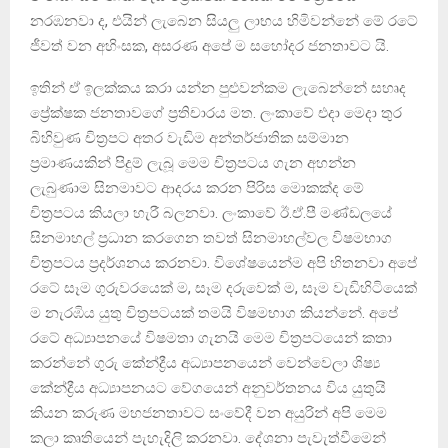
නරඹනවා ද, එයින් ලැබෙන සියලු ලාභය හිමිවන්නේ මේ රටේ
ජීවත් වන අහිංසක, අසරණ අපේ ම සහෝදර ජනතාවට යි.
ඉතින් ඒ ඉලක්කය කරා යන්න පුළුවන්කම ලැබෙන්නේ සහෘද
ප්‍රේක්ෂක ජනතාවගේ ප්‍රතිචාරය මත. ලංකාවේ එදා මෙදා තුර
බිහිවුණ චිත්‍රපට අතර වැඩිම අන්තර්ජාතික සම්මාන
ප්‍රමාණයකින් පිදුම් ලැබූ මෙම චිත්‍රපටය ගැන අහන්න
ලැබුණාම සිනමාවට ආදරය කරන පිරිස මොකක්ද මේ
චිත්‍රපටය කියලා හැරී බලනවා. ලංකාවේ ඊ.ඒ.පී මණ්ඩලයේ
සිනමාහල් ප්‍රධාන කරගෙන තවත් සිනමාහල්වල විෂමභාග
චිත්‍රපටය ප්‍රදර්ශනය කරනවා. විශේෂයෙන්ම අපි හිතනවා අපේ
රටේ සෑම ගුරුවරයෙක් ම, සෑම දරුවෙක් ම, සෑම වැඩිහිටියෙක්
ම නැරඹිය යුතු චිත්‍රපටයක් තමයි විෂමභාග කියන්නේ. අපේ
රටේ අධ්‍යාපනයේ විෂමතා ගැනයි මෙම චිත්‍රපටයෙන් කතා
කරන්නේ ගුරු කේන්ද්‍රීය අධ්‍යාපනයෙන් වෙන්වෙලා ශිෂ්‍ය
කේන්ද්‍රීය අධ්‍යාපනයට වේගයෙන් අනුවර්තනය විය යුතුයි
කියන කරුණ මහජනතාවට සංවේදී වන අයුරින් අපි මෙම
කලා කෘතියෙන් පැහැදිලි කරනවා. දේශනා පැවැත්වීමෙන්