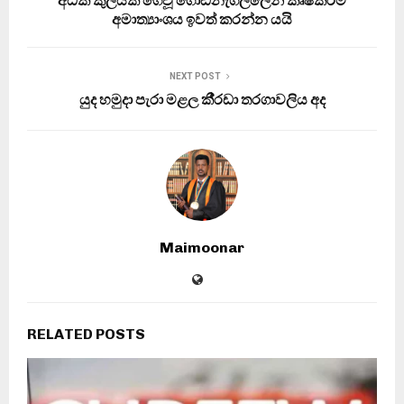
අධික කුලියක් ගෙවූ ගොඩනැගිල්ලෙන් කෘෂිකර්ම
අමාත්‍යාංශය ඉවත් කරන්න යයි
NEXT POST
යුද හමුදා පැරා මළල කී‍්‍රඩා තරගාවලිය අද
Maimoonar
RELATED POSTS