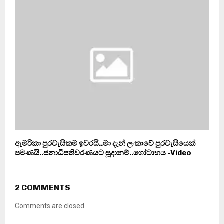
ඇමරිකා පුරවැසිකම ඉවරයි..මා දැන් ලංකාවේ පුරවැසියෙක්
පමණයි..ජනාධිපතිවරණයට සූදානම්..ගෝටාභය -Video
2 COMMENTS
Comments are closed.