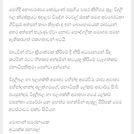
මෙහිදී අනාවරණය කෙරුණේ පසුගිය වසර කිහිපය තුළ විදුලි
බල ක්ෂේත්‍රයට අදාළව විදේශ රටවල් රැසක් සමග අවබෝධතා
ගිවිසුම් අත්සන් තබා තිබුණ ද ඉන් බොහොමයක් රාජ්‍යයන්
අතර අත්සන් තැබුණු ඒවා නොව පෞද්ගලික සමාගම් සමඟ
ඇතිකරගත් එකගතාවන් බවයි.
එබැවින් ඒවා ක්‍රියාත්මක කිරීමේ දී නිසි අධ්‍යයනයන් සිදු
කරමින් රටට හිතකර අන්දමින් කටයුතු කිරීමේ වැදගත්කම
ජනාධිපතිතුමා පෙන්වා දුන්නේය.
විදුලිබල හා බලශක්ති අමාත්‍ය මහින්ද අමරවීර, රාජ්‍ය අමාත්‍ය
මහින්දානන්ද අලුත්ගමගේ, ජනාධිපති ලේකම් ආචාර්ය පි.බී.
ජයසුන්දර, විදුලිබල හා බලශක්ති අමාත්‍යාංශයේ ලේකම්
වසන්තා පෙරේරා යන මහත්ම මහත්මින් ඇතුලු පිරිසක් මෙම
අවස්ථාවට එක්ව සිටියහ.
මොහාන් සමරනායක
අධ්‍යක්ෂ ජනරාල්