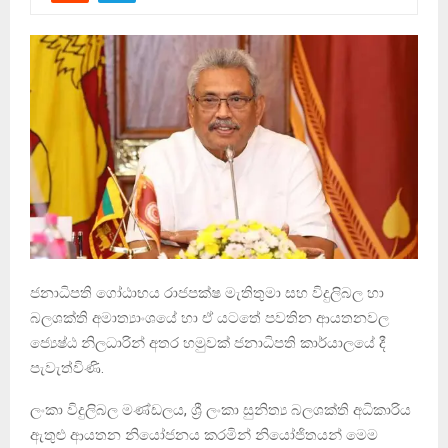
ජනාධිපති ගෝඨාභය රාජපක්ෂ මැතිතුමා සහ විදුලිබල හා
බලශක්ති අමාත්‍යාංශයේ හා ඒ යටතේ පවතින ආයතනවල
ජ්‍යෙෂ්ඨ නිලධාරින් අතර හමුවක් ජනාධිපති කාර්යාලයේ දී
පැවැත්විණි.
ලංකා විදුලිබල මණ්ඩලය, ශ්‍රී ලංකා සුනිත්‍ය බලශක්ති අධිකාරිය
ඇතුළු ආයතන නියෝජනය කරමින් නියෝජිතයන් මෙම