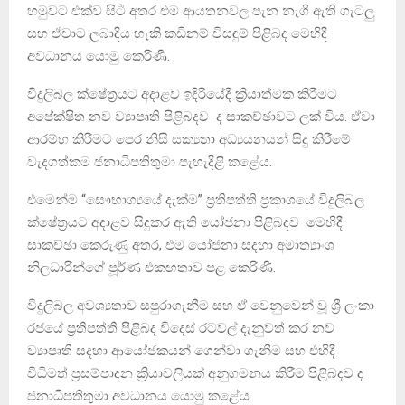
හමුවට එක්ව සිටී අතර එම ආයතනවල පැන නැගී ඇති ගැටලු
සහ ඒවාට ලබාදිය හැකි කඩිනම් විසඳුම් පිළිබද මෙහිදී
අවධානය යොමු කෙරිණි.
විදුලිබල ක්ෂේත්‍රයට අදාළව ඉදිරියේදී ක්‍රියාත්මක කිරීමට
අපේක්ෂිත නව ව්‍යාපෘති පිළිබදව ද සාකච්ඡාවට ලක් විය. ඒවා
ආරම්භ කිරීමට පෙර නිසි සක්‍යතා අධ්‍යයනයන් සිදු කිරීමේ
වැදගත්කම ජනාධිපතිතුමා පැහැදිළි කළේය.
එමෙන්ම “සෞභාග්‍යයේ දැක්ම” ප්‍රතිපත්ති ප්‍රකාශයේ විදුලිබල
ක්ෂේත්‍රයට අදාළව සිදුකර ඇති යෝජනා පිළිබදව මෙහිදී
සාකච්ඡා කෙරුණු අතර, එම යෝජනා සදහා අමාත්‍යාංශ
නිලධාරින්ගේ පූර්ණ එකඟතාව පළ කෙරිණි.
විදුලිබල අවශ්‍යතාව සපුරාගැනීම සහ ඒ වෙනුවෙන් වූ ශ්‍රී ලංකා
රජයේ ප්‍රතිපත්ති පිළිබද විදෙස් රටවල් දැනුවත් කර නව
ව්‍යාපෘති සදහා ආයෝජකයන් ගෙන්වා ගැනීම සහ එහිදී
විධිමත් ප්‍රසම්පාදන ක්‍රියාවලියක් අනුගමනය කිරීම පිළිබදව ද
ජනාධිපතිතුමා අවධානය යොමු කළේය.