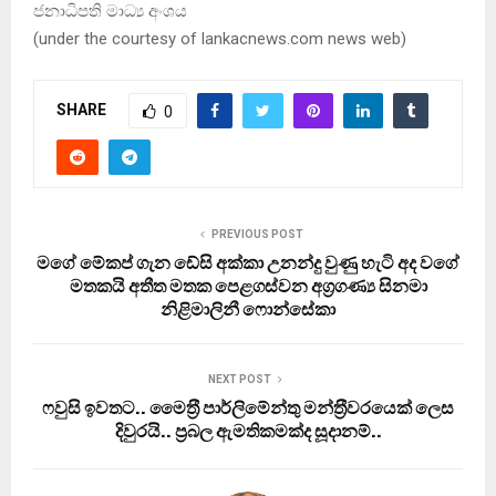
ජනාධිපති මාධ්‍ය අංශය
(under the courtesy of lankacnews.com news web)
SHARE
0
PREVIOUS POST
මගේ මේකප් ගැන ඩේසි අක්කා උනන්දු වුණු හැටි අද වගේ
මතකයි අතීත මතක පෙළගස්වන අග්‍රගණ්‍ය සිනමා
නිළිමාලිනී ෆොන්සේකා
NEXT POST
ෆවුසි ඉවතට.. මෛත‍්‍රී පාර්ලිමේන්තු මන්ත‍්‍රීවරයෙක් ලෙස
දිවුරයි.. ප‍්‍රබල ඇමතිකමක්ද සූදානම්..