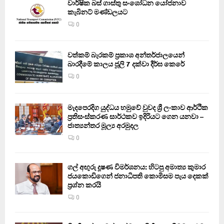
වාර්ෂික බස් ගාස්තු සංශෝධන යෝජනාව
කැබිනට් මණ්ඩලයට
0
වත්කම් බැරකම් ප්‍රකාශ අන්තර්ජාලයෙන්
බාරදීමේ කාලය ජූලි 7 දක්වා දීර්ඝ කෙරේ
0
මැදපෙරදිග යුද්ධය හමුවේ වුවද ශ්‍රී ලංකාව ආර්ථික
ප්‍රතිසංස්කරණ සාර්ථකව ඉදිරියට ගෙන යනවා –
ජාත්‍යන්තර මූල්‍ය අරමුදල
0
ගල් අඟුරු දූෂණ විමර්ශනය: හිටපු අමාත්‍ය කුමාර
ජයකොඩිගෙන් ජනාධිපති කොමිසම පැය දෙකක්
ප්‍රශ්න කරයි
0