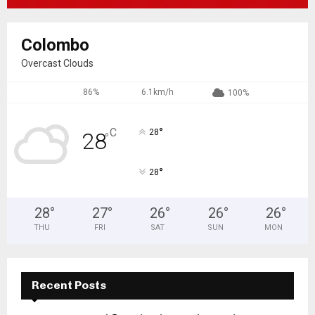
Colombo
Overcast Clouds
86%
6.1km/h
100%
°
C
28
28
°
°
28
28
°
27
°
26
°
26
°
26
°
THU
FRI
SAT
SUN
MON
Recent Posts