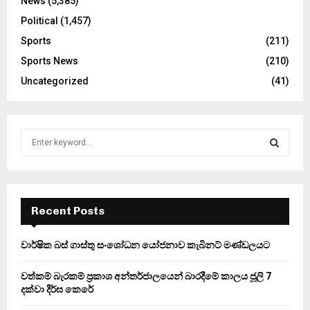
News
(5,385)
Political
(1,457)
Sports
(211)
Sports News
(210)
Uncategorized
(41)
S
e
a
S
r
c
E
h
Recent Posts
f
A
o
වාර්ෂික බස් ගාස්තු සංශෝධන යෝජනාව කැබිනට් මණ්ඩලයට
r
R
:
වත්කම් බැරකම් ප්‍රකාශ අන්තර්ජාලයෙන් බාරදීමේ කාලය ජූලි 7
C
දක්වා දීර්ඝ කෙරේ
H