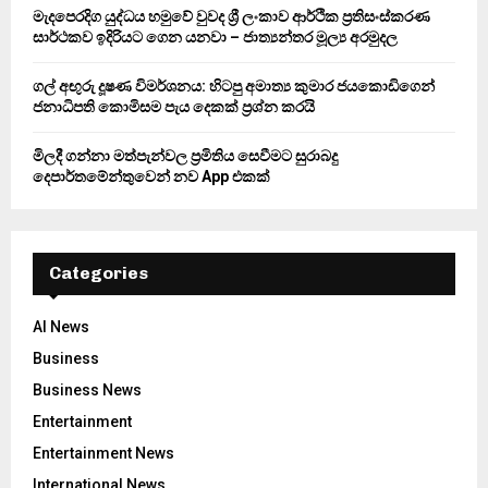
මැදපෙරදිග යුද්ධය හමුවේ වුවද ශ්‍රී ලංකාව ආර්ථික ප්‍රතිසංස්කරණ
සාර්ථකව ඉදිරියට ගෙන යනවා – ජාත්‍යන්තර මූල්‍ය අරමුදල
ගල් අඟුරු දූෂණ විමර්ශනය: හිටපු අමාත්‍ය කුමාර ජයකොඩිගෙන්
ජනාධිපති කොමිසම පැය දෙකක් ප්‍රශ්න කරයි
මිලදී ගන්නා මත්පැන්වල ප්‍රමිතිය සෙවීමට සුරාබදු
දෙපාර්තමේන්තුවෙන් නව App එකක්
Categories
AI News
Business
Business News
Entertainment
Entertainment News
International News