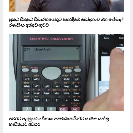
ප්‍රකට චිත්‍රපට විචාරකයෙකුට පහරදීමේ චෝදනාව මත හේමාල්
රණසිංහ අත්අඩංගුවට
මෙරට පළමුවරට විභාග අපේක්ෂකයින්ට ඝණක යන්ත්‍ර
භාවිතයට අවසර