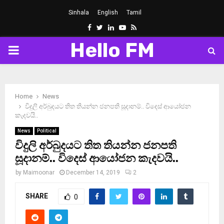
Sinhala
English
Tamil
Facebook
Twitter
Linkedin
Youtube
Rss
Hello FM
PRIMARY
MENU
Home
News
විදුලි අර්බුදයට තිත තියන්න ජනපති සූදානම්.. විදෙස් ආයෝජන
කැදවයි..
News
Political
විදුලි අර්බුදයට තිත තියන්න ජනපති
සූදානම්.. විදෙස් ආයෝජන කැදවයි..
by
Maimoonar
December 14, 2019
2
SHARE
0