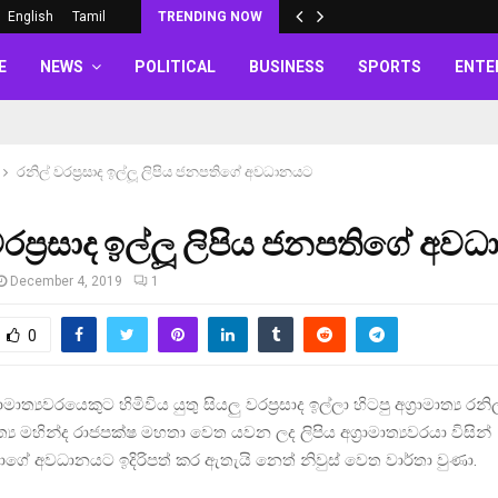
English
Tamil
TRENDING NOW
E
NEWS
POLITICAL
BUSINESS
SPORTS
ENTE
රනිල් වරප‍්‍රසාද ඉල්ලූ ලිපිය ජනපතිගේ අවධානයට
වරප‍්‍රසාද ඉල්ලූ ලිපිය ජනපතිගේ අ
December 4, 2019
1
0
්‍රාමාත්‍යවරයෙකුට හිමිවිය යුතු සියලු වරප‍්‍රසාද ඉල්ලා හිටපු අග‍්‍රාමාත්‍ය රනිල්
ාත්‍ය මහින්ද රාජපක්ෂ මහතා වෙත යවන ලද ලිපිය අග‍්‍රාමාත්‍යවරයා විසින්
ගේ අවධානයට ඉදිරිපත් කර ඇතැයි නෙත් නිවුස් වෙත වාර්තා වුණා.