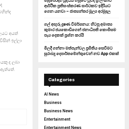
මැදපෙරදිග යුද්ධය හමුවේ වුවද ශ්‍රී ලංකාව
ාද
ආර්ථික ප්‍රතිසංස්කරණ සාර්ථකව ඉදිරියට
ගෙන යනවා – ජාත්‍යන්තර මූල්‍ය අරමුදල
මහින්ද
ගල් අඟුරු දූෂණ විමර්ශනය: හිටපු අමාත්‍ය
කුමාර ජයකොඩිගෙන් ජනාධිපති කොමිසම
ාලයට අයත්
පැය දෙකක් ප්‍රශ්න කරයි
විසින් ඉල්ලා
මිලදී ගන්නා මත්පැන්වල ප්‍රමිතිය සෙවීමට
සුරාබදු දෙපාර්තමේන්තුවෙන් නව App එකක්
යෙකු ද ලබා
ලා ඇත්තේ.
Categories
AI News
Business
Business News
Entertainment
Entertainment News