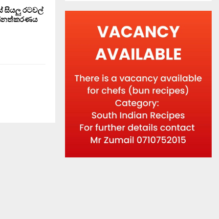
 සියලු රටවල්
එන්නත්කරණය