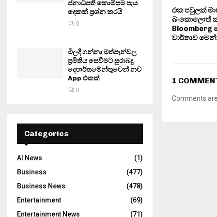
ජනාධිපති කොමිසම පැය
එක පවුලක් මාස 
දෙකක් ප්‍රශ්න කරයි
බංකොලොත් කල
0
Bloomberg ලෝ
වාර්තාව මෙ
මිලදී ගන්නා මත්පැන්වල
ප්‍රමිතිය සෙවීමට සුරාබදු
දෙපාර්තමේන්තුවෙන් නව
App එකක්
1 COMMEN
0
Comments are 
Categories
AI News
(1)
Business
(477)
Business News
(478)
Entertainment
(69)
Entertainment News
(71)