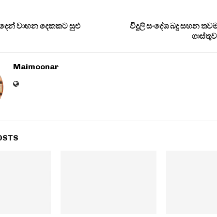
බද්දෙන් වාහන දෙකකට සුළු
විදුලි සංදේශ බදු සහන තව
ගාස්තු
Maimoonar
OSTS