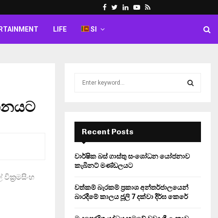
Facebook
Twitter
Linkedin
Youtube
Rss
RTAINMENT
LIFE
SI
S
e
a
වධානයට
S
r
c
E
h
Recent Posts
f
A
o
වාර්ෂික බස් ගාස්තු සංශෝධන යෝජනාව
r
R
කැබිනට් මණ්ඩලයට
:
 වික‍්‍රමසිංහ
C
වත්කම් බැරකම් ප්‍රකාශ අන්තර්ජාලයෙන්
බාරදීමේ කාලය ජූලි 7 දක්වා දීර්ඝ කෙරේ
H