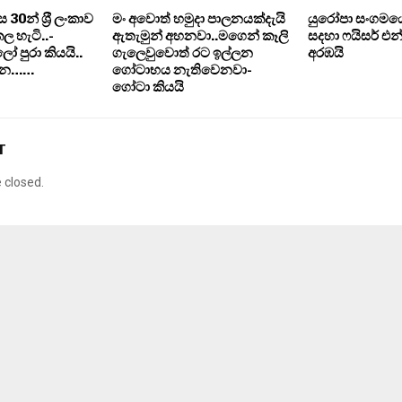
30න් ශ‍්‍රී ලංකාව
මං අවොත් හමුදා පාලනයක්දැයි
යුරෝපා සංගමයේ
 හැටි..-
ඇතැමුන් අහනවා..මගෙන් කෑලි
සදහා ෆයිසර් 
 පුරා කියයි..
ගැලෙවුවොත් රට ඉල්ලන
අරඹයි
න්න……
ගෝටාභය නැතිවෙනවා-
ගෝටා කියයි
T
closed.