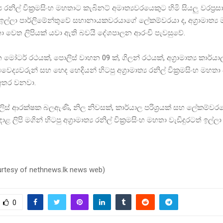
ත්‍ය රනිල් වික‍්‍රමසිංහ මහතාට කැබිනට් අමාත්‍යවරයෙකුට හිමි සියලු වරප‍්‍රස
ඉල්ලා පාර්ලිමේන්තුවේ සභානායකවරයාගේ ලේකම්වරයා ද, අග‍්‍රාමාත්‍ය 
 වෙත ලිපියක් යවා ඇති බවයි දේශපාලන ආරංචි පැවසුවේ.
ෝටර් රථයක්, පොලිස් වාහන 09 ක්, ගිලන් රථයක්, අග‍්‍රාමාත්‍ය කාර්ය
ද්‍යවරුන් සහ හෙද හෙදියන් හිටපු අග‍්‍රාමාත්‍ය රනිල් වික‍්‍රමසිංහ මහතා 
ද අතර වනවා.
ිස් ආරක්ෂක බලඇණි, නිල නිවසක්, කාර්යාල පරිශ‍්‍රයක් සහ ලේකම්වර
 ලිපි මගින් හිටපු අග‍්‍රාමාත්‍ය රනිල් වික‍්‍රමසිංහ මහතා වැඩිදුරටත් ඉල්
urtesy of nethnews.lk news web)
0