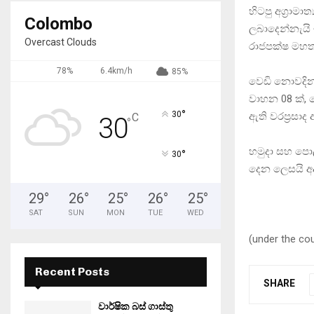
හිටපු අග‍්‍රාමා
Colombo
ලබාදෙන්නැයි 
Overcast Clouds
රාජපක්ෂ මහතා
78%
6.4km/h
85%
වෙඩි නොවදින ම
වාහන 08 ක්, වෛ
°
30
ඇති වරප‍්‍රසා
C
30
°
හමුදා සහ පොල
°
30
දෙන ලෙසයි අදාළ
29
°
26
°
25
°
26
°
25
°
SAT
SUN
MON
TUE
WED
(under the co
Recent Posts
SHARE
වාර්ෂික බස් ගාස්තු