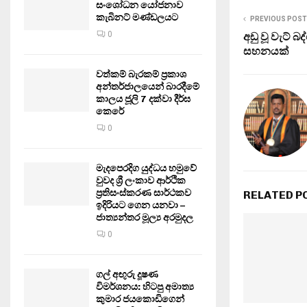
සංශෝධන යෝජනාව
කැබිනට් මණ්ඩලයට
PREVIOUS POST
0
අඩු වූ වැට් 
සහනයක්
වත්කම් බැරකම් ප්‍රකාශ
අන්තර්ජාලයෙන් බාරදීමේ
කාලය ජූලි 7 දක්වා දීර්ඝ
කෙරේ
0
මැදපෙරදිග යුද්ධය හමුවේ
වුවද ශ්‍රී ලංකාව ආර්ථික
ප්‍රතිසංස්කරණ සාර්ථකව
RELATED P
ඉදිරියට ගෙන යනවා –
ජාත්‍යන්තර මූල්‍ය අරමුදල
0
ගල් අඟුරු දූෂණ
විමර්ශනය: හිටපු අමාත්‍ය
කුමාර ජයකොඩිගෙන්