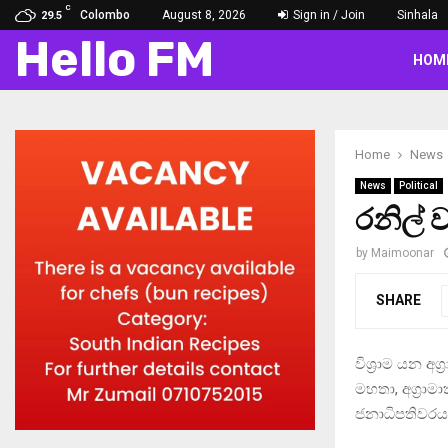
C
Colombo
August 8, 2026
Sign in / Join
Sinhala
29.5
Hello FM
HOM
Home
News
News
Political
රනිල් 
by
Maimoonar
SHARE
විශ‍්‍රාම යන අග‍
මහතා, අග‍්‍රාම
ජනාධිපතිවරයා