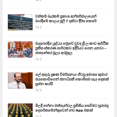
0
වත්කම් බැරකම් ප්‍රකාශ අන්තර්ජාලයෙන්
බාරදීමේ කාලය ජූලි 7 දක්වා දීර්ඝ කෙරේ
0
මැදපෙරදිග යුද්ධය හමුවේ වුවද ශ්‍රී ලංකාව ආර්ථික
ප්‍රතිසංස්කරණ සාර්ථකව ඉදිරියට ගෙන යනවා –
ජාත්‍යන්තර මූල්‍ය අරමුදල
0
ගල් අඟුරු දූෂණ විමර්ශනය: හිටපු අමාත්‍ය කුමාර
ජයකොඩිගෙන් ජනාධිපති කොමිසම පැය දෙකක්
ප්‍රශ්න කරයි
0
මිලදී ගන්නා මත්පැන්වල ප්‍රමිතිය සෙවීමට සුරාබදු
දෙපාර්තමේන්තුවෙන් නව App එකක්
0