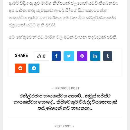
ආමර් විදිය ඇතුළු මාර්ග කිහිපයක් ජලයෙන් යටවී තිබෙනවා.
අප වාර්තාකරු පැවසුවේ ආමර් විදියේ සිට කොටහේන
මංසන්ධිය දක්වා වන මාර්ගය මේ වන විට සම්පුර්ණයෙන්ම
ජලයෙන් යටවී ඇති බවයි.
මේ හේතුවෙන් එම මාර්ග වල අධික වාහන තදබදයක් පවති.
SHARE
0
PREVIOUS POST
රනිල් එජාප නායකත්වය අතහරී.. නමුත් සජිත්ට
නායකත්වය නොදේ.. කිසිවෙකුට විරුද්ද වියනොහැකි
තරුණයෙක් නව නායකයා..
NEXT POST