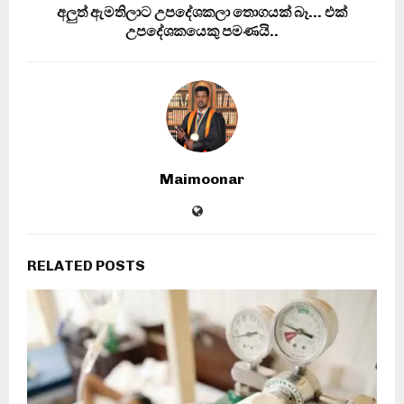
අලුත් ඇමතිලාට උපදේශකලා තොගයක් බෑ… එක්
උපදේශකයෙකු පමණයි..
Maimoonar
RELATED POSTS