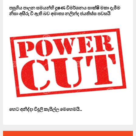
පසුගිය පාලන සමයන්හි දූෂණ විමර්ශනය සාක්ෂි මකා දැමීම
නිසා අසීරු වී ඇති බව අමාත්‍ය නලින්ද ජයතිස්ස පවසයි
හෙට අනිද්දා විදුලි කැපිල්ල මෙහෙමයි..