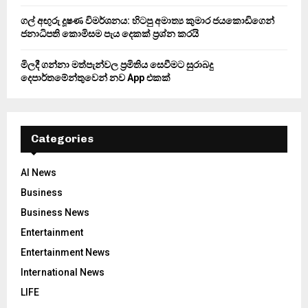
ගල් අඟුරු දූෂණ විමර්ශනය: හිටපු අමාත්‍ය කුමාර ජයකොඩිගෙන්
ජනාධිපති කොමිසම පැය දෙකක් ප්‍රශ්න කරයි
මිලදී ගන්නා මත්පැන්වල ප්‍රමිතිය සෙවීමට සුරාබදු
දෙපාර්තමේන්තුවෙන් නව App එකක්
Categories
AI News
Business
Business News
Entertainment
Entertainment News
International News
LIFE