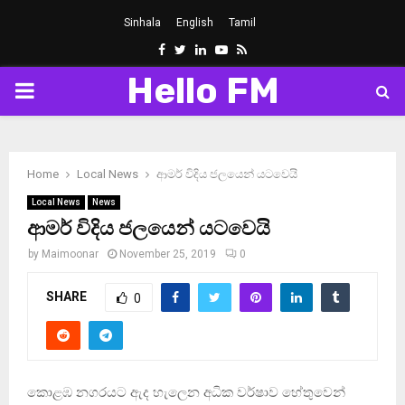
Sinhala
English
Tamil
Facebook
Twitter
Linkedin
Youtube
Rss
Hello FM
PRIMARY
MENU
Home
Local News
ආමර් විදිය ජලයෙන් යටවෙයි
Local News
News
ආමර් විදිය ජලයෙන් යටවෙයි
by
Maimoonar
November 25, 2019
0
SHARE
0
කොළඹ නගරයට ඇද හැලෙන අධික වර්ෂාව හේතුවෙන්