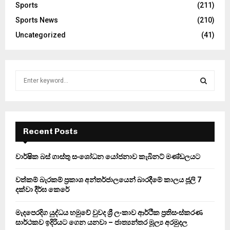
Sports
(211)
Sports News
(210)
Uncategorized
(41)
S
e
a
S
r
c
E
h
Recent Posts
f
A
o
වාර්ෂික බස් ගාස්තු සංශෝධන යෝජනාව කැබිනට් මණ්ඩලයට
r
R
:
වත්කම් බැරකම් ප්‍රකාශ අන්තර්ජාලයෙන් බාරදීමේ කාලය ජූලි 7
C
දක්වා දීර්ඝ කෙරේ
H
මැදපෙරදිග යුද්ධය හමුවේ වුවද ශ්‍රී ලංකාව ආර්ථික ප්‍රතිසංස්කරණ
සාර්ථකව ඉදිරියට ගෙන යනවා – ජාත්‍යන්තර මූල්‍ය අරමුදල