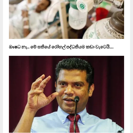
ඖෂධ නෑ.. මේ සතියේ රෝහල් පද්ධතියම කඩා වැටෙයි…