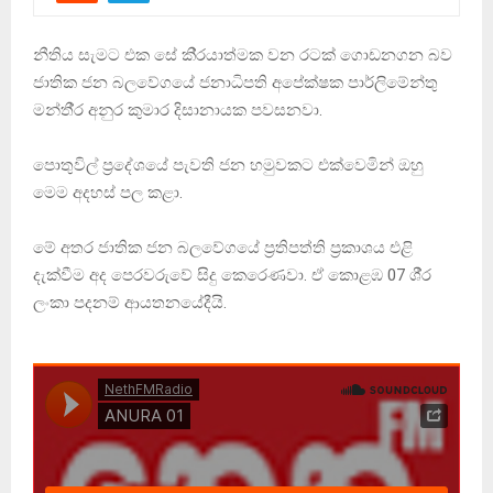
නීතිය සැමට එක සේ කි‍්‍රයාත්මක වන රටක් ගොඩනගන බව
ජාතික ජන බලවේගයේ ජනාධිපති අපේක්ෂක පාර්ලිමේන්තු
මන්තී‍්‍ර අනුර කුමාර දිසානායක පවසනවා.
පොතුවිල් ප‍්‍රදේශයේ පැවති ජන හමුවකට එක්වෙමින් ඔහු
මෙම අදහස් පල කළා.
මේ අතර ජාතික ජන බලවේගයේ ප‍්‍රතිපත්ති ප‍්‍රකාශය එළි
දැක්වීම අද පෙරවරුවේ සිදු කෙරෙණවා. ඒ කොළඹ 07 ශී‍්‍ර
ලංකා පදනම් ආයතනයේදීයි.