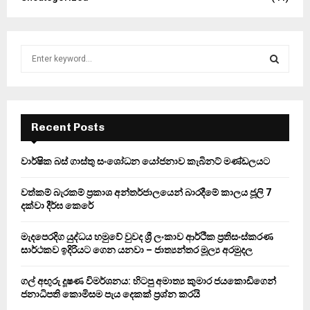
S
e
a
S
r
c
E
h
Recent Posts
f
A
o
වාර්ෂික බස් ගාස්තු සංශෝධන යෝජනාව කැබිනට් මණ්ඩලයට
r
R
:
වත්කම් බැරකම් ප්‍රකාශ අන්තර්ජාලයෙන් බාරදීමේ කාලය ජූලි 7
C
දක්වා දීර්ඝ කෙරේ
H
මැදපෙරදිග යුද්ධය හමුවේ වුවද ශ්‍රී ලංකාව ආර්ථික ප්‍රතිසංස්කරණ
සාර්ථකව ඉදිරියට ගෙන යනවා – ජාත්‍යන්තර මූල්‍ය අරමුදල
ගල් අඟුරු දූෂණ විමර්ශනය: හිටපු අමාත්‍ය කුමාර ජයකොඩිගෙන්
ජනාධිපති කොමිසම පැය දෙකක් ප්‍රශ්න කරයි