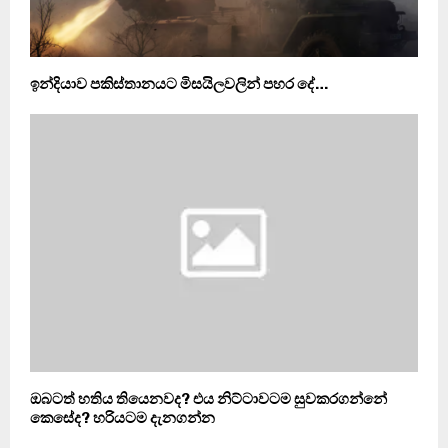
ඉන්දියාව පකිස්තානයට මිසයිලවලින් පහර දේ…
ඔබටත් හතිය තියෙනවද? එය නිට්ටාවටම සුවකරගන්නේ
කෙසේද? හරියටම දැනගන්න