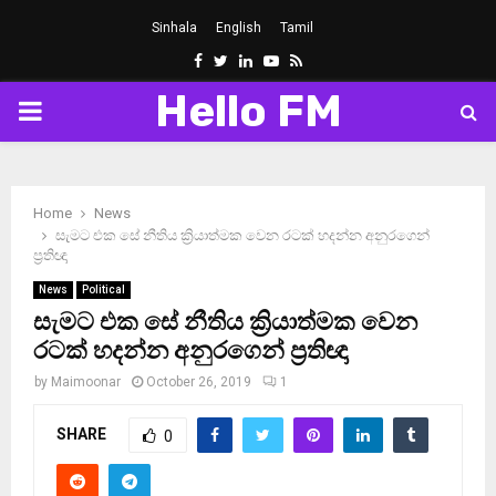
Sinhala
English
Tamil
Facebook
Twitter
Linkedin
Youtube
Rss
Hello FM
PRIMARY
MENU
Home
News
සැමට එක සේ නීතිය ක්‍රියාත්මක වෙන රටක් හදන්න අනුරගෙන්
ප්‍රතිඥා
News
Political
සැමට එක සේ නීතිය ක්‍රියාත්මක වෙන
රටක් හදන්න අනුරගෙන් ප්‍රතිඥා
by
Maimoonar
October 26, 2019
1
SHARE
0