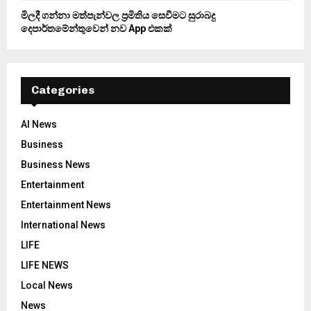
මිලදී ගන්නා මත්පැන්වල ප්‍රමිතිය සෙවීමට සුරාබදු
දෙපාර්තමේන්තුවෙන් නව App එකක්
Categories
AI News
Business
Business News
Entertainment
Entertainment News
International News
LIFE
LIFE NEWS
Local News
News