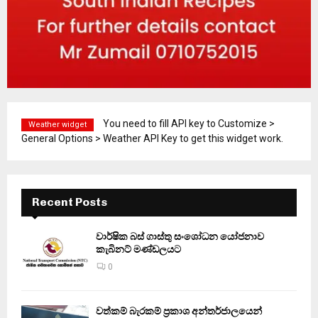
You need to fill API key to Customize >
Weather widget
General Options > Weather API Key to get this widget work.
Recent Posts
වාර්ෂික බස් ගාස්තු සංශෝධන යෝජනාව
කැබිනට් මණ්ඩලයට
0
වත්කම් බැරකම් ප්‍රකාශ අන්තර්ජාලයෙන්