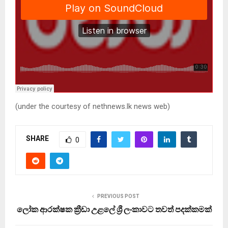
(under the courtesy of nethnews.lk news web)
SHARE
0
PREVIOUS POST
ලෝක ආරක්ෂක ක්‍රීඩා උළලේ ශ්‍රී ලංකාවට තවත් පදක්කමක්