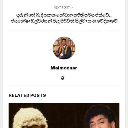
NEXT POST
ගුරුන් ගස් බැදි පතාක යෝධයා සජිත් සමග එක්වේ..
ජයඝෝෂා ඔල්වරසන් මැද මර්වින් සිල්වා හංස වේදිකාවේ
Maimoonar
RELATED POSTS