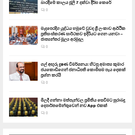
බාරදීමේ කාලය ජූලි 7 දක්වා දීර්ඝ කෙරේ
0
මැදපෙරදිග යුද්ධය හමුවේ වුවද ශ්‍රී ලංකාව ආර්ථික
ප්‍රතිසංස්කරණ සාර්ථකව ඉදිරියට ගෙන යනවා –
ජාත්‍යන්තර මූල්‍ය අරමුදල
0
ගල් අඟුරු දූෂණ විමර්ශනය: හිටපු අමාත්‍ය කුමාර
ජයකොඩිගෙන් ජනාධිපති කොමිසම පැය දෙකක්
ප්‍රශ්න කරයි
0
මිලදී ගන්නා මත්පැන්වල ප්‍රමිතිය සෙවීමට සුරාබදු
දෙපාර්තමේන්තුවෙන් නව App එකක්
0