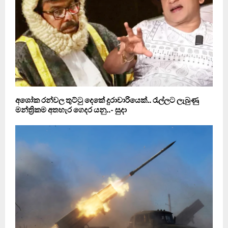
අශෝක රන්වල තුට්ටු දෙකේ දුරාචාරියෙක්.. රැල්ලට ලැබුණු
මන්ත්‍රිකම අතහැර ගෙදර යනු..- සුදා