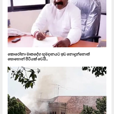
කොරෝනා මෘතදේහ භූමදානයට ඉඩ නොදුන්නොත්
සොහොන් පිටියක් වෙයි..