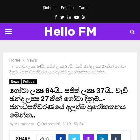
Sinhala
English
Tamil
Facebook
Twitter
Linkedin
Youtube
Rss
Hello FM
PRIMARY
MENU
Home
News
ගෝටා ලක්‍ෂ 64යි.. සජිත් ලක්‍ෂ 37යි.. වැඩි ඡන්ද ලක්‍ෂ 27කින් ගෝටා
දිනුම්..- ජනාධිපතිවරණයේ අලුත්ම පුරෝකතනය මෙන්න..
News
Political
ගෝටා ලක්‍ෂ 64යි.. සජිත් ලක්‍ෂ 37යි.. වැඩි
ඡන්ද ලක්‍ෂ 27කින් ගෝටා දිනුම්..-
ජනාධිපතිවරණයේ අලුත්ම පුරෝකතනය
මෙන්න..
by
Maimoonar
October 26, 2019
24
SHARE
0