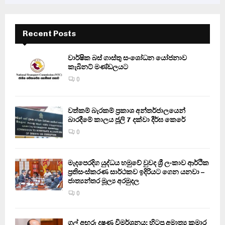
Recent Posts
වාර්ෂික බස් ගාස්තු සංශෝධන යෝජනාව
කැබිනට් මණ්ඩලයට
0
වත්කම් බැරකම් ප්‍රකාශ අන්තර්ජාලයෙන්
බාරදීමේ කාලය ජූලි 7 දක්වා දීර්ඝ කෙරේ
0
මැදපෙරදිග යුද්ධය හමුවේ වුවද ශ්‍රී ලංකාව ආර්ථික
ප්‍රතිසංස්කරණ සාර්ථකව ඉදිරියට ගෙන යනවා –
ජාත්‍යන්තර මූල්‍ය අරමුදල
0
ගල් අඟුරු දූෂණ විමර්ශනය: හිටපු අමාත්‍ය කුමාර