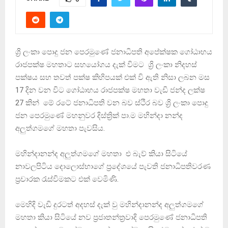
ශ්‍රි ලංකා පොදු ජන පෙරමුණේ ජනාධිපති අපේක්ෂක ගෝඨාභය
රාජපක්ෂ මහතාට සහයෝගය දැක් විමට ශ්‍රි ලංකා නිදහස්
පක්ෂය සහ තවත් පක්ෂ කිහිපයක් එක් වි ඇති නිසා ලබන මස
17 දින වන විට ගෝඨාභය රාජපක්ෂ මහතා වැඩි ජන්ද ලක්ෂ
27 කින් මේ රටේ ජනාධිපති වන බව ස්ථිර බව ශ්‍රි ලංකා පොදු
ජන පෙරමුණේ මහනුවර දිස්ත්‍රික් පා.ම මහින්දා නන්ද
අලුත්ගමගේ මහතා පැවසිය.
මහින්දානන්ද අලුත්ගමගේ මහතා එ බැව් කියා සිටියේ
නාවලපිටිය දොලොස්භාගේ ප්‍රදේශයේ පැවති ජනාධිපතිවරණ
ප්‍රචාරක රැස්විමකට එක් වෙමිණි.
මෙහිදි වැඩි දුරටත් අදහස් දැක් වු මහින්දානන්ද අලුත්ගමගේ
මහතා කියා සිටියේ නව ප්‍රජාතන්ත්‍රවාදි පෙරමුණේ ජනාධිපති