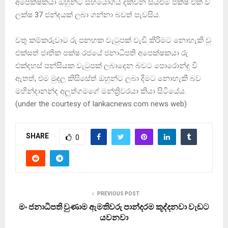
අපෙක්ෂකයා ඔහුන්ට සහයෝගය දක්වන සියළුම පක්ෂ එක් ව
ලක්ෂ 37 ජන්දයක් ලබා ගන්නා බවත් පැවසිය.
වතු කම්කරුවාට රු පනහක වැටුපක් වැඩි කිරිමට නොහැකි වු
එක්සත් ජාතික පක්ෂ රජයේ ජනාධිපති අපෙක්ෂකයා රු
එක්දහස් පන්සියක වැටුපක් ලබාදෙන බවට පොරොන්දු වි
ඇතත්, එම මුදල කිසිසේත් ඔහුන්ට ලබා දිමට නොහැකි බව
මහින්දානන්ද අලුත්ගමගේ මන්ත්‍රිවරයා කියා සිටියේය.
(under the courtesy of lankacnews.com news web)
SHARE
0
PREVIOUS POST
මං ජනාධිපති වුණාම ඇමතිවරු පාන්දරම කූද්දනවා වැඩට
යවනවා