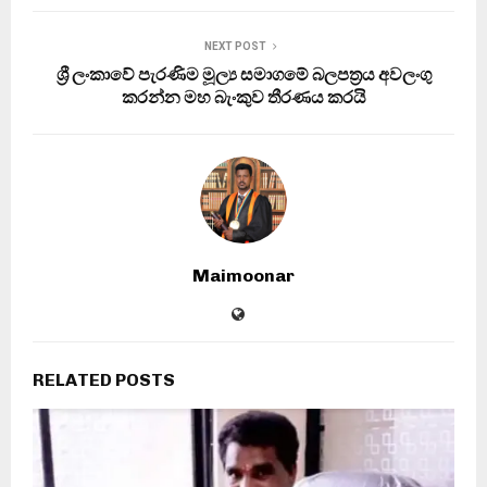
NEXT POST
ශ්‍රී ලංකාවේ පැරණිම මූල්‍ය සමාගමේ බලපත්‍රය අවලංගු
කරන්න මහ බැංකුව තීරණය කරයි
Maimoonar
RELATED POSTS