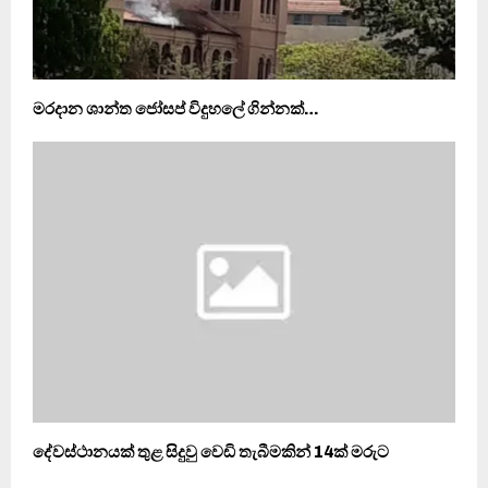
මරදාන ශාන්ත ජෝසප් විදුහලේ ගින්නක්…
දේවස්ථානයක් තුළ සිදුවු වෙඩි තැබීමකින් 14ක් මරුට