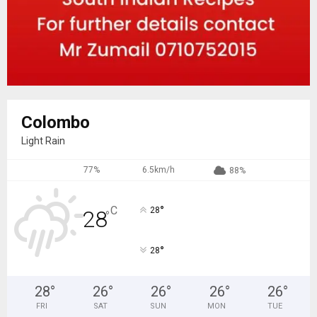
Colombo
Light Rain
77%
6.5km/h
88%
°
C
28
28
°
°
28
28
°
26
°
26
°
26
°
26
°
FRI
SAT
SUN
MON
TUE