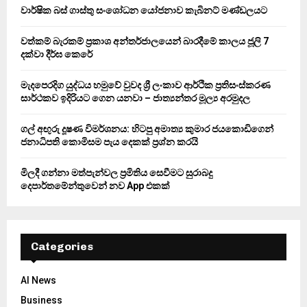
o
වාර්ෂික බස් ගාස්තු සංශෝධන යෝජනාව කැබිනට් මණ්ඩලයට
r
R
:
වත්කම් බැරකම් ප්‍රකාශ අන්තර්ජාලයෙන් බාරදීමේ කාලය ජූලි 7
C
දක්වා දීර්ඝ කෙරේ
H
මැදපෙරදිග යුද්ධය හමුවේ වුවද ශ්‍රී ලංකාව ආර්ථික ප්‍රතිසංස්කරණ
සාර්ථකව ඉදිරියට ගෙන යනවා – ජාත්‍යන්තර මූල්‍ය අරමුදල
ගල් අඟුරු දූෂණ විමර්ශනය: හිටපු අමාත්‍ය කුමාර ජයකොඩිගෙන්
ජනාධිපති කොමිසම පැය දෙකක් ප්‍රශ්න කරයි
මිලදී ගන්නා මත්පැන්වල ප්‍රමිතිය සෙවීමට සුරාබදු
දෙපාර්තමේන්තුවෙන් නව App එකක්
Categories
AI News
Business