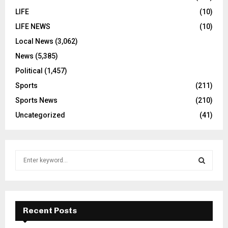
LIFE
(10)
LIFE NEWS
(10)
Local News
(3,062)
News
(5,385)
Political
(1,457)
Sports
(211)
Sports News
(210)
Uncategorized
(41)
S
e
a
S
r
c
E
h
Recent Posts
f
A