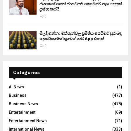
ජයකොඩිගෙන් ජනාධිපති කොමිසම පැය දෙකක්
ප්‍රශ්න කරයි
0
මිලදී ගන්නා මත්පැන්වල ප්‍රමිතිය සෙවීමට සුරාබදු
දෙපාර්තමේන්තුවෙන් නව App එකක්
0
Categories
AI News
(1)
Business
(477)
Business News
(478)
Entertainment
(69)
Entertainment News
(71)
International News
(333)