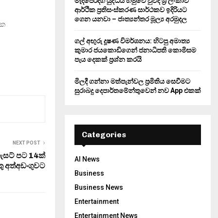
මැදපෙරදිග යුද්ධය හමුවේ වුවද ශ්‍රී ලංකාව
ආර්ථික ප්‍රතිසංස්කරණ සාර්ථකව ඉදිරියට
ගෙන යනවා – ජාත්‍යන්තර මූල්‍ය අරමුදල
ික
ගල් අඟුරු දූෂණ විමර්ශනය: හිටපු අමාත්‍ය
කුමාර ජයකොඩිගෙන් ජනාධිපති කොමිසම
පැය දෙකක් ප්‍රශ්න කරයි
මිලදී ගන්නා මත්පැන්වල ප්‍රමිතිය සෙවීමට
සුරාබදු දෙපාර්තමේන්තුවෙන් නව App එකක්
Categories
NEXT POST
ැසට් පට 14ක්
AI News
ු අත්අඩංගුවට
Business
Business News
Entertainment
Entertainment News