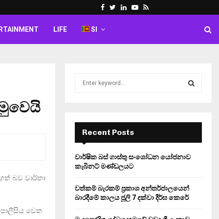
Facebook
Twitter
Linkedin
Youtube
Rss
RTAINMENT
LIFE
SI
S
e
a
මුවෙයි
S
r
c
E
h
Recent Posts
f
A
o
වාර්ෂික බස් ගාස්තු සංශෝධන යෝජනාව
r
R
කැබිනට් මණ්ඩලයට
:
ත් බව වාර්තා
C
වත්කම් බැරකම් ප්‍රකාශ අන්තර්ජාලයෙන්
බාරදීමේ කාලය ජූලි 7 දක්වා දීර්ඝ කෙරේ
H
 පොලීසිය වෙත