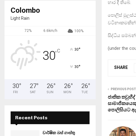
භාර දී තිබේ.
Colombo
පොලිස් මුලස්
Light Rain
වටිනාකමකින් ය
72%
6.6km/h
100%
සිද්ධිය සම්බන
(under the co
°
30
C
30
°
°
30
SHARE
30
°
27
°
26
°
26
°
26
°
PREVIOUS POST
FRI
SAT
SUN
MON
TUE
ජාතික තවුහීද
සාමාජිකයෙකු
පොලිසියට අල්
Recent Posts
වාර්ෂික බස් ගාස්තු