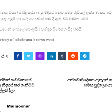
ථානය විසින් එ සිදු කරන දැනුම්දීමට අනුව මෙම රුපියල් ලක්ෂ 30කට අධ
ුතු ඇදුම් හා රෙදි ගෙනවිත් භාර දී ඇති බව වාර්තා වෙයි.
්ධයෙන් මාතලේ පොලීසිය වැඩිදුර විමර්ශන සිදු කරයි.
urtesy of adaderana.lk news web)
0
් ජමාත් සංවිධානයේ
අන්තවාදී දේශන ඇතුළත් ක
 නිදහස් කර ගැනීමට
සමඟ පුද්ගලයෙක
ලස් දීලා
Maimoonar