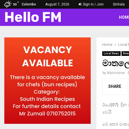
C
Colombo
August 7, 2026
Sign in / Join
Sinhala
30
Hello FM
HOM
Home
Local
Local News
New
මාතලේ 
by
Maimoonar
SHARE
ඊයේ(07) දින
වෙයි.
මේ අතර මාතලේ