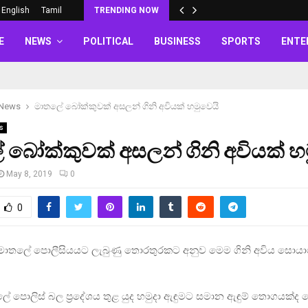
English
Tamil
TRENDING NOW
E
NEWS
POLITICAL
BUSINESS
SPORTS
ENTE
 News
මාතලේ බෝක්කුවක් අසලන් ගිනි අවියක් හමුවෙයි
s
බෝක්කුවක් අසලන් ගිනි අවියක් හ
May 8, 2019
0
0
 මාතලේ පොලීසියයට ලැබුණු තොරතුරකට අනුව මෙම ගිනි අවිය සොයාග
 පොලිස් බල ප්‍රදේශය තුළ යුද හමුදා ඇඳුමට සමාන ඇඳුම් තොගයක්ද