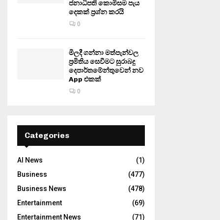
ජනාධිපති කොමිසම පැය
දෙකක් ප්‍රශ්න කරයි
0
මිලදී ගන්නා මත්පැන්වල
ප්‍රමිතිය සෙවීමට සුරාබදු
දෙපාර්තමේන්තුවෙන් නව
App එකක්
0
Categories
AI News
(1)
Business
(477)
Business News
(478)
Entertainment
(69)
Entertainment News
(71)