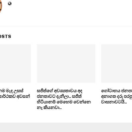
OSTS
නම මැද උසස්
සජිත්ගේ අවශ්‍යතාවය අද
ගෝටාභය ජනපත
සාර්ථකව අවසන්
ජනතාවට දැනිලා.. සජිත්
අනාගත දරු පරපු
හිටියානම් මෙහෙම වෙන්නෙ
වාසනාවටයි..
නෑ කියනවා..