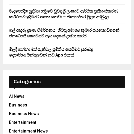
H
මැදපෙරදිග යුද්ධය හමුවේ වුවද ශ්‍රී ලංකාව ආර්ථික ප්‍රතිසංස්කරණ
සාර්ථකව ඉදිරියට ගෙන යනවා – ජාත්‍යන්තර මූල්‍ය අරමුදල
ගල් අඟුරු දූෂණ විමර්ශනය: හිටපු අමාත්‍ය කුමාර ජයකොඩිගෙන්
ජනාධිපති කොමිසම පැය දෙකක් ප්‍රශ්න කරයි
මිලදී ගන්නා මත්පැන්වල ප්‍රමිතිය සෙවීමට සුරාබදු
දෙපාර්තමේන්තුවෙන් නව App එකක්
Categories
AI News
Business
Business News
Entertainment
Entertainment News