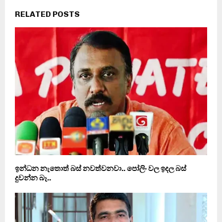
RELATED POSTS
ඉන්ධන නැතොත් බස් නවත්වනවා.. පෝලිං වල ඉදල බස්
දුවන්න බෑ..