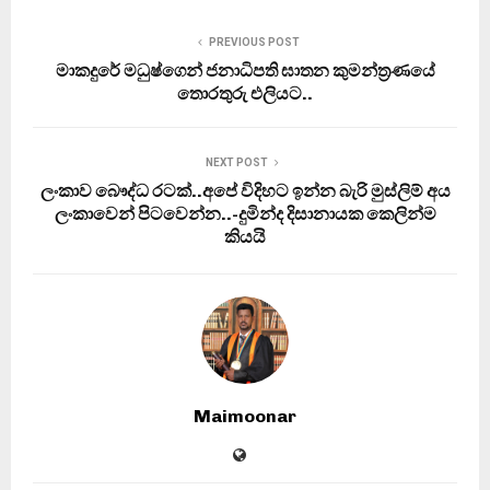
PREVIOUS POST
මාකදුරේ මධුෂ්ගෙන් ජනාධිපති ඝාතන කුමන්ත‍්‍රණයේ
තොරතුරු එලියට..
NEXT POST
ලංකාව බෞද්ධ රටක්..අපේ විදිහට ඉන්න බැරි මුස්ලිම් අය
ලංකාවෙන් පිටවෙන්න..-දුමින්ද දිසානායක කෙලින්ම
කියයි
Maimoonar