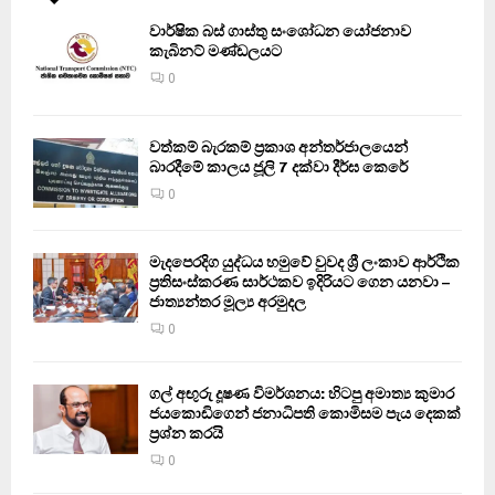
වාර්ෂික බස් ගාස්තු සංශෝධන යෝජනාව
කැබිනට් මණ්ඩලයට
0
වත්කම් බැරකම් ප්‍රකාශ අන්තර්ජාලයෙන්
බාරදීමේ කාලය ජූලි 7 දක්වා දීර්ඝ කෙරේ
0
මැදපෙරදිග යුද්ධය හමුවේ වුවද ශ්‍රී ලංකාව ආර්ථික
ප්‍රතිසංස්කරණ සාර්ථකව ඉදිරියට ගෙන යනවා –
ජාත්‍යන්තර මූල්‍ය අරමුදල
0
ගල් අඟුරු දූෂණ විමර්ශනය: හිටපු අමාත්‍ය කුමාර
ජයකොඩිගෙන් ජනාධිපති කොමිසම පැය දෙකක්
ප්‍රශ්න කරයි
0