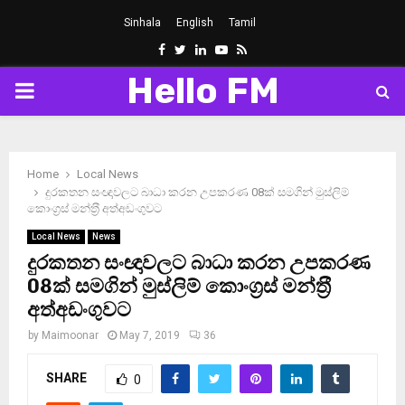
Sinhala
English
Tamil
Facebook
Twitter
Linkedin
Youtube
Rss
Hello FM
PRIMARY
MENU
Home
Local News
දුරකතන සංඥාවලට බාධා කරන උපකරණ 08ක් සමගින් මුස්ලිම්
කොංග‍්‍රස් මන්ත‍්‍රී අත්අඩංගුවට
Local News
News
දුරකතන සංඥාවලට බාධා කරන උපකරණ
08ක් සමගින් මුස්ලිම් කොංග‍්‍රස් මන්ත‍්‍රී
අත්අඩංගුවට
by
Maimoonar
May 7, 2019
36
SHARE
0