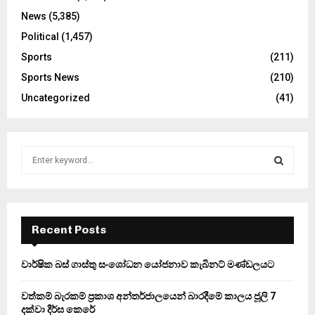
News
(5,385)
Political
(1,457)
Sports
(211)
Sports News
(210)
Uncategorized
(41)
S
e
a
S
r
c
E
h
Recent Posts
f
A
o
වාර්ෂික බස් ගාස්තු සංශෝධන යෝජනාව කැබිනට් මණ්ඩලයට
r
R
:
වත්කම් බැරකම් ප්‍රකාශ අන්තර්ජාලයෙන් බාරදීමේ කාලය ජූලි 7
C
දක්වා දීර්ඝ කෙරේ