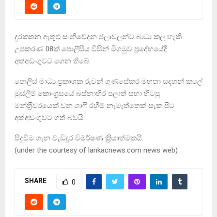
දුරකතන ඇතුළු සංනිවේදන ජලාවලන්ට බාධා කල හැකි
උපකරණ 08ක් පොලීසිය විසින් මීගමුව ප‍්‍රදේහයේදී
අත්අඩංගුවට ගෙන තිබේ.
පොලිස් මාධ්‍ය ප්‍රකාශක රුවන් ගුණසේකර මහතා සදහන් කලේ
මුස්ලිම් කොංග‍්‍රසයේ බස්නාහිර පලාත් සභා හිටපු
මන්ත‍්‍රීවරයෙක් වන ශාෆි රහීම් නැමැත්තෙක් සැක පිට
අත්අඩංගුවට ගත් බවයි.
සිදුවීම ගැන වැඩිදුර විමර්ෂණ ක‍්‍රියාත්මකයි.
(under the courtesy of lankacnews.com news web)
SHARE
0