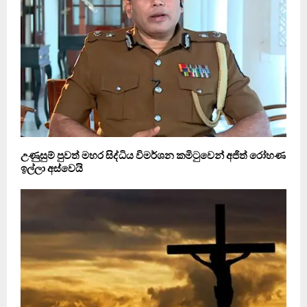
උණුසුම් පුවත් මහර සිද්ධිය විමර්ශන කමිටුවෙන් අජිත් රෝහණ
ඉල්ලා අස්වෙයි