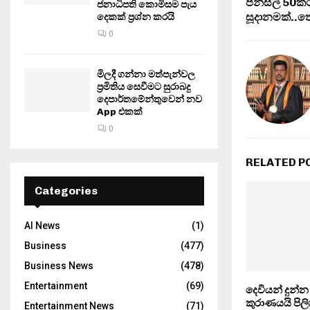
පන්සල් 50ක
ජනාධිපති කොමිසම පැය
සූදානමක්..තො
දෙකක් ප්‍රශ්න කරයි
0
මිලදී ගන්නා මත්පැන්වල
ප්‍රමිතිය සෙවීමට සුරාබදු
දෙපාර්තමේන්තුවෙන් නව
App එකක්
0
RELATED P
Categories
AI News
(1)
Business
(477)
Business News
(478)
Entertainment
(69)
දෙවියන් දුන්
කුරාණයයි පිල
Entertainment News
(71)