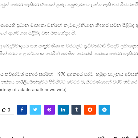
වුන් මෙවර මැතිවරණයෙන් ප්‍රබල පසුබෑමකට ලක්ව ඇති බව විචාරකය
ණයෙහි ප්‍රධාන මාතෘකා වන්නේ කැටලෝනියානු නිදහස් සටන පිළිබඳ අ
න්ගේ ආගමනය පිළිබඳ වන මතභේදය යි.
බෙදුම්වාදයට සහ සංක්‍රමණික ගැටළුවලට දැඩිමතධාරී විසඳුම් ලබාද
මින් එරට තුළ වර්ධනය වෙමින් පවතින වොක්ස් පක්ෂය මෙවර මැතිවර
ත්වය තවදුරටත් සනාථ කරමින් 1970 දශකයේ එරට හමුදා පාලනය අවසන්
පක්ෂය පාර්ලිමේන්තුවට පිවිසීමට මෙවර මැතිවරණයෙන් වරම් හිමිකර
urtesy of adaderana.lk news web)
0