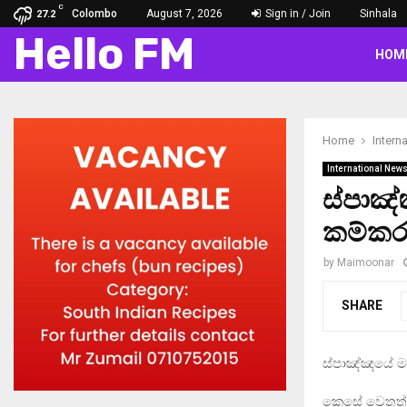
C
Colombo
August 7, 2026
Sign in / Join
Sinhala
27.2
Hello FM
HOM
Home
Intern
International New
ස්පාඤ
කම්කර
by
Maimoonar
SHARE
ස්පාඤ්ඤයේ ම
කෙසේ වෙතත් 