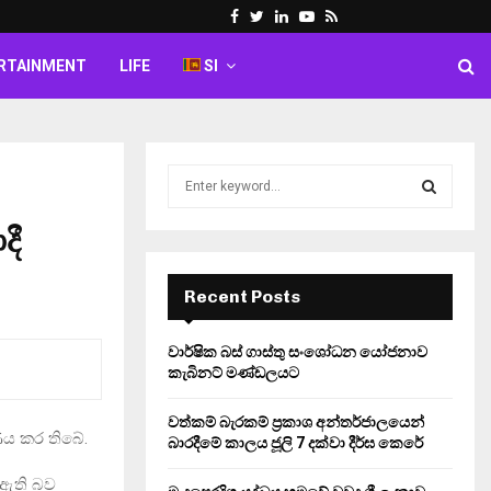
Facebook
Twitter
Linkedin
Youtube
Rss
RTAINMENT
LIFE
SI
S
e
a
දී
S
r
c
E
h
Recent Posts
f
A
o
වාර්ෂික බස් ගාස්තු සංශෝධන යෝජනාව
r
R
කැබිනට් මණ්ඩලයට
:
C
වත්කම් බැරකම් ප්‍රකාශ අන්තර්ජාලයෙන්
ණය කර තිබේ.
බාරදීමේ කාලය ජූලි 7 දක්වා දීර්ඝ කෙරේ
H
 ඇති බව