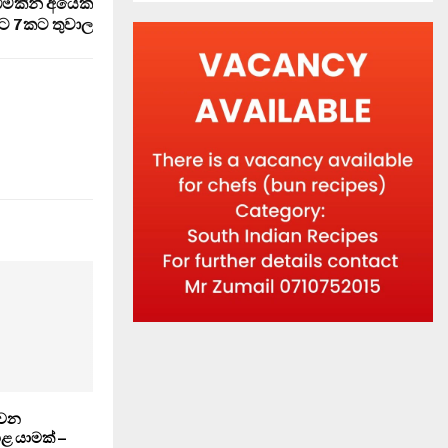
ීමකින් අයෙක්
ට 7කට තුවාල
ෝවන
 යාමක් –