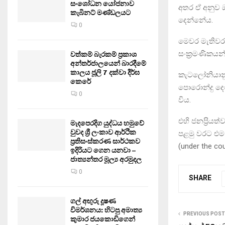
සංශෝධන යෝජනාව
අතර ඒ අනුව ඔ
කැබිනට් මණ්ඩලයට
දෙන්නේය.
0
මෙවර මැතිවර
සංක්‍රමණිකය
වත්කම් බැරකම් ප්‍රකාශ
අන්තර්ජාලයෙන් බාරදීමේ
කාලය ජූලි 7 දක්වා දීර්ඝ
කැටලෝනියානු 
කෙරේ
පොරොන්දු දෙ
0
විය.
එහි ජනප්‍රිය
මැදපෙරදිග යුද්ධය හමුවේ
වුවද ශ්‍රී ලංකාව ආර්ථික
පළමු වරට එම 
ප්‍රතිසංස්කරණ සාර්ථකව
(under the co
ඉදිරියට ගෙන යනවා –
ජාත්‍යන්තර මූල්‍ය අරමුදල
0
SHARE
ගල් අඟුරු දූෂණ
විමර්ශනය: හිටපු අමාත්‍ය
PREVIOUS POST
කුමාර ජයකොඩිගෙන්