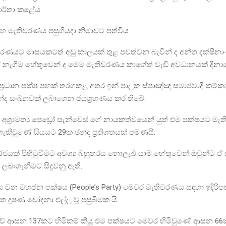
 වාර්තා කළේය.
හ මැතිවරණය පසුගියදා නිමාවට පත්විය.
රණයට මාසයකටත් අඩු කාලයක් තුළ පවත්වන බැවින් ද අන්ත දක්ෂිනා
ේ නැගීම හේතුවෙන් ද මෙම මැතිවරණය කාගේත් වැඩි අවධානයක් දිනා
්‍රධාන පක්ෂ පහක් තරගකළ අතර ඉන් පාලක ස්පාඤ්ඤ සමාජවාදී කම්ක
න්ද සංඛ්‍යාවක් ලබාගෙන ජයග්‍රහණය කර තිබේ.
ග්‍රාමත්‍ය පෙඩ්‍රෝ සැන්චෙස් ගේ නායකත්වයෙන් යුත් එම පක්ෂයට ම
ැකිවුණේ සියයට 29ක ඡන්ද ප්‍රතිශතයක් පමණයි.
ජයක් පිහිටුවීමට අවශ්‍ය බහුතරය නොලැබී යාම හේතුවෙන් ඔවුන්ට ඒ 
ලබාගැනීමට සිදුවනු ඇති.
්ෂය වන මහජන පක්ෂය (People’s Party) මෙවර මැතිවරණය සඳහා ඉදිරිප
 දූෂණ චෝදනා එල්ල වූ පසුබිමක යි.
ුවේ ආසන 137කට හිමිකම් කියූ එම පක්ෂයට මෙවර හිමිවුණේ ආසන 6