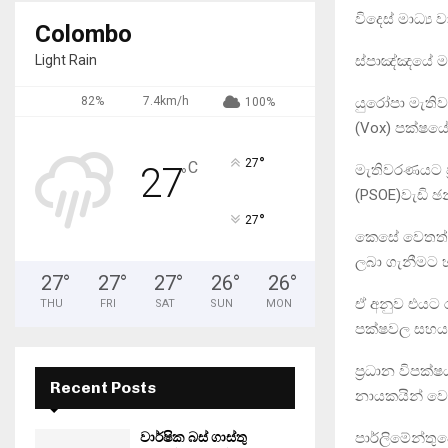
විදෙස් මාධ්‍ය
Colombo
ස්පාඤ්ඤයේ ම
Light Rain
යුරෝපා මැතිව
82%
7.4km/h
100%
(Vox) පක්ෂය
°
27
C
27
මැතිවරණයට ප
°
(PSOE)වැඩි ඡ
°
27
කෙසේ වෙතත් අ
ලබා ගැනීමට හ
27
°
27
°
27
°
26
°
26
°
ඒ අනුව එයට ර
THU
FRI
SAT
SUN
MON
පක්ෂවල සහය 
ප්‍රධාන විපක
Recent Posts
නායකයින් වෙත
පාර්ලිමේන්ත
වාර්ෂික බස් ගාස්තු