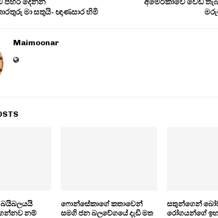
ට පහර දෙන්න
අමෙරිකාවේ වෙඩි තැබ
රතුරු මා සතුයි- ඥාණසාර හිමි
මරු
Maimoonar
OSTS
න බයිබලයයි
ෆොන්සේකාගේ කතාවෙන්
සතුන්ගෙන් බ
ිගන්නව නම්
සමගි ජන බලවේගයේ දැඩි මත
රෝගයන්ගේ ඉහළ