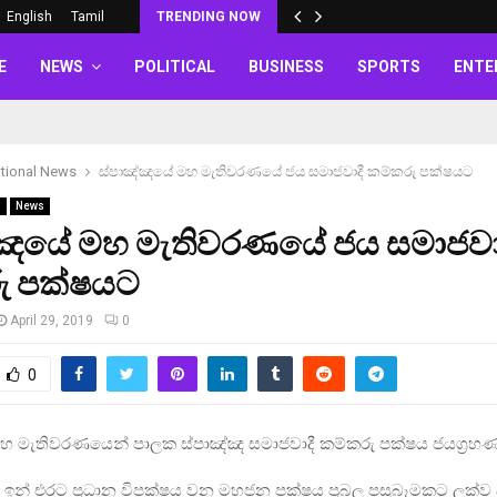
English
Tamil
TRENDING NOW
E
NEWS
POLITICAL
BUSINESS
SPORTS
ENTE
ational News
ස්පාඤ්ඤයේ මහ මැතිවරණයේ ජය සමාජවාදී කම්කරු පක්ෂයට
s
News
්ඤයේ මහ මැතිවරණයේ ජය සමාජවා
ු පක්ෂයට
April 29, 2019
0
0
හ මැතිවරණයෙන් පාලක ස්පාඤ්ඤ සමාජවාදී කම්කරු පක්ෂය ජයග්‍රහ
ඉන් එරට ප්‍රධාන විපක්ෂය වන මහජන පක්ෂය ප්‍රබල පසුබෑමකට ලක්ව