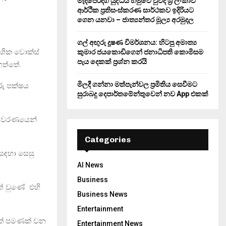
මැදපෙරදිග යුද්ධය හමුවේ වුවද ශ්‍රී ලංකාව
ආර්ථික ප්‍රතිසංස්කරණ සාර්ථකව ඉදිරියට
ගෙන යනවා – ජාත්‍යන්තර මූල්‍ය අරමුදල
ගල් අඟුරු දූෂණ විමර්ශනය: හිටපු අමාත්‍ය
ංශික වොක්ස්
කුමාර ජයකොඩිගෙන් ජනාධිපති කොමිසම
පැය දෙකක් ප්‍රශ්න කරයි
ගත්තේ.
මිලදී ගන්නා මත්පැන්වල ප්‍රමිතිය සෙවීමට
රු පක්ෂය
සුරාබදු දෙපාර්තමේන්තුවෙන් නව App එකක්
ැතිවරණයෙන්
Categories
සඳහා සෙසු
AI News
Business
ත් වුණේ එහි
Business News
Entertainment
6ක් පමණක් වන
Entertainment News