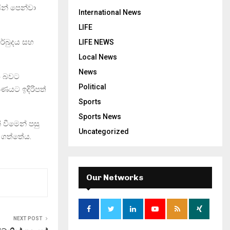
ින් පෙන්වා
International News
LIFE
ර්බුදය සහ
LIFE NEWS
Local News
News
ෙන බවට
Political
ණයට ඉදිරිපත්
Sports
Sports News
 වීමෙන් පසු
Uncategorized
 ගත්තේය.
Our Networks
NEXT POST