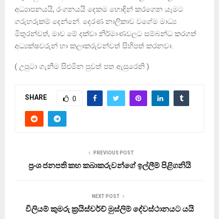
අධ්‍යාපනයයි, රංගනයයි දෙකම හොඳින් කරගෙන යෑමට
ගරුහරුකම් දෙන්නේ. දෙරණ නාලිකාව වගේම මාධ්‍ය
මිතුරන්වත්, මාව මේ දක්වා නිර්මාණවලට සම්බන්ධ කරගත්
අධ්‍යක්ෂවරුන් හා කලාකරුවන්වත් සිහිපත් කරනවා.
( උපුටා ගැනීම සිළුමින පුවත් පත ඇසුරෙනි )
SHARE
0
PREVIOUS POST
ප්‍රංශ ජනපති කහ කබාකරුවන්ගේ ඉල්ලීම් පිළිගනියි
NEXT POST
විලියම් කුමරු ක්‍රයිස්චර්ච් මුස්ලිම් දේවස්ථානයට යයි