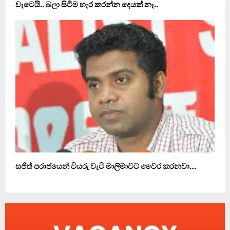
වැටෙයි.. බලා සිටීම හැර කරන්න දෙයක් නෑ..
සජිත් පරාජයෙන් වියරු වැටී මාලිමාවට වෛර කරනවා…