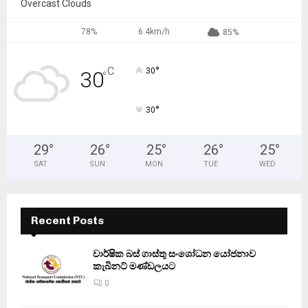
Overcast Clouds
78%
6.4km/h
85%
°
C
30
30
°
°
30
29
°
26
°
25
°
26
°
25
°
SAT
SUN
MON
TUE
WED
Recent Posts
වාර්ෂික බස් ගාස්තු සංශෝධන යෝජනාව
කැබිනට් මණ්ඩලයට
0