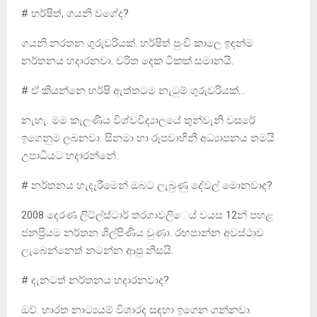
# හර්ෂිත්, ගයනි වගේද?
ගයනි නරතන ගුරුවරියක්. හර්ෂිත් පුංචි කාලෙ ඉඳන්ම
නර්තනය හදාරනවා. චරිත දෙක ටිකක් සමානයි.
# ඒ කියන්නෙ හර්ෂි ඇත්තටම නැටුම් ගුරුවරියක්…
නැහැ. මම කැලණිය විශ්වවිද්‍යාලයේ තුන්වැනි වසරේ
ඉගෙනුම ලබනවා. සිනමා හා රූපවාහිනී අධ්‍යාපනය තමයි
උපාධියට හදාරන්නේ.
# නර්තනය හැදෑරීමෙන් ඔබට ලැබුණු දේවල් මොනවාද?
2008 දෙරණ ලිට්ල්ස්ටාර් තරගාවලි­‌ෙය් වයස 12න් පහළ
ජනප්‍රියම නර්තන ශිල්පිණිය වුණා. රඟපාන්න අවස්ථාව
ලැබෙන්නෙත් නටන්න ආපු නිසයි.
# දැනටත් නර්තනය හදාරනවාද?
ඔව්. භාරත නාට්‍යයම් විශාරද සඳහා ඉගෙන ගන්නවා.