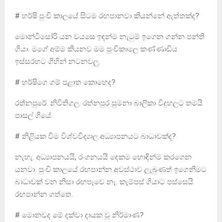
# හර්ෂි පුංචි කාලයේ සිටම රඟපානවා කියන්නේ ඇත්තක්ද?
මොන්ටිසෝරි යන වයසෙ ඉඳන්ම නැටුම් ඉගෙන ගන්න පන්ති
ගියා. මගේ අම්ම කියනව මම පුංචිකාලෙ කණ්ණාඩිය
ඉස්සරහට ගිහින් නටනවලු.
# හර්ෂිගෙ ගම් පළාත කොහෙද?
රත්නපු­‍රේ. නිවිතිගල. රත්නපුර සුමනා බාලිකා විදුහලට තමයි
පාසල් ගියේ.
# නිළියක වීම විශ්වවිද්‍යාල අධ්‍යාපනයට බාධාවක්ද?
නැහැ. අධ්‍යාපනයයි, රංගනයයි දෙකම හොඳින්ම කරගෙන
යනවා. පුංචි කාලයේ රඟපාන්න අවස්ථාව ලැබුණත් ඉගෙනීමට
බාධාවක් වන නිසා රඟපෑවෙ නෑ. කැම්පස් ගියාට පස්සෙයි
රඟපාන්න ගත්තෙ.
# මොනවද මේ දක්වා දායක වූ නිර්මාණ?