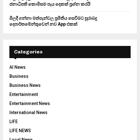
ජනාධිපති කොමිසම පැය දෙකක් ප්‍රශ්න කරයි
මිලදී ගන්නා මත්පැන්වල ප්‍රමිතිය සෙවීමට සුරාබදු
දෙපාර්තමේන්තුවෙන් නව App එකක්
Categories
AI News
Business
Business News
Entertainment
Entertainment News
International News
LIFE
LIFE NEWS
Local News