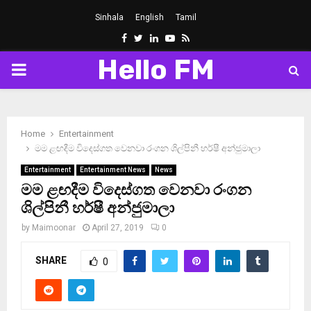
Sinhala
English
Tamil
Facebook
Twitter
Linkedin
Youtube
Rss
Hello FM
PRIMARY
MENU
Home
Entertainment
මම ළඟදීම විදෙස්ගත වෙනවා රංගන ශිල්පිනී හර්ෂී අන්ජු­මාලා
Entertainment
Entertainment News
News
මම ළඟදීම විදෙස්ගත වෙනවා රංගන
ශිල්පිනී හර්ෂී අන්ජු­මාලා
by
Maimoonar
April 27, 2019
0
SHARE
0