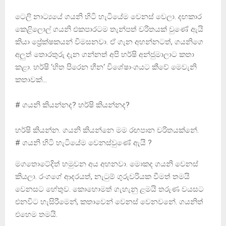
ටෙලි නාට්‍යයේ ගයනි හිටි හැටියේම වෙනස් වෙලා. දඟකාර
කෙළිලොල් ගයනි එකපාරටම තැන්පත් චරිතයක් වුණේ ඇයි
කියා ප්‍රේක්ෂකයන් විමසනවා. ඒ ගැන අහන්නටත්, ගයනිගෙ
අලුත් තොරතුරු දැන ගන්නත් අපි හර්ෂි අන්ජුමාලාට කතා
කළා. හර්ෂි ‘හිත පිරෙන හීන‘ විශේෂාංගයට කීවේ මෙවැනි
කතාවක්…
# ගයනි කියන්නද? හර්ෂි කියන්නද?
හර්ෂි කියන්න. ගයනි කියන්නෙ මම රඟපාන චරිතයක්නේ.
# ගයනි හිටි හැටියේම වෙනස්වුණේ ඇයි ?
මගතොටේදිත් හමුවන අය අහනවා. මොකද ගයනි වෙනස්
කියලා. රංගගේ ආදරයත්, නැටුම් ගුරුවරියක වීමත් තමයි
වෙනසට හේතුව. කොහොමත් ගැහැනු ළමයි තරුණ වයසට
එනවිට හැසිරීමෙන්, කතාවෙන් වෙනස් වෙනවනේ. ගයනිත්
එහෙම තමයි.