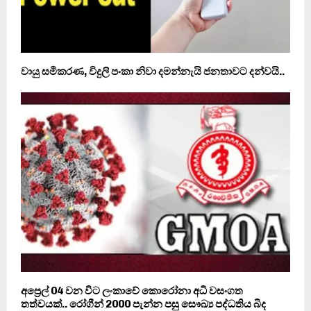
වායු සමීකරණ, විදුලි පංකා නිවා දමන්නැයි ජනතාවට දන්වයි..
අප්‍රෙල් 04 වන විට ලංකාවේ කොරෝනා අධි වසංගත
තත්වයක්.. රෝගීන් 2000 පැන්න පසු සෞඛ්‍ය පද්ධතිය බිද