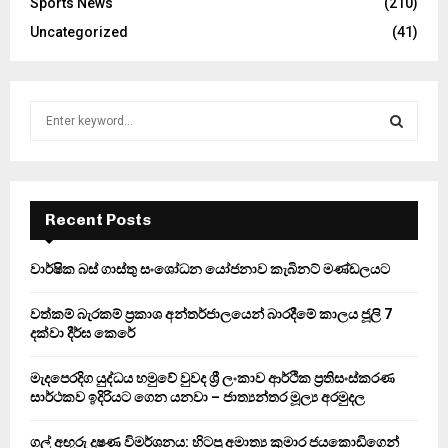
Sports News
(210)
Uncategorized
(41)
S
e
a
S
r
c
E
h
Recent Posts
f
A
o
වාර්ෂික බස් ගාස්තු සංශෝධන යෝජනාව කැබිනට් මණ්ඩලයට
r
R
:
වත්කම් බැරකම් ප්‍රකාශ අන්තර්ජාලයෙන් බාරදීමේ කාලය ජූලි 7
C
දක්වා දීර්ඝ කෙරේ
H
මැදපෙරදිග යුද්ධය හමුවේ වුවද ශ්‍රී ලංකාව ආර්ථික ප්‍රතිසංස්කරණ
සාර්ථකව ඉදිරියට ගෙන යනවා – ජාත්‍යන්තර මූල්‍ය අරමුදල
ගල් අඟුරු දූෂණ විමර්ශනය: හිටපු අමාත්‍ය කුමාර ජයකොඩිගෙන්