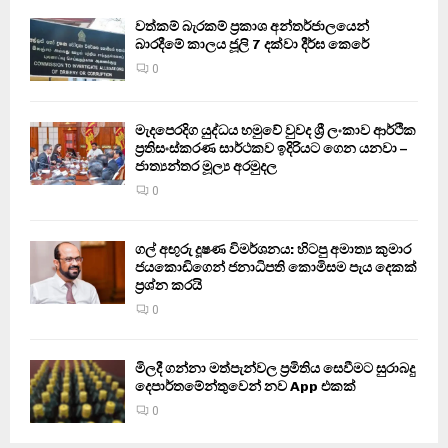
වත්කම් බැරකම් ප්‍රකාශ අන්තර්ජාලයෙන්
බාරදීමේ කාලය ජූලි 7 දක්වා දීර්ඝ කෙරේ
0
මැදපෙරදිග යුද්ධය හමුවේ වුවද ශ්‍රී ලංකාව ආර්ථික
ප්‍රතිසංස්කරණ සාර්ථකව ඉදිරියට ගෙන යනවා –
ජාත්‍යන්තර මූල්‍ය අරමුදල
0
ගල් අඟුරු දූෂණ විමර්ශනය: හිටපු අමාත්‍ය කුමාර
ජයකොඩිගෙන් ජනාධිපති කොමිසම පැය දෙකක්
ප්‍රශ්න කරයි
0
මිලදී ගන්නා මත්පැන්වල ප්‍රමිතිය සෙවීමට සුරාබදු
දෙපාර්තමේන්තුවෙන් නව App එකක්
0