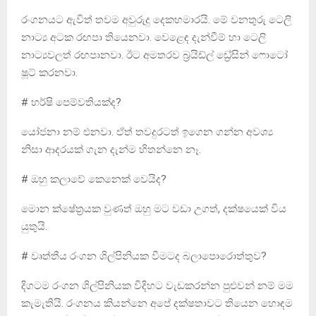
රංගනයට ඇවිත් තවම අවුරුදු දෙකහමාරයි. මේ වනතුරු ටෙලි
නාට්‍ය අටක රඟපා තියෙනවා. වෙළෙඳ දැන්වීම් හා ටෙලි
නාට්‍යවලත් රඟපානවා. ඊට අමතරව බ්‍රයිඩ්ල් ඩ්‍රේසින් ෆොටෝ
ෂූට් කරනවා.
# හර්ෂි පෙම්වතියක්ද?
යෝජනා නම් එනවා. ඒත් තවදුරටත් ඉගෙන ගන්න අවශ්‍ය
නිසා ආදරයක් ගැන දැන්ම හිතන්නෙ නෑ.
# ඔහු කලාවේ කෙනෙක් වෙයිද?
මොන ක්ෂේත්‍රයක වුණත් ඔහු මට වඩා උගත්, දක්ෂයෙක් විය
යුතුයි.
# වෘත්තීය රංගන ශිල්පිනියක වීමටද බලාපොරොත්තුව?
දිගටම රංගන ශිල්පිනියක විදිහට වැඩකරන්න පුළුවන් නම් මම
කැමැතියි. රංගනය කියන්නෙ අපේ දක්ෂතාවට තියෙන හොඳම