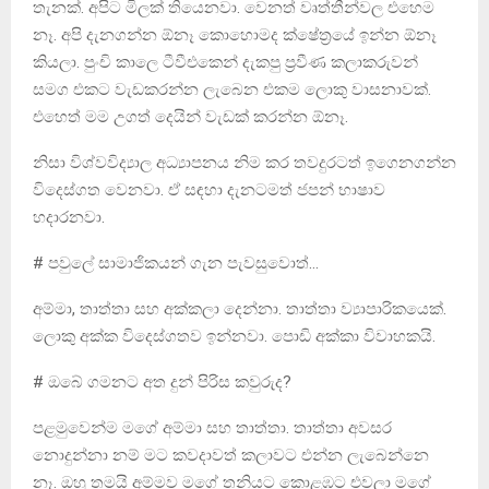
තැනක්. අපිට මිලක් තියෙනවා. වෙනත් වෘත්තීන්වල එහෙම
නෑ. අපි දැනගන්න ඕනෑ කොහොමද ක්ෂේත්‍රයේ ඉන්න ඕනෑ
කියලා. පුංචි කාලෙ ටීවීඑකෙන් දැකපු ප්‍රවීණ කලාකරුවන්
සමග එකට වැඩකරන්න ලැබෙන එකම ලොකු වාසනාවක්.
එහෙත් මම උගත් දෙයින් වැඩක් කරන්න ඕනෑ.
නිසා විශ්වවිද්‍යාල අධ්‍යාපනය නිම කර තවදුරටත් ඉගෙනගන්න
විදෙස්ගත වෙනවා. ඒ සඳහා දැනටමත් ජපන් භාෂාව
හදාරනවා.
# පවුලේ සාමාජිකයන් ගැන පැවසුවොත්…
අම්මා, තාත්තා සහ අක්කලා දෙන්නා. තාත්තා ව්‍යාපාරිකයෙක්.
ලොකු අක්ක විදෙස්ගතව ඉන්නවා. පොඩි අක්කා විවාහකයි.
# ඔබේ ගමනට අත දුන් පිරිස කවුරුද?
පළමුවෙන්ම මගේ අම්මා සහ තාත්තා. තාත්තා අවසර
නොදුන්නා නම් මට කවදාවත් කලාවට එන්න ලැබෙන්නෙ
නෑ. ඔහු තමයි අම්මව මගේ තනියට කොළඹට එවලා මගේ