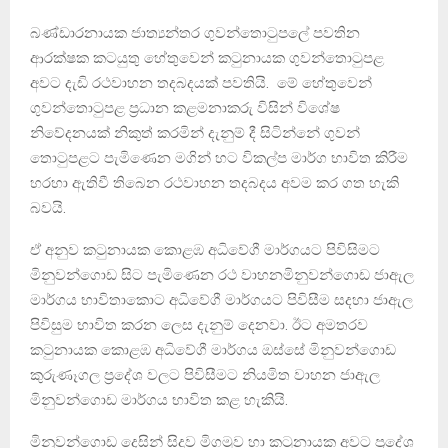
බණ්ඩාරනායක ජාත්‍යන්තර ගුවන්තොටුපලේ පවතින
ආරක්ෂක කටයුතු හේතුවෙන් කටුනායක ගුවන්තොටුපළ
අවට දැඩි රථවාහන තදබදයක් පවතියි. මේ හේතුවෙන්
ගුවන්තොටුපළ ප්‍රධාන කළමනාකරු විසින් විශේෂ
නිවේදනයක් නිකුත් කරමින් දැනුම් දී සිටින්නේ ගුවන්
තොටුපළට පැමිණෙන මගින් හට විකල්ප මාර්ග භාවිත කිරීම
හරහා ඇතිවී තිබෙන රථවාහන තදබදය අවම කර ගත හැකි
බවයි.
ඒ අනුව කටුනායක කොළඹ අධිවේගී මාර්ගයට පිවිසිමට
මිනුවන්ගොඩ සිට පැමිණෙන රථ වාහනමිනුවන්ගොඩ ජාඇල
මාර්ගය භාවිතාකොට අධිවේගී මාර්ගයට පිවිසීම සදහා ජාඇල
පිවිසුම භාවිත කරන ලෙස දැනුම් දෙනවා. ඊට අමතරව
කටුනායක කොළඹ අධිවේගී මාර්ගය ඔස්සේ මිනුවන්ගොඩ
කුරුණෑගල ප්‍රදේශ වලට පිවිසීමට නියමිත වාහන ජාඇල
මිනුවන්ගොඩ මාර්ගය භාවිත කළ හැකියි.
මිනුවන්ගොඩ දෙසින් සිදුව මිගමුව හා කටුනායක අවට ප්‍රදේශ