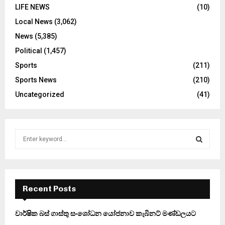
LIFE NEWS
(10)
Local News
(3,062)
News
(5,385)
Political
(1,457)
Sports
(211)
Sports News
(210)
Uncategorized
(41)
S
e
a
S
r
c
E
h
Recent Posts
f
A
o
වාර්ෂික බස් ගාස්තු සංශෝධන යෝජනාව කැබිනට් මණ්ඩලයට
r
R