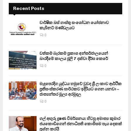
Recent Posts
වාර්ෂික බස් ගාස්තු සංශෝධන යෝජනාව
කැබිනට් මණ්ඩලයට
0
වත්කම් බැරකම් ප්‍රකාශ අන්තර්ජාලයෙන්
බාරදීමේ කාලය ජූලි 7 දක්වා දීර්ඝ කෙරේ
0
මැදපෙරදිග යුද්ධය හමුවේ වුවද ශ්‍රී ලංකාව ආර්ථික
ප්‍රතිසංස්කරණ සාර්ථකව ඉදිරියට ගෙන යනවා –
ජාත්‍යන්තර මූල්‍ය අරමුදල
0
ගල් අඟුරු දූෂණ විමර්ශනය: හිටපු අමාත්‍ය කුමාර
ජයකොඩිගෙන් ජනාධිපති කොමිසම පැය දෙකක්
ප්‍රශ්න කරයි