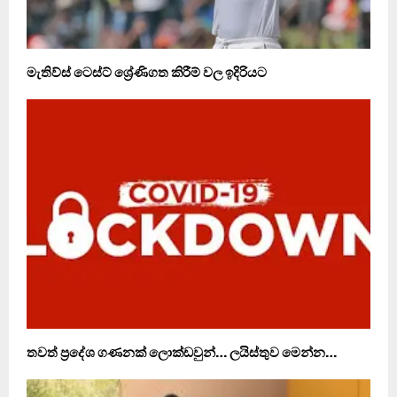
මැතිව්ස් ටෙස්ට් ශ්‍රේණිගත කිරීම් වල ඉදිරියට
තවත් ප‍්‍රදේශ ගණනක් ලොක්ඩවුන්… ලයිස්තුව මෙන්න…