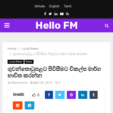
Sinhala
English
Tamil
Facebook
Twitter
Linkedin
Youtube
Rss
Hello FM
PRIMARY
MENU
Home
Local News
ගුවන්තොටුපළට පිවිසීමට විකල්ප මාර්ග භාවිත කරන්න
Local News
News
ගුවන්තොටුපළට පිවිසීමට විකල්ප මාර්ග
භාවිත කරන්න
by
Maimoonar
April 30, 2019
0
SHARE
0