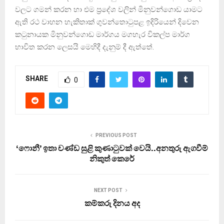
වලට ගමන් කරන හා එම ප්‍රදේශ වලින් මිනුවන්ගොඩ යාමට
ඇති රථ වාහන හැකිතාක් ගුවන්තොටුපළ ඉදිරියෙන් දිවෙන
කටුනායක මිනුවන්ගොඩ මාර්ගය මගහැර විකල්ප මාර්ග
භාවිත කරන ලෙසයි මෙහිදී දැනුම් දී ඇත්තේ.
SHARE
0
PREVIOUS POST
‘ෆොනී’ ඉතා චණ්ඩ සුළි කුණාටුවක් වෙයි..අනතුරු ඇගවීම්
නිකුත් කෙරේ
NEXT POST
කම්කරු දිනය අද