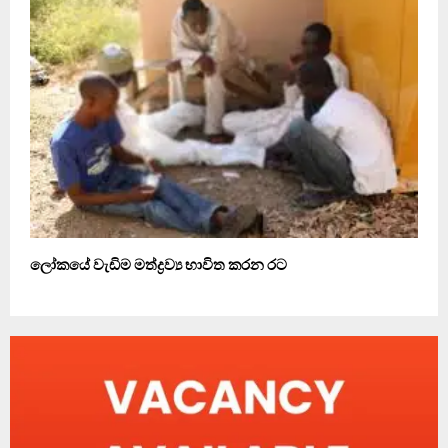
ලෝකයේ වැඩිම මත්ද්‍රව්‍ය භාවිත කරන රට