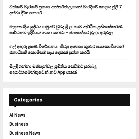
:
වත්කම් බැරකම් ප්‍රකාශ අන්තර්ජාලයෙන් බාරදීමේ කාලය ජූලි 7
C
දක්වා දීර්ඝ කෙරේ
H
මැදපෙරදිග යුද්ධය හමුවේ වුවද ශ්‍රී ලංකාව ආර්ථික ප්‍රතිසංස්කරණ
සාර්ථකව ඉදිරියට ගෙන යනවා – ජාත්‍යන්තර මූල්‍ය අරමුදල
ගල් අඟුරු දූෂණ විමර්ශනය: හිටපු අමාත්‍ය කුමාර ජයකොඩිගෙන්
ජනාධිපති කොමිසම පැය දෙකක් ප්‍රශ්න කරයි
මිලදී ගන්නා මත්පැන්වල ප්‍රමිතිය සෙවීමට සුරාබදු
දෙපාර්තමේන්තුවෙන් නව App එකක්
Categories
AI News
Business
Business News