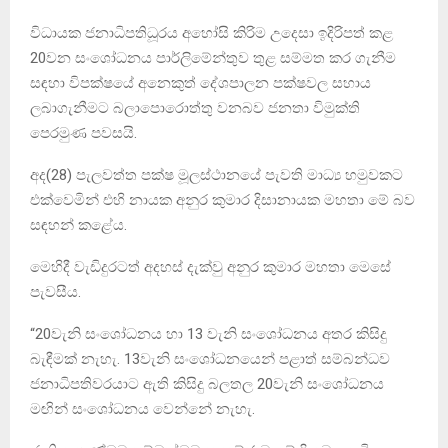
විධායක ජනාධිපතිධූරය අහෝසි කිරිම උදෙසා ඉදිරිපත් කළ
20වන සංශෝධනය පාර්ලිමේන්තුව තුළ සම්මත කර ගැනීම
සඳහා විපක්ෂයේ අනෙකුත් දේශපාලන පක්ෂවල සහාය
ලබාගැනීමට බලාපොරොත්තු වනබව ජනතා විමුක්ති
පෙරමුණ පවසයි.
අද(28) පැලවත්ත පක්ෂ මූලස්ථානයේ පැවති මාධ්‍ය හමුවකට
එක්වෙමින් එහි නායක අනුර කුමාර දිසානායක මහතා මේ බව
සඳහන් කළේය.
මෙහිදී වැඩිදුරටත් අදහස් දැක්වු අනුර කුමාර මහතා මෙසේ
පැවසීය.
“20වැනි සංශෝධනය හා 13 වැනි සංශෝධනය අතර කිසිදු
බැඳීමක් නැහැ. 13වැනි සංශෝධනයෙන් පළාත් සම්බන්ධව
ජනාධිපතිවරයාට ඇති කිසිදු බලතල 20වැනි සංශෝධනය
මඟින් සංශෝධනය වෙන්නේ නැහැ.