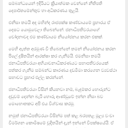
සම්බන්ධයෙන් ඉදිරියට ක්‍රියාත්මක වෙන්නේ නීතිපති
දෙපාර්තමේන්තුව හා අධිකරණය තුළයි.
එනිසා තමයි අද මහින්ද රාජපක්ෂ කණ්ඩායමේ ප්‍රහාරය ඒ
දෙසට යොමුවෙලා තිබෙන්නේ. ජනාධිපතිවරයාගේ
චෝදනාවද එම කණ්ඩායම නියෝජනය කරන එකක්.
මෙහි ඇත්ත අරමුණ වී තිබෙන්නේ තමන් නියෝජනය කරන
පිලේ දූෂිතයින් ආරක්ෂා කර ගැනීමයි. එමනිසා තමයි
ජනාධිපතිවරයා අභියාචනාධිකරණයට සභාපතිවරයෙක්
පත්කර ගැනීම සම්බන්ධ කාරණය දඩමීමා කරගෙන ව්‍යවස්ථා
සභාවට ප්‍රහාර එල්ල කරන්නේ.
ජනාධිපතිවරයා විසින් කියනවා නම්, බැඳුම්කර හොරුන්ට
දඬුවම් දෙන්න බැරි හොරු ආණ්ඩුවේ ඉන්න නිසා බව
මොහොතකට අපි එය විශ්වාස කරමු.
නමුත් ජනාධිපතිවරයා විසින්ම පත් කළ බරපතළ මූල්‍ය වංචා
විමර්ශන කොමිෂමේ චූදිතයින් දැන් ඉන්නේ විපක්ෂයේයි. ඒ