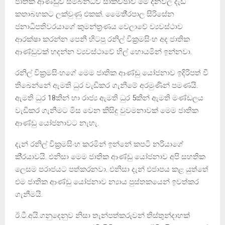
ජාතික ආණ්ඩුව සම්බන්ධව සාකච්ඡාව මේ දිනවල දැඩි
කතාබහකට ලක්වුණු එකක්. මෛතී්‍රපාල සිරිසේන
ජනාධිපතිවරයාගේ කුමන්ත්‍රණය වෙලාවේ ව්‍යවස්ථාව
ආරක්ෂා කරන්න පෙනී හිටපු රනිල් වික්‍රමසිංහ අද ජාතික
ආණ්ඩුවක් හදන්න ව්‍යවස්ථාවේ හිල් හොයමින් ඉන්නවා.
රනිල් වික්‍රමසිංහගේ මෙම ජාතික ආණ්ඩු යෝජනාව ඉදිරිපත් වී
තිඛෙන්නේ ඇමති ධුර වැඩිකර ගැනීමේ අරමුණින් පමණයි.
ඇමති ධුර 18කින් හා රාජ්‍ය ඇමති ධුර 5කින් ඇමති මණ්ඩලය
වැඩිකර ගැනීමට මිස වෙන කිසිදු වුවමනාවක් මෙම ජාතික
ආණ්ඩු යෝජනාවට නැහැ.
දැන් රනිල් වික්‍රමසිංහ කරමින් ඉන්නේ කපටි නරියාගේ
කි්‍රයාවයි. එනිසා මෙම ජාතික ආණ්ඩු යෝජනාව අපි සහතික
ලෙසම පරාජයට පත්කරනවා. එනිසා දැන් එජාපය කළ යුත්තේ
එම ජාතික ආණ්ඩු යෝජනාව න්‍යාය පුස්තකයෙන් ඉවත්කර
ගැනීමයි.
ඊ.ටී.අයි.ගනුදෙනුව නිසා තැන්පත්කරුවන් තිස්තුන්දාහක්