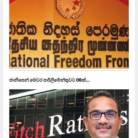
ජානිපෙන් මෙවර පාර්ලිමේන්තුවට 06ක්…