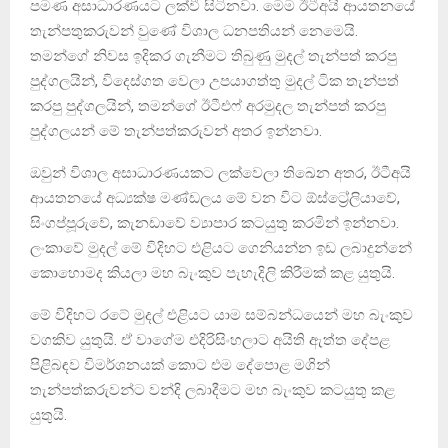
පමණ අසාධාරණයට ලක්වී සිටිනවා. මෙම ඊටීඅයි ආයතනයේ
තැන්පතුකරුවන් වුණේ විශාල ධනපතියන් නෙමෙයි.
තමන්ගේ නිවස ඉදිකර ගැනීමට තිබුණු මුදල් තැන්පත් කරපු
පුද්ගලයින්, විදෙස්ගත වෙලා උපයාගත්තු මුදල් ටික තැන්පත්
කරපු පුද්ගලයින්, තමන්ගේ ඊටීඑෆ් අරමුදල තැන්පත් කරපු
පුද්ගලයන් මේ තැන්පත්කරුවන් අතර ඉන්නවා.
ඔවුන් විශාල අසාධාරණයකට ලක්වෙලා තිඛෙන අතර, ඊටීඅයි
ආයතනයේ අධ්‍යක්ෂ මණ්ඩලය මේ වන විට ඕස්ට්‍රේලියාවේ,
සිංගප්පූරුවේ, කැනඩාවේ ව්‍යාපාර කටයුතු කරමින් ඉන්නවා.
ලංකාවේ මුදල් මේ විදිහට එළියට ගෙනියන්න ඉඩ ලබාදුන්නේ
කොහොමද කියලා මහ බැංකුව පැහැදිලි කිරීමක් කළ යුතුයි.
මේ විදිහට රටේ මුදල් එළියට යාම සම්බන්ධයෙන් මහ බැංකුව
වගකිව යුතුයි. ඒ වාගේම එදිරිසිංහලාට අයිති ඇත්ත දේපළ
පිළිබඳව විමර්ශනයක් කොට එම දේපොළ මගින්
තැන්පත්කරුවන්ට වන්දි ලබාදීමට මහ බැංකුව කටයුතු කළ
යුතුයි.