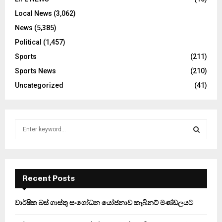
Local News
(3,062)
News
(5,385)
Political
(1,457)
Sports
(211)
Sports News
(210)
Uncategorized
(41)
S
e
a
S
r
c
E
h
Recent Posts
f
A
o
වාර්ෂික බස් ගාස්තු සංශෝධන යෝජනාව කැබිනට් මණ්ඩලයට
r
R
: