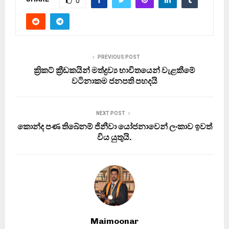
0
PREVIOUS POST
ක්‍රිකට් ක්‍රීඩකයින් මත්ද්‍රව්‍ය භාවිතයෙන් වැළකීමේ
වටිනාකම ජනපති පහදයි
NEXT POST
කොන්ද පණ තිබේනම් ජිනීවා යෝජනාවෙන් ලංකාව ඉවත්
විය යුතුයි.
Maimoonar