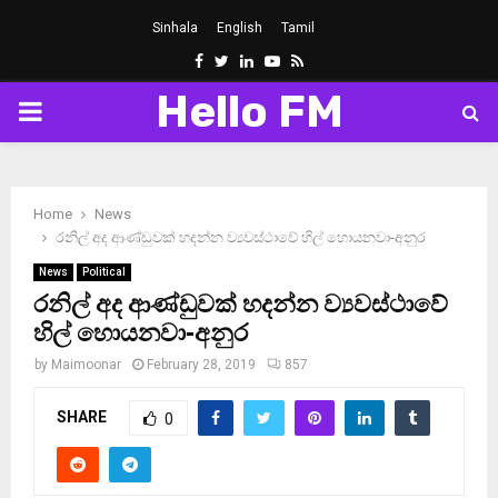
Sinhala
English
Tamil
Facebook
Twitter
Linkedin
Youtube
Rss
Hello FM
PRIMARY
MENU
Home
News
රනිල් අද ආණ්ඩුවක් හදන්න ව්‍යවස්ථාවේ හිල් හොයනවා-අනුර
News
Political
රනිල් අද ආණ්ඩුවක් හදන්න ව්‍යවස්ථාවේ
හිල් හොයනවා-අනුර
by
Maimoonar
February 28, 2019
857
SHARE
0