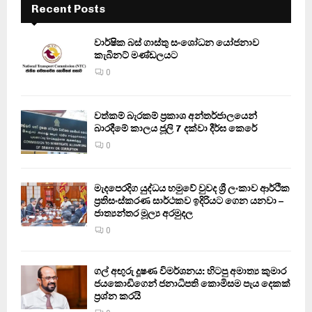
Recent Posts
වාර්ෂික බස් ගාස්තු සංශෝධන යෝජනාව
කැබිනට් මණ්ඩලයට
0
වත්කම් බැරකම් ප්‍රකාශ අන්තර්ජාලයෙන්
බාරදීමේ කාලය ජූලි 7 දක්වා දීර්ඝ කෙරේ
0
මැදපෙරදිග යුද්ධය හමුවේ වුවද ශ්‍රී ලංකාව ආර්ථික
ප්‍රතිසංස්කරණ සාර්ථකව ඉදිරියට ගෙන යනවා –
ජාත්‍යන්තර මූල්‍ය අරමුදල
0
ගල් අඟුරු දූෂණ විමර්ශනය: හිටපු අමාත්‍ය කුමාර
ජයකොඩිගෙන් ජනාධිපති කොමිසම පැය දෙකක්
ප්‍රශ්න කරයි