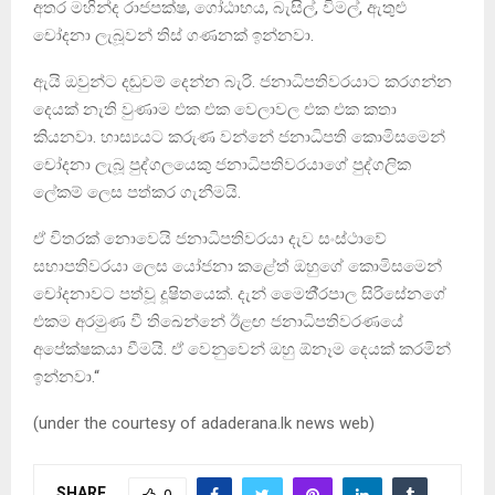
අතර මහින්ද රාජපක්ෂ, ගෝඨාභය, බැසිල්, විමල්, ඇතුළු
චෝදනා ලැබූවන් තිස් ගණනක් ඉන්නවා.
ඇයි ඔවුන්ට දඬුවම් දෙන්න බැරි. ජනාධිපතිවරයාට කරගන්න
දෙයක් නැති වුණාම එක එක වෙලාවල එක එක කතා
කියනවා. හාස්‍යයට කරුණ වන්නේ ජනාධිපති කොමිසමෙන්
චෝදනා ලැබූ පුද්ගලයෙකු ජනාධිපතිවරයාගේ පුද්ගලික
ලේකම් ලෙස පත්කර ගැනීමයි.
ඒ විතරක් නොවෙයි ජනාධිපතිවරයා දැව සංස්ථාවේ
සභාපතිවරයා ලෙස යෝජනා කළේත් ඔහුගේ කොමිසමෙන්
චෝදනාවට පත්වූ දූෂිතයෙක්. දැන් මෛතී්‍රපාල සිරිසේනගේ
එකම අරමුණ වී තිඛෙන්නේ ඊළඟ ජනාධිපතිවරණයේ
අපේක්ෂකයා වීමයි. ඒ වෙනුවෙන් ඔහු ඕනෑම දෙයක් කරමින්
ඉන්නවා.“
(under the courtesy of adaderana.lk news web)
SHARE