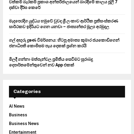
වත්කම් බැරකම් ප්‍රකාශ අන්තර්ජාලයෙන් බාරදීමේ කාලය ජූලි 7
C
දක්වා දීර්ඝ කෙරේ
H
මැදපෙරදිග යුද්ධය හමුවේ වුවද ශ්‍රී ලංකාව ආර්ථික ප්‍රතිසංස්කරණ
සාර්ථකව ඉදිරියට ගෙන යනවා – ජාත්‍යන්තර මූල්‍ය අරමුදල
ගල් අඟුරු දූෂණ විමර්ශනය: හිටපු අමාත්‍ය කුමාර ජයකොඩිගෙන්
ජනාධිපති කොමිසම පැය දෙකක් ප්‍රශ්න කරයි
මිලදී ගන්නා මත්පැන්වල ප්‍රමිතිය සෙවීමට සුරාබදු
දෙපාර්තමේන්තුවෙන් නව App එකක්
Categories
AI News
Business
Business News
Entertainment