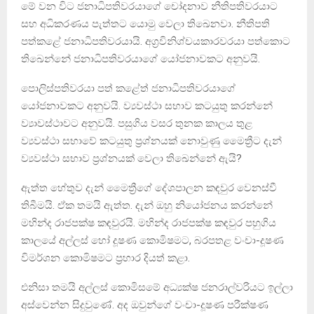
මේ වන විට ජනාධිපතිවරයාගේ චෝදනාව නීතිපතිවරයාට
සහ අධිකරණය පැත්තට යොමු වෙලා තිඛෙනවා. නීතිපති
පත්කළේ ජනාධිපතිවරයායි. අග්‍රවිනිශ්චයකාරවරයා පත්කොට
තිඛෙන්නේ ජනාධිපතිවරයාගේ යෝජනාවකට අනුවයි.
පොලිස්පතිවරයා පත් කළේත් ජනාධිපතිවරයාගේ
යෝජනාවකට අනුවයි. ව්‍යවස්ථා සභාව කටයුතු කරන්නේ
ව්‍යාවස්ථාවට අනුවයි. පසුගිය වසර තුනක කාලය තුළ
ව්‍යවස්ථා සභාවේ කටයුතු ප්‍රශ්නයක් නොවුණු මෛත්‍රීට දැන්
ව්‍යවස්ථා සභාව ප්‍රශ්නයක් වෙලා තිඛෙන්නේ ඇයි?
ඇත්ත හේතුව දැන් මෛත්‍රීගේ දේශපාලන කඳවුර වෙනස්වී
තිබීමයි. ඒක තමයි ඇත්ත. දැන් ඔහු නියෝජනය කරන්නේ
මහින්ද රාජපක්ෂ කඳවුරයි. මහින්ද රාජපක්ෂ කඳවුර පහුගිය
කාලයේ අල්ලස් හෝ දූෂණ කොමිෂමට, බරපතළ වංචා-දූෂණ
විමර්ශන කොමිෂමට ප්‍රහාර දියත් කළා.
එනිසා තමයි අල්ලස් කොමිසමේ අධ්‍යක්ෂ ජනරාල්වරියට ඉල්ලා
අස්වෙන්න සිදුවුණේ. අද ඔවුන්ගේ වංචා-දූෂණ පරීක්ෂණ