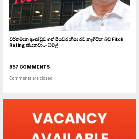
වර්තමාන ආණ්ඩුව ගත් පියවර නිසා රට නැගිටින බව Fitch
Rating කියනවා..- බිමල්
857 COMMENTS
Comments are closed.