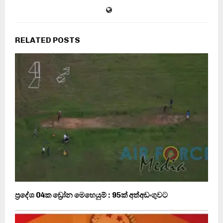
RELATED POSTS
ප්‍රදේශ 04ක ඩ්‍රෝන මෙහෙයුම් : 95ක් අත්අඩංගුවට