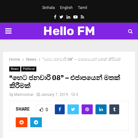
Sinhala
English
Tamil
Facebook
Twitter
Linkedin
Youtube
Rss
Hello FM
PRIMARY
MENU
Home
News
“හෙට ජනවාරි 08” – එජාපයෙන් මතක් කිරීමක්
News
Political
“හෙට ජනවාරි 08” – එජාපයෙන් මතක්
කිරීමක්
by
Maimoonar
January 7, 2019
0
SHARE
0