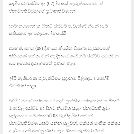
කැබිනට් රැස්වීම අද (07) දිනයේ පැවැත්වෙනවා. ඒ
ජනාධිපතිවරයාගේ ප‍්‍රධානත්වයෙන්.
සාමාන්‍යයෙන් කැබිනට් රැස්විම පැවැත්වෙන්නේ සෑම
සතියකම අගහරුවාදා දිනයේයි.
එහෙත්, හෙට (08) දිනයට නියමිත විශේෂ වැඩසටහන්
කිහිපයක් හේතුවෙන් අද දිනයේ කැබිනට් රැස්වීම පවත්වන
බව අමාත්‍ය දයා ගමගේ ප‍්‍රකාශ කළා.
ඉදිරි මැතිවරණ පැවැත්වීමේ සූදානම පිළිබඳව ද මෙහිදී
විමසීමක් කළා.
එහිදී ” ජනාධිපතිතුමාගේ පදවි ප්‍රාප්තිය හේතුවෙන් කැබිනට්
මණ්ඩල රැස්වීම අද දිනට නියමිත කළා. ජනාධිපතිතුමා
ඉල්ලනවා නම් ජනවාරි 08 වැනිදායින් පස්සේ
ජනාධිපතිවරණයකට යන්න පුලුවන්. එක්සත් ජාතික පක්ෂය
හැටියට අපි පෙරමුණක් හදලා ඕනම මැතිවරණයක්