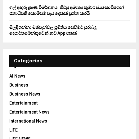
ගල් අඟුරු දූෂණ විමර්ශනය: හිටපු අමාත්‍ය කුමාර ජයකොඩිගෙන්
ජනාධිපති කොමිසම පැය දෙකක් ප්‍රශ්න කරයි
මිලදී ගන්නා මත්පැන්වල ප්‍රමිතිය සෙවීමට සුරාබදු
දෙපාර්තමේන්තුවෙන් නව App එකක්
Categories
AI News
Business
Business News
Entertainment
Entertainment News
International News
LIFE