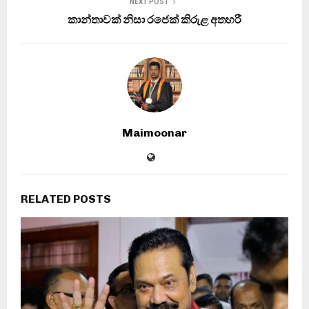
NEXT POST
කාන්තාවක් නිසා රජෙක් කිරුළ අතහරී
Maimoonar
RELATED POSTS