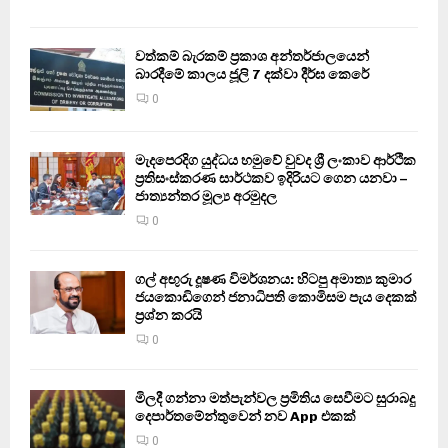
වත්කම් බැරකම් ප්‍රකාශ අන්තර්ජාලයෙන්
බාරදීමේ කාලය ජූලි 7 දක්වා දීර්ඝ කෙරේ
0
මැදපෙරදිග යුද්ධය හමුවේ වුවද ශ්‍රී ලංකාව ආර්ථික
ප්‍රතිසංස්කරණ සාර්ථකව ඉදිරියට ගෙන යනවා –
ජාත්‍යන්තර මූල්‍ය අරමුදල
0
ගල් අඟුරු දූෂණ විමර්ශනය: හිටපු අමාත්‍ය කුමාර
ජයකොඩිගෙන් ජනාධිපති කොමිසම පැය දෙකක්
ප්‍රශ්න කරයි
0
මිලදී ගන්නා මත්පැන්වල ප්‍රමිතිය සෙවීමට සුරාබදු
දෙපාර්තමේන්තුවෙන් නව App එකක්
0