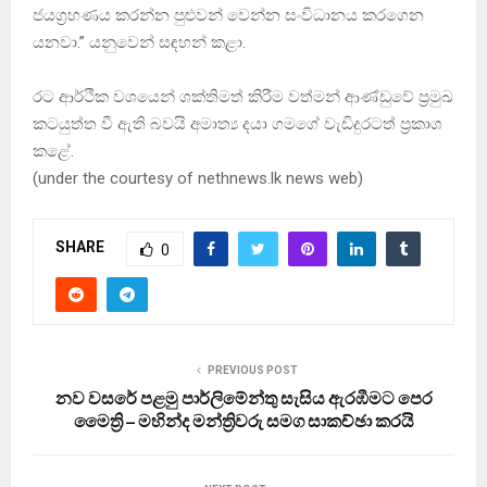
ජයග්‍රහණය කරන්න පුළුවන් වෙන්න සංවිධානය කරගෙන
යනවා.” යනුවෙන් සඳහන් කළා.
රට ආර්ථික වශයෙන් ශක්තිමත් කිරීම වත්මන් ආණ්ඩුවේ ප‍්‍රමුඛ
කටයුත්ත වී ඇති බවයි අමාත්‍ය දයා ගමගේ වැඩිදුරටත් ප‍්‍රකාශ
කළේ.
(under the courtesy of nethnews.lk news web)
SHARE
0
PREVIOUS POST
නව වසරේ පළමු පාර්ලිමේන්තු සැසිය ඇරඹීමට පෙර
මෛත්‍රි – මහින්ද මන්ත්‍රිවරු සමග සාකච්ඡා කරයි