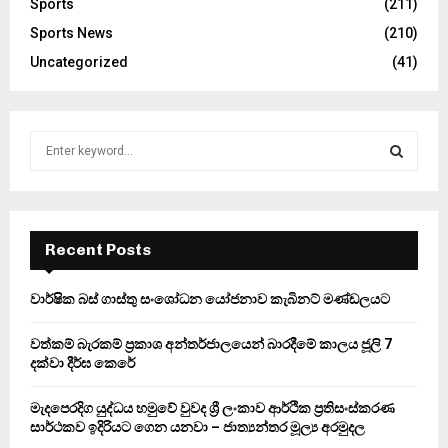
Sports
(211)
Sports News
(210)
Uncategorized
(41)
S
e
a
S
r
c
E
h
Recent Posts
f
A
o
වාර්ෂික බස් ගාස්තු සංශෝධන යෝජනාව කැබිනට් මණ්ඩලයට
r
R
:
වත්කම් බැරකම් ප්‍රකාශ අන්තර්ජාලයෙන් බාරදීමේ කාලය ජූලි 7
C
දක්වා දීර්ඝ කෙරේ
H
මැදපෙරදිග යුද්ධය හමුවේ වුවද ශ්‍රී ලංකාව ආර්ථික ප්‍රතිසංස්කරණ
සාර්ථකව ඉදිරියට ගෙන යනවා – ජාත්‍යන්තර මූල්‍ය අරමුදල