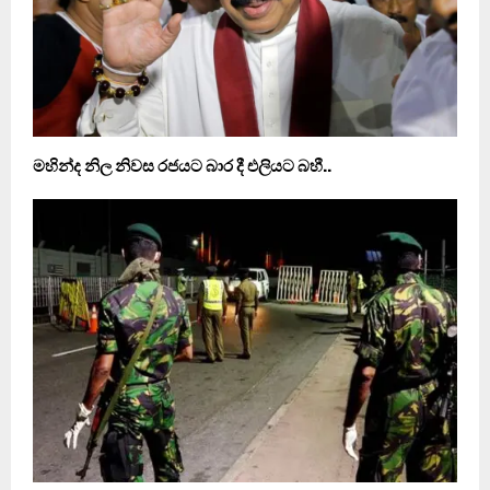
මහින්ද නිල නිවස රජයට බාර දී එලියට බහී..