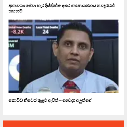
අත්‍යවශ්‍ය සේවා හැර දිස්ත්‍රික්ක අතර ගමනාගමනය තවදුරටත්
තහනම්
කොවිඩ් නිවෙස් තුළට ඇවිත් – වෛද්‍ය අලුත්ගේ